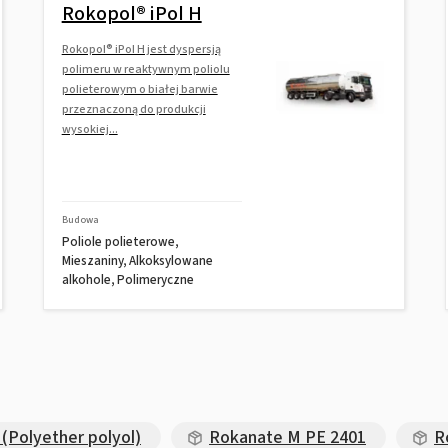
Rokopol® iPol H
Rokopol® iPol H jest dyspersją
polimeru w reaktywnym poliolu
polieterowym o białej barwie
przeznaczoną do produkcji
wysokiej...
Budowa
Poliole polieterowe,
Mieszaniny, Alkoksylowane
alkohole, Polimeryczne
(Polyether polyol)
Rokanate M PE 2401
R