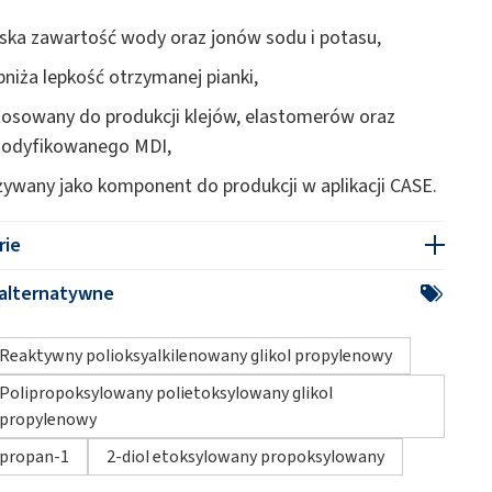
retanowych
Uszczelniacze
iska zawartość wody oraz jonów sodu i potasu,
bniża lepkość otrzymanej pianki,
tosowany do produkcji klejów, elastomerów oraz
modyfikowanego MDI,
żywany jako komponent do produkcji w aplikacji CASE.
rie
alternatywne
Reaktywny polioksyalkilenowany glikol propylenowy
Polipropoksylowany polietoksylowany glikol
propylenowy
propan-1
2-diol etoksylowany propoksylowany