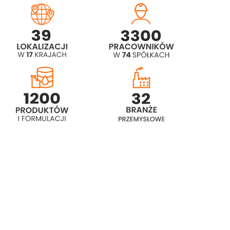
Dodatki
Rokopol® D2002 (Polyether polyol)
Rokopol® D450 (Polyether polyol)
Rokopol® DE2020
Rokopol® DE4020 (Propylene
glycol)
Rokopol® DE4030
Rokopol® F3000 (Polyether polyol)
Rokopol® F3600 (Polyether polyol)