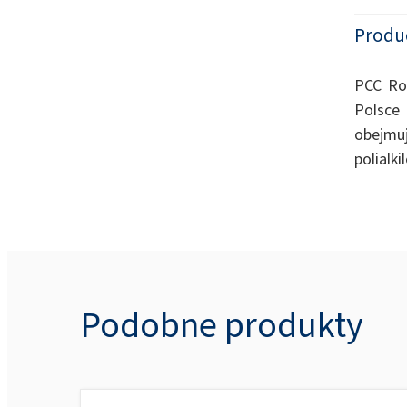
Produ
PCC Rok
Polsce
obejmuj
polialk
Podobne produkty