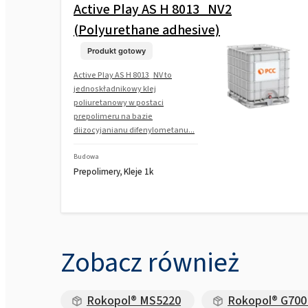
Active Play AS H 8013_NV2
(Polyurethane adhesive)
Produkt gotowy
Active Play AS H 8013_NV to
jednoskładnikowy klej
poliuretanowy w postaci
prepolimeru na bazie
diizocyjanianu difenylometanu...
Budowa
Prepolimery, Kleje 1k
Zobacz również
Rokopol® MS5220
Rokopol® G700 