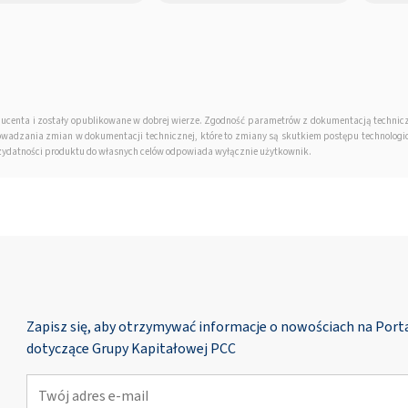
ducenta i zostały opublikowane w dobrej wierze. Zgodność parametrów z dokumentacją techni
wadzania zmian w dokumentacji technicznej, które to zmiany są skutkiem postępu technologic
rzydatności produktu do własnych celów odpowiada wyłącznie użytkownik.
Zapisz się, aby otrzymywać informacje o nowościach na Por
dotyczące Grupy Kapitałowej PCC