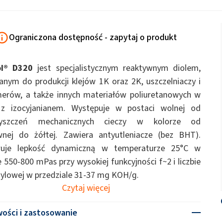
ate 80)
POLIkol 4000 PASTYLKI (PEG-90)
Płyny do WC
y chemiczne
Nawozy posypowe
Kleje do granulatu gumowego
ermiczne
Otuliny
Panele warstwowe
Ograniczona dostępność - zapytaj o produkt
Podchloryn sodu
ROKAnol®ID7
Ług sodowy
ol® D320
jest specjalistycznym reaktywnym diolem,
ol, C12-15, ethoxylated propoxylated)
ROKAnol®LP3135 (Polyoxyalkylene
Kosmetyki do mycia ciała
Perfumy
Płyny uniwersalne
nym do produkcji klejów 1K oraz 2K, uszczelniaczy i
Kleje do wzmacniania górotworów
thylhexyl sulfate)
ROKAnol®NL6 (C9-11 alcohol, ethoxylated)
ROKAno
erów, a także innych materiałów poliuretanowych w
PEG-40 Castor Oil
Przemysł drzewny
Płyty gipsowo-karton
Tetraetoksysilan TEOS
hol, ethoxylated)
i z izocyjanianem. Występuje w postaci wolnej od
dodatki do gipsu
Coco-betaine
zyszczeń mechanicznych cieczy w kolorze od
j
Pielęgnacja męska
Pielęgnacja skóry
wnej do żółtej. Zawiera antyutleniacze (bez BHT).
Deceth-5
uje lepkość dynamiczną w temperaturze 25°C w
Komfort i ergonomia
e 550-800 mPas przy wysokiej funkcyjności f~2 i liczbie
Systemy izolacji na bazie płyt
Wiercenie i tunelowani
PU
ylowej w przedziale 31-37 mg KOH/g.
Pielęgnacja zwierząt
Czytaj więcej
ości i zastosowanie