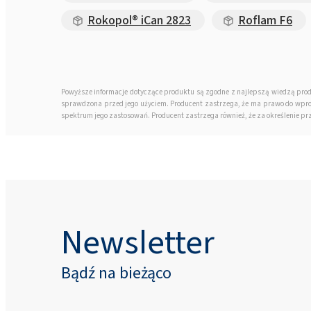
Rokopol® iCan 2823
Roflam F6
Powyższe informacje dotyczące produktu są zgodne z najlepszą wiedzą pro
sprawdzona przed jego użyciem. Producent zastrzega, że ma prawo do wpro
spektrum jego zastosowań. Producent zastrzega również, że za określenie p
Newsletter
Bądź na bieżąco