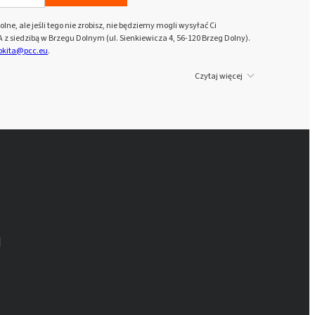
Rokopol® MH2000 (Polyether
lne, ale jeśli tego nie zrobisz, nie będziemy mogli wysyłać Ci
polyol)
z siedzibą w Brzegu Dolnym (ul. Sienkiewicza 4, 56-120 Brzeg Dolny).
rokita@pcc.eu
.
Rokopol® MH2012 (Polyether
Czytaj więcej
polyol)
Rokopol® MS5215
Rokopol® MS5220
Rokopol® MS5225
Rokopol® MS5240
Rokopol® RF151 (Polyether polyol)