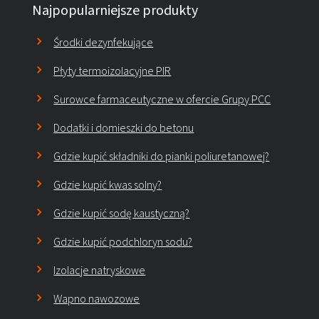
Najpopularniejsze produkty
Środki dezynfekujące
Płyty termoizolacyjne PIR
Surowce farmaceutyczne w ofercie Grupy PCC
Dodatki i domieszki do betonu
Gdzie kupić składniki do pianki poliuretanowej?
Gdzie kupić kwas solny?
Gdzie kupić sodę kaustyczną?
Gdzie kupić podchloryn sodu?
Izolacje natryskowe
Wapno nawozowe