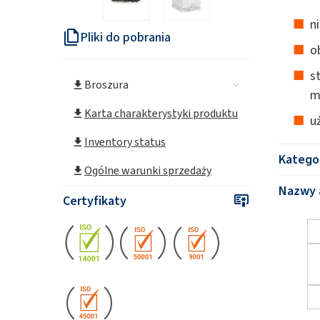
Surowce do żeli poliu
n
Pliki do pobrania
o
s
Broszura
Karta charakterystyki produktu
u
Inventory status
Katego
Ogólne warunki sprzedaży
Nazwy 
Certyfikaty