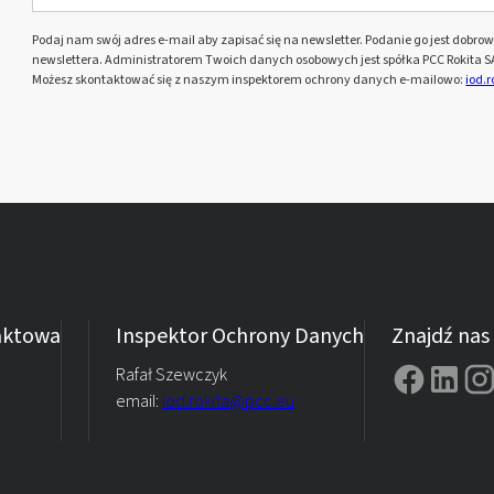
Podaj nam swój adres e-mail aby zapisać się na newsletter. Podanie go jest dobrowo
newslettera. Administratorem Twoich danych osobowych jest spółka PCC Rokita SA 
Możesz skontaktować się z naszym inspektorem ochrony danych e-mailowo:
iod.
taktowa
Inspektor Ochrony Danych
Znajdź nas
Rafał Szewczyk
email:
iod.rokita@pcc.eu