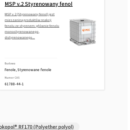
Rokopol® G441 (Polyether polyol)
MSP v.2 Styrenowany fenol
MSP v.2 (Styrenowany fenol) jest
mieszaniną produktów reakcji
Rokopol® G500 (Polyether polyol)
fenolu ze styrenem: głównie fenolu
monostyrenowanego,
distyrenowanego...
Rokopol® G700 (Polyether polyol)
Rokopol® GS364 (Polyether polyol)
Budowa
Fenole, Styrenowane fenole
Numer CAS
Rokopol® GS484 (Polyether polyol)
61788-44-1
Rokopol® M1140 (Polyether polyol)
Rokopol® M1145 (Polyether polyol)
okopol® RF170 (Polyether polyol)