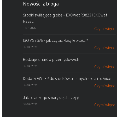
Nowości z bloga
Środki zwilżające glebę – EXOwet R3823 i EXOwet
R3831
9-07-2026
Czytaj więcej
ISO VG i SAE - jak czytać klasy lepkości?
16-04-2026
Czytaj więcej
Rodzaje smarów przemysłowych
16-04-2026
Czytaj więcej
Dodatki AW i EP do środków smarnych - rola i różnice
16-04-2026
Czytaj więcej
Jak i dlaczego smary się starzeją?
16-04-2026
Czytaj więcej