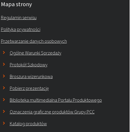
Mapa strony
Rokopol® RF151V
Regulamin serwisu
Polityka prywatności
Rokopol® RF152V (Polyether polyol)
Przetwarzanie danych osobowych
Ogólne Warunki Sprzedaży
Rokopol® RF170 (Polyether polyol)
Protokół Szkodowy
Rokopol® RF2000 (Polyether polyol)
Broszura wizerunkowa
Pobierz prezentację
Rokopol® RF551 (Polyether polyol)
Biblioteka multimedialna Portalu Produktowego
Oznaczenia graficzne produktów Grupy PCC
Rokopol® V700 (Polyether polyol)
Katalog produktów