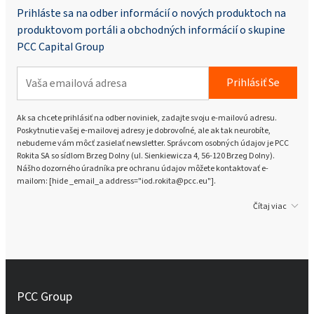
Prihláste sa na odber informácií o nových produktoch na
Rokopol® RF2000 (polyéterpolyol)
produktovom portáli a obchodných informácií o skupine
PCC Capital Group
Rokopol® RF551 (polyéterpolyol)
Prihlásiť Se
Rokopol® V700 (polyéterpolyol)
Ak sa chcete prihlásiť na odber noviniek, zadajte svoju e-mailovú adresu.
Poskytnutie vašej e-mailovej adresy je dobrovoľné, ale ak tak neurobíte,
nebudeme vám môcť zasielať newsletter. Správcom osobných údajov je PCC
Rokita SA so sídlom Brzeg Dolny (ul. Sienkiewicza 4, 56-120 Brzeg Dolny).
Rokopol iCan 2432
Nášho dozorného úradníka pre ochranu údajov môžete kontaktovať e-
mailom: [hide _email_a address="iod.rokita@pcc.eu"].
Čítaj viac
Rokopol® iCan 2770
Rokopol® iCan 4100
PCC Group
Rokopol® vTec 770 (polyéterpolyol)