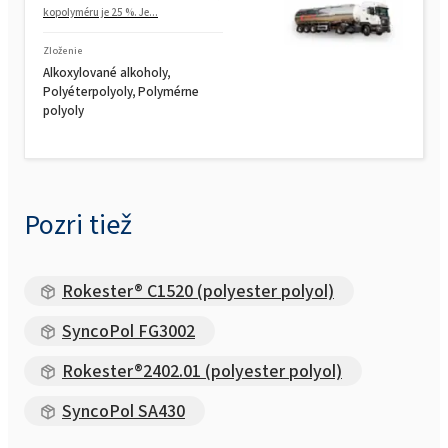
Rokopol® M1180 (polyéterpolyol)
kopolyméru je 25 %. Je...
Zloženie
Rokopol® M5000 (polyéterpolyol)
Alkoxylované alkoholy,
Polyéterpolyoly, Polymérne
polyoly
Rokopol® M5020 (polyéterpolyol)
Rokopol® M6000 (polyéterpolyol)
Pozri tiež
Rokopol® M6010 (polyéterpolyol)
Rokester® C1520 (polyester polyol)
SyncoPol FG3002
Rokopol MH2000 (polyéterpolyol)
Rokester®2402.01 (polyester polyol)
Rokopol® MH2012 (polyéterpolyol)
SyncoPol SA430