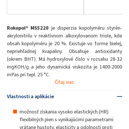
Rokopol® MS5220
je disperzia kopolyméru styrén-
akrylonitrilu v reaktívnom alkoxylovanom triole, kde
obsah kopolyméru je 20 %. Existuje vo forme bielej,
nepriehľadnej kvapaliny. Obsahuje antioxidanty
(okrem BHT). Má hydroxylové číslo v rozsahu 28-32
mgKOH/g a jeho dynamická viskozita je 1400-2000
mPas pri tepl. 25 °C.
Čítaj viac
Vlastnosti a aplikácie
možnosť získania vysoko elastických (HR)
flexibilných pien s vynikajúcimi parametrami
vrátane hustoty, elasticity a odolnosti proti