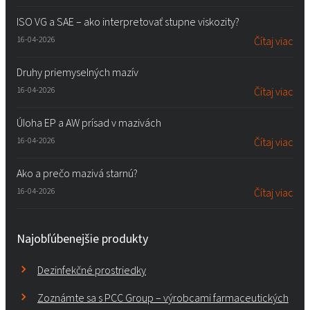
ISO VG a SAE – ako interpretovať stupne viskozity?
16-04-2026
Čítaj viac
Druhy priemyselných mazív
16-04-2026
Čítaj viac
Úloha EP a AW prísad v mazivách
16-04-2026
Čítaj viac
Ako a prečo mazivá starnú?
16-04-2026
Čítaj viac
Najobľúbenejšie produkty
Dezinfekčné prostriedky
Zoznámte sa s PCC Group – výrobcami farmaceutických