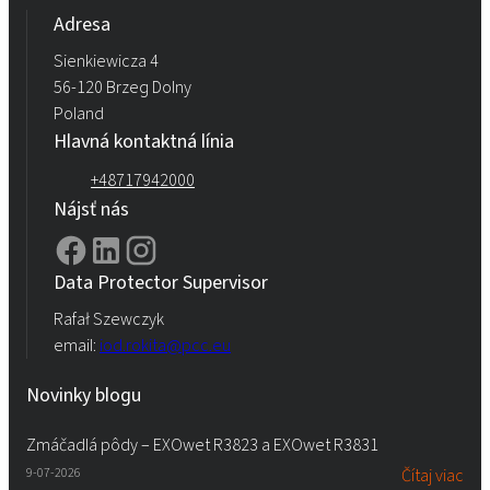
Adresa
Rokopol® vTec 8860 (polyéterpolyol)
Sienkiewicza 4
56-120 Brzeg Dolny
Poland
Rokopol® vTec 8888 (polyéterpolyol)
Hlavná kontaktná línia
+48717942000
Nájsť nás
Data Protector Supervisor
Rafał Szewczyk
email:
iod.rokita@pcc.eu
Novinky blogu
Zmáčadlá pôdy – EXOwet R3823 a EXOwet R3831
9-07-2026
Čítaj viac