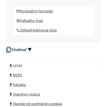
Rokopol Anti Virus
Kontaktný formulár
Rokopol® T (polyéterpolyol)
Odhaliť e-mail
Odhaliť telefónne číslo
Rokopol® iPol H
Stiahnuť ▼
Rokopol® D1002 (propylénglykol)
Leták
Rokopol® D2002 (polyéterpolyol)
MSDS
Rokopol® D450 (polyéterpolyol)
Katalóg
Inventory status
Rokopol DE2020
Všeobecné podmienky predaja