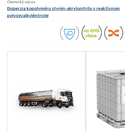
Chemický názov
Disperzia kopolyméru styrén-akrylonitrilu v reaktívnom
polyoxyalkyléntriole