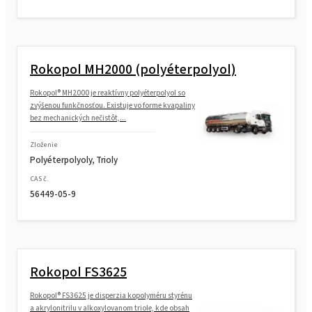
Rokopol® GS364 (polyéterpolyol)
Rokopol MH2000 (polyéterpolyol)
Rokopol® GS484 (polyéterpolyol)
Rokopol® MH2000 je reaktívny polyéterpolyol so
zvýšenou funkčnosťou. Existuje vo forme kvapaliny
bez mechanických nečistôt,...
Rokopol® M1140 (polyéterpolyol)
Zloženie
Polyéterpolyoly, Trioly
Rokopol® M1145 (polyéterpolyol)
CAS č.
56449-05-9
Rokopol® M1160 (polyéterpolyol)
Rokopol FS3625
Rokopol® M1170 (polyéterpolyol)
Rokopol® FS3625 je disperzia kopolyméru styrénu
a akrylonitrilu v alkoxylovanom triole, kde obsah