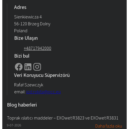
Adres
Sienkiewicza 4
56-120 Brzeg Dolny
Poland
Bize Ulaşın
+48717942000
Bizi bul
Veri Koruyucu Süpervizörü
Rafał Szewczyk
email:
iod.rokita@pcc.eu
Blog haberleri
Toprak ıslatıcı maddeler – EXOwet R3823 ve EXOwet R3831
9-07-2026
Daha fazla oku