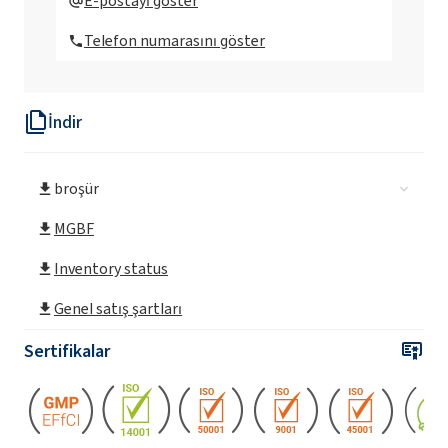
E-postayı göster
Telefon numarasını göster
ROKAmin SR8 (C16-18 alkil amin)
İndir
ROKAmin SR8P4 (C16-18 alkil amin)
ROKAmin SR8 KONSANTRE ( C16-18 alkil
broşür
amin)
MGBF
ROKAmin SRK8
Inventory status
Genel satış şartları
ROKAmin SRK8P4 (Yağlı amin)
Sertifikalar