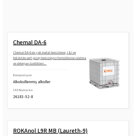
Chemal DA-6
Chemal DA-6 en çok metal temizleme, I & I ve
tekstilde sert yüzey temizleyici formüllerine ıslatma
ve deterjan özellikleri...
Kompozisyon
Alkoksillenmiş alkoller
CAS Numarası.
26183-52-8
ROKAnol L9R MB (Laureth-9)