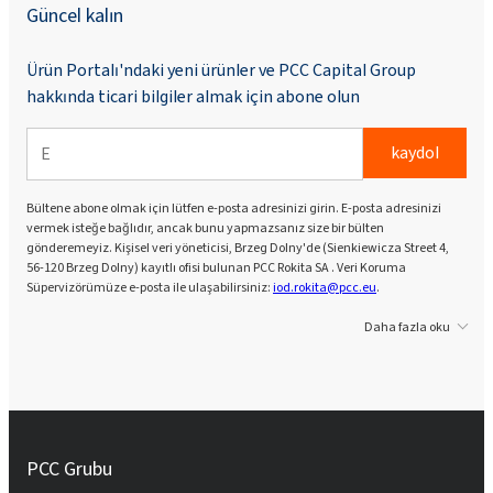
Güncel kalın
Ürün Portalı'ndaki yeni ürünler ve PCC Capital Group
hakkında ticari bilgiler almak için abone olun
kaydol
Bültene abone olmak için lütfen e-posta adresinizi girin. E-posta adresinizi
vermek isteğe bağlıdır, ancak bunu yapmazsanız size bir bülten
gönderemeyiz. Kişisel veri yöneticisi, Brzeg Dolny'de (Sienkiewicza Street 4,
56-120 Brzeg Dolny) kayıtlı ofisi bulunan PCC Rokita SA . Veri Koruma
Süpervizörümüze e-posta ile ulaşabilirsiniz:
iod.rokita@pcc.eu
.
Daha fazla oku
PCC Grubu