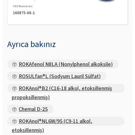
CAS Numarası.
160875-66-1
Ayrıca bakınız
ROKAfenol N8LA (Nonylphenol alkoksile)
ROSULfan®L (Sodyum Lauril Sülfat)
ROKAnol®B2 (C16-18 alkol, etoksillenmiş
propoksillenmiş)
Chemal D-25
ROKAnol®NL6W/95 (C9-11 alkol,
etoksillenmiş)