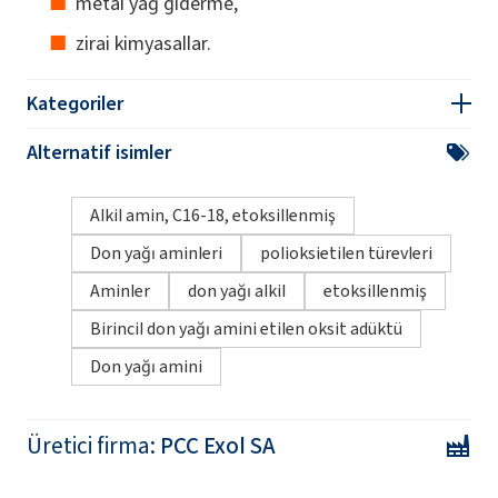
metal yağ giderme,
zirai kimyasallar.
Kategoriler
Alternatif isimler
Alkil amin, C16-18, etoksillenmiş
Don yağı aminleri
polioksietilen türevleri
Aminler
don yağı alkil
etoksillenmiş
Birincil don yağı amini etilen oksit adüktü
Don yağı amini
Üretici firma:
PCC Exol SA