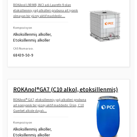
ROKAnol L9R MB, INCI adı Laureth-9 olan
etoksillenmiş yağ alkolleri grubuna ait iyonik
olmayan bir yüzey aktif maddedir....
Kompozisyon
Alkoksillenmiş alkoller,
Etoksillenmiş alkoller
CAS Numarası.
68439-50-9
ROKAnol®GA7 (C10 alkol, etoksillenmiş)
ROKAnol® GA7, etoksillenmiş yağ alkolleri grubuna
ait noniyonik bir yüzey aktif maddedir. Ürün, C10
Guerbet alkole dayalı...
Kompozisyon
Alkoksillenmiş alkoller,
Etoksillenmiş alkoller