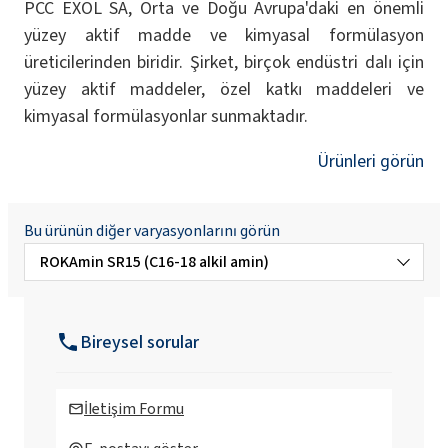
PCC EXOL SA, Orta ve Doğu Avrupa'daki en önemli
yüzey aktif madde ve kimyasal formülasyon
üreticilerinden biridir. Şirket, birçok endüstri dalı için
yüzey aktif maddeler, özel katkı maddeleri ve
kimyasal formülasyonlar sunmaktadır.
Ürünleri görün
Bu ürünün diğer varyasyonlarını görün
ROKAmin SR15 (C16-18 alkil amin)
ROKAmin SR11 ( C16-18 alkil amin)
Bireysel sorular
ROKAmin SR22 ( C16-18 alkil amin)
İletişim Formu
ROKAmin SR5 ( C16-18 alkil amin)