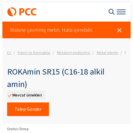
Makine çevrilmiş metin. Hata içerebilir.
Ev
Enerji ve Kaynaklar
Metalurji endüstrisi
Metal işleme
ROKA
ROKAmin SR15 (C16-18 alkil
amin)
Mevcut örnekleri
Talep Gönder
Üretici firma