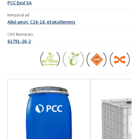
PCC Exol SA
Kimyasal ad
Alkil amin, C16-18, etoksillenmiş
CAS Numarası.
61791-26-2