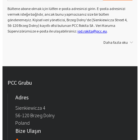
Bültene abone olmak için lütfen e-posta adresinizi girin. E-posta adresinizi
vermek isteğe bağlıdır, ancak bunu yapmazsanız size bir bülten
gönderemeyiz. Kişisel veri yöneticisi, Brzeg Dolny'de (Sienkiewicza Street 4,
56-120 Brzeg Dolny) kayıtlı ofisi bulunan PCC Rokita SA . Veri Koruma
Süpervizörümüze e-posta ile ulaşabilirsiniz:
iod.rokita@pcc.eu
.
Daha fazla oku
PCC Grubu
Adres
Sienkiewicza 4
56-120 Brzeg Dolny
Poland
Bize Ulaşın