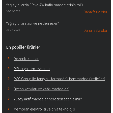
Yağlayıcılarda EP ve AW katkı maddelerinin rolü
16-04-2026
Daha fazla oku
Yağlayıcılar nasıl ve neden eskir?
16-04-2026
Daha fazla oku
En popüler ürünler
Dezenfektanlar
PIR ısı yalıtım levhaları
PCC Group ile tanışın – farmasötik hammadde üreticileri
Beton katkıları ve katkı maddeleri
Yüzey aktif maddeler nereden satın alınır?
Membran elektrolizi ve cıva teknolojisi