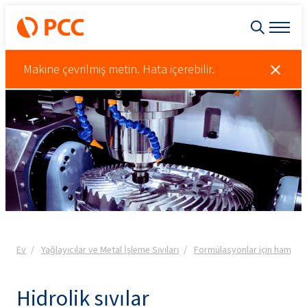
Makine çevrilmiş metin. Hata içerebilir.
Ev
Yağlayıcılar ve Metal İşleme Sıvıları
Formülasyonlar için hamma
Hidrolik sıvılar