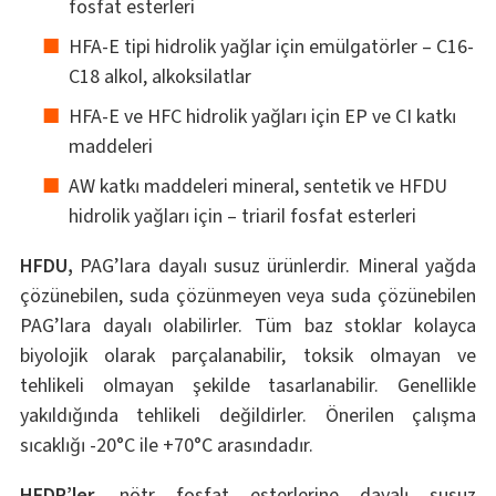
fosfat esterleri
HFA-E tipi hidrolik yağlar için emülgatörler – C16-
C18 alkol, alkoksilatlar
HFA-E ve HFC hidrolik yağları için EP ve CI katkı
maddeleri
AW katkı maddeleri mineral, sentetik ve HFDU
hidrolik yağları için – triaril fosfat esterleri
HFDU,
PAG’lara dayalı susuz ürünlerdir. Mineral yağda
çözünebilen, suda çözünmeyen veya suda çözünebilen
PAG’lara dayalı olabilirler. Tüm baz stoklar kolayca
biyolojik olarak parçalanabilir, toksik olmayan ve
tehlikeli olmayan şekilde tasarlanabilir. Genellikle
yakıldığında tehlikeli değildirler. Önerilen çalışma
sıcaklığı -20°C ile +70°C arasındadır.
HFDR’ler,
nötr fosfat esterlerine dayalı susuz