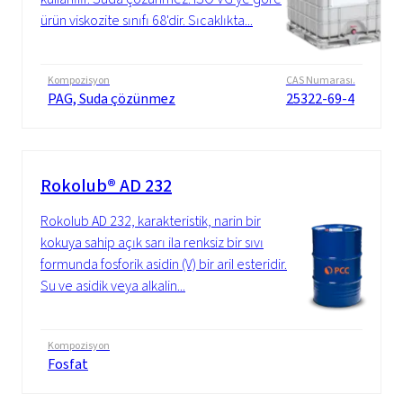
ürün viskozite sınıfı 68'dir. Sıcaklıkta...
Kompozisyon
CAS Numarası.
PAG, Suda çözünmez
25322-69-4
Rokolub® AD 232
Rokolub AD 232, karakteristik, narin bir
kokuya sahip açık sarı ila renksiz bir sıvı
formunda fosforik asidin (V) bir aril esteridir.
Su ve asidik veya alkalin...
Kompozisyon
Fosfat