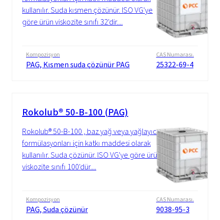
kullanılır. Suda kısmen çözünür. ISO VG'ye
göre ürün viskozite sınıfı 32'dir....
Kompozisyon
CAS Numarası.
PAG, Kısmen suda çözünür PAG
25322-69-4
Rokolub® 50-B-100 (PAG)
Rokolub® 50-B-100 , baz yağ veya yağlayıcı
formülasyonları için katkı maddesi olarak
kullanılır. Suda çözünür. ISO VG'ye göre ürün
viskozite sınıfı 100'dür....
Kompozisyon
CAS Numarası.
PAG, Suda çözünür
9038-95-3