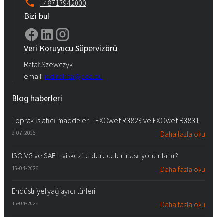
+48717942000
Bizi bul
Veri Koruyucu Süpervizörü
Rafał Szewczyk
email:
iod.rokita@pcc.eu
Blog haberleri
Toprak ıslatıcı maddeler – EXOwet R3823 ve EXOwet R3831
9-07-2026
Daha fazla oku
ISO VG ve SAE – viskozite dereceleri nasıl yorumlanır?
16-04-2026
Daha fazla oku
Endüstriyel yağlayıcı türleri
16-04-2026
Daha fazla oku