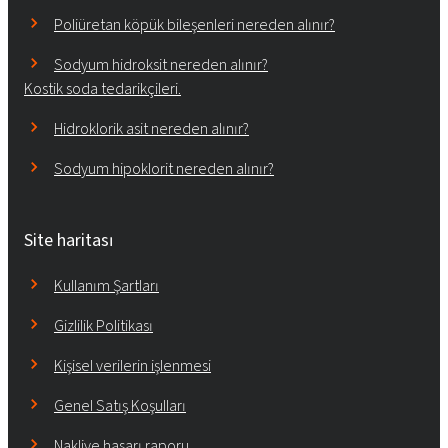
Poliüretan köpük bileşenleri nereden alınır?
Sodyum hidroksit nereden alınır?
Kostik soda tedarikçileri.
Hidroklorik asit nereden alınır?
Sodyum hipoklorit nereden alınır?
Site haritası
Kullanım Şartları
Gizlilik Politikası
Kişisel verilerin işlenmesi
Genel Satış Koşulları
Nakliye hasarı raporu