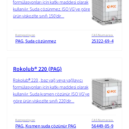
formülasyonları için katkı maddesi olarak
kullanılır. Suda çözünmez. ISO VG'ye göre
ürün viskozite sınıfı 150'dir....
Kompozisyon
CAS Numarası.
PAG, Suda çözünmez
25322-69-4
Rokolub® 220 (PAG)
Rokolub® 220 , baz yağ veya yağlayıcı
formülasyonları için katkı maddesi olarak
kullanılır. Suda kısmen çözünür. ISO VG'ye
göre ürün viskozite sınıfı 220'dir....
Kompozisyon
CAS Numarası.
PAG, Kısmen suda çözünür PAG
56449-05-9