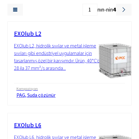
nın-nin
4
EXOlub L2
EXOlub L2, hidrolik sıvılar ve metal işleme
sıvıları gibi endüstriyel uygulamalar için
tasarlanmış özel bir karışımdır. Ürün, 40°C'de
28 ila 37 mm²/s arasında...
Kompozisyon
PAG, Suda çözünür
EXOlub L6
EXOlub L6, hidrolik sıvılar ve metal işleme