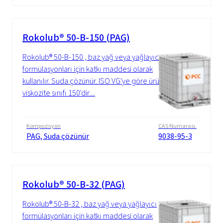
Rokolub® 50-B-150 (PAG)
Rokolub® 50-B-150 , baz yağ veya yağlayıcı
formülasyonları için katkı maddesi olarak
kullanılır. Suda çözünür. ISO VG'ye göre ürün
viskozite sınıfı 150'dir....
Kompozisyon
CAS Numarası.
PAG, Suda çözünür
9038-95-3
Rokolub® 50-B-32 (PAG)
Rokolub® 50-B-32 , baz yağ veya yağlayıcı
formülasyonları için katkı maddesi olarak