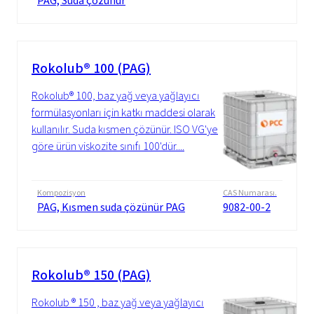
PAG, Suda çözünür
Rokolub® 100 (PAG)
Rokolub® 100, baz yağ veya yağlayıcı
formülasyonları için katkı maddesi olarak
kullanılır. Suda kısmen çözünür. ISO VG'ye
göre ürün viskozite sınıfı 100'dür....
Kompozisyon
CAS Numarası.
PAG, Kısmen suda çözünür PAG
9082-00-2
Rokolub® 150 (PAG)
Rokolub ® 150 , baz yağ veya yağlayıcı