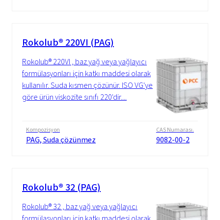
Rokolub® 220VI (PAG)
Rokolub® 220VI , baz yağ veya yağlayıcı
formülasyonları için katkı maddesi olarak
kullanılır. Suda kısmen çözünür. ISO VG'ye
göre ürün viskozite sınıfı 220'dir....
Kompozisyon
CAS Numarası.
PAG, Suda çözünmez
9082-00-2
Rokolub® 32 (PAG)
Rokolub® 32 , baz yağ veya yağlayıcı
formülasyonları için katkı maddesi olarak