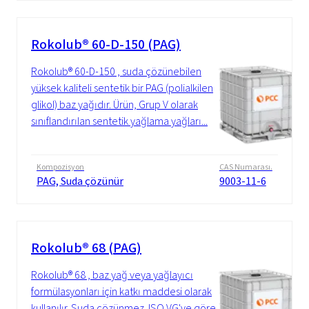
Rokolub® 60-D-150 (PAG)
Rokolub® 60-D-150 , suda çözünebilen
yüksek kaliteli sentetik bir PAG (polialkilen
glikol) baz yağıdır. Ürün, Grup V olarak
sınıflandırılan sentetik yağlama yağları...
Kompozisyon
CAS Numarası.
PAG, Suda çözünür
9003-11-6
Rokolub® 68 (PAG)
Rokolub® 68 , baz yağ veya yağlayıcı
formülasyonları için katkı maddesi olarak
kullanılır. Suda çözünmez. ISO VG'ye göre