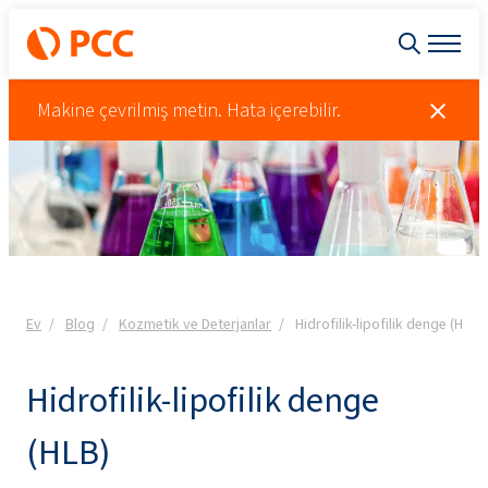
Makine çevrilmiş metin. Hata içerebilir.
Ev
Blog
Kozmetik ve Deterjanlar
Hidrofilik-lipofilik denge (HLB)
Hidrofilik-lipofilik denge
(HLB)