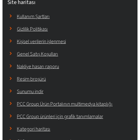
Site haritası
Kullanım Şartları
Gizlilik Politikası
Kişisel verilerin işlenmesi
Genel Satış Koşulları
Nakliye hasarı raporu
Resim broşürü
Sunumu indir
PCC Group Ürün Portalının multimedya kitaplığı
PCC Group ürünleri için grafik tanımlamalar
Kategori haritası