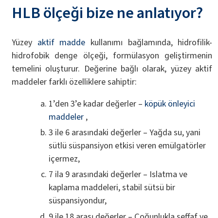
HLB ölçeği bize ne anlatıyor?
Yüzey
aktif madde
kullanımı bağlamında, hidrofilik-
hidrofobik denge ölçeği, formülasyon geliştirmenin
temelini oluşturur. Değerine bağlı olarak, yüzey aktif
maddeler farklı özelliklere sahiptir:
1’den 3’e kadar değerler –
köpük önleyici
maddeler
,
3 ile 6 arasındaki değerler – Yağda su, yani
sütlü süspansiyon etkisi veren emülgatörler
içermez,
7 ila 9 arasındaki değerler – Islatma ve
kaplama maddeleri, stabil sütsü bir
süspansiyondur,
9 ile 18 arası değerler – Çoğunlukla şeffaf ve