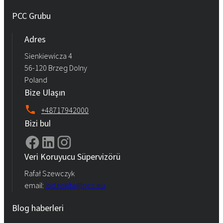
PCC Grubu
Adres
Sienkiewicza 4
56-120 Brzeg Dolny
Poland
Bize Ulaşın
+48717942000
Bizi bul
Veri Koruyucu Süpervizörü
Rafał Szewczyk
email:
iod.rokita@pcc.eu
Blog haberleri