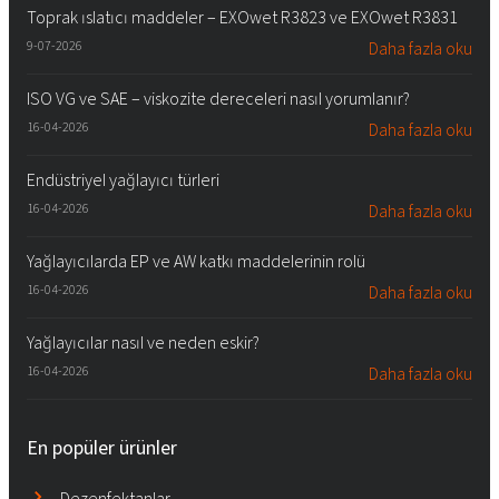
Toprak ıslatıcı maddeler – EXOwet R3823 ve EXOwet R3831
9-07-2026
Daha fazla oku
ISO VG ve SAE – viskozite dereceleri nasıl yorumlanır?
16-04-2026
Daha fazla oku
Endüstriyel yağlayıcı türleri
16-04-2026
Daha fazla oku
Yağlayıcılarda EP ve AW katkı maddelerinin rolü
16-04-2026
Daha fazla oku
Yağlayıcılar nasıl ve neden eskir?
16-04-2026
Daha fazla oku
En popüler ürünler
Dezenfektanlar