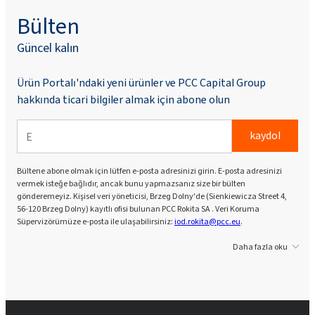
Bülten
Güncel kalın
Ürün Portalı'ndaki yeni ürünler ve PCC Capital Group
hakkında ticari bilgiler almak için abone olun
kaydol
Bültene abone olmak için lütfen e-posta adresinizi girin. E-posta adresinizi
vermek isteğe bağlıdır, ancak bunu yapmazsanız size bir bülten
gönderemeyiz. Kişisel veri yöneticisi, Brzeg Dolny'de (Sienkiewicza Street 4,
56-120 Brzeg Dolny) kayıtlı ofisi bulunan PCC Rokita SA . Veri Koruma
Süpervizörümüze e-posta ile ulaşabilirsiniz:
iod.rokita@pcc.eu
.
Daha fazla oku