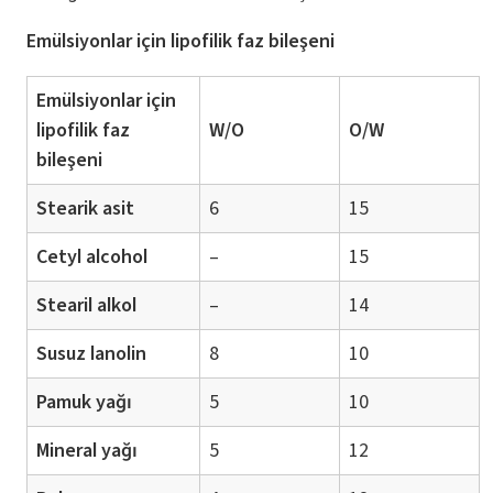
Emülsiyonlar için lipofilik faz bileşeni
Emülsiyonlar için
lipofilik faz
W/O
O/W
bileşeni
Stearik asit
6
15
Cetyl alcohol
–
15
Stearil alkol
–
14
Susuz lanolin
8
10
Pamuk yağı
5
10
Mineral yağı
5
12