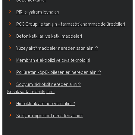
PIR ısı yalıtım levhaları
PCC Group ile tanışın – farmasötik hammadde üreticileri
Beton katkıları ve katkı maddeleri
Yüzey aktif maddeler nereden satın alınır?
Membran elektrolizi ve cıva teknolojisi
Poliüretan köpük bileşenleri nereden alınır?
Sodyum hidroksit nereden alınır?
Kostik soda tedarikçileri.
Hidroklorik asit nereden alınır?
Sodyum hipoklorit nereden alınır?