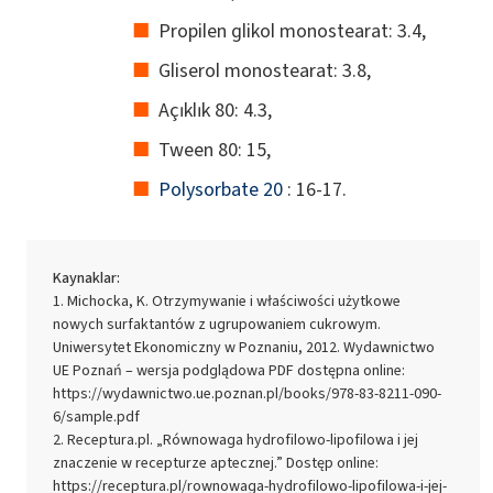
Propilen glikol monostearat: 3.4,
Gliserol monostearat: 3.8,
Açıklık 80: 4.3,
Tween 80: 15,
Polysorbate 20
: 16-17.
Kaynaklar:
Michocka, K. Otrzymywanie i właściwości użytkowe
nowych surfaktantów z ugrupowaniem cukrowym.
Uniwersytet Ekonomiczny w Poznaniu, 2012. Wydawnictwo
UE Poznań – wersja podglądowa PDF dostępna online:
https://wydawnictwo.ue.poznan.pl/books/978-83-8211-090-
6/sample.pdf
Receptura.pl. „Równowaga hydrofilowo-lipofilowa i jej
znaczenie w recepturze aptecznej.” Dostęp online:
https://receptura.pl/rownowaga-hydrofilowo-lipofilowa-i-jej-