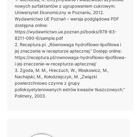
nowych surfaktantów z ugrupowaniem cukrowym.
Uniwersytet Ekonomiczny w Poznaniu, 2012.
Wydawnictwo UE Poznań – wersja podglądowa PDF
dostępna online:
https://wydawnictwo.ue.poznan.pl/books/978-83-
8211-090-6/sample.pdf
Receptura.pl. „Równowaga hydrofilowo-lipofilowa i
jej znaczenie w recepturze aptecznej.” Dostęp online:
https://receptura.pl/rownowaga-hydrofilowo-lipofilowa-
i-jej-znaczenie-w-recepturze-aptecznej/
Zgoda, M. M., Hreczuch, W., Woskowicz, M.,
Nachajski, M., Kołodziejczyk, M. „Związki
powierzchniowo czynne z grupy
polioksyetylenowanych estrów kwasów tłuszczowych.”
Polimery, 2003.