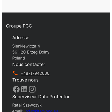
Groupe PCC
Adresse
Sienkiewicza 4
56-120 Brzeg Dolny
Poland
Nous contacter
+48717942000
Trouve nous
Superviseur Data Protector
Rafał Szewczyk
email:
iod.rokita@pcc.eu