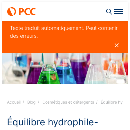
Texte traduit automatiquement. Peut contenir
des erreurs.
Accueil
Blog
Cosmétiques et détergents
Équilibre hydro
Équilibre hydrophile-