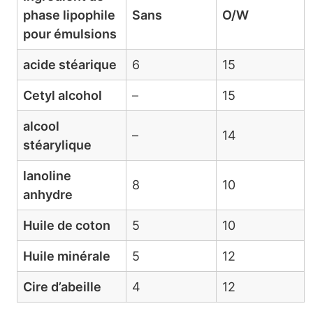
phase lipophile
Sans
O/W
pour émulsions
acide stéarique
6
15
Cetyl alcohol
–
15
alcool
–
14
stéarylique
lanoline
8
10
anhydre
Huile de coton
5
10
Huile minérale
5
12
Cire d’abeille
4
12