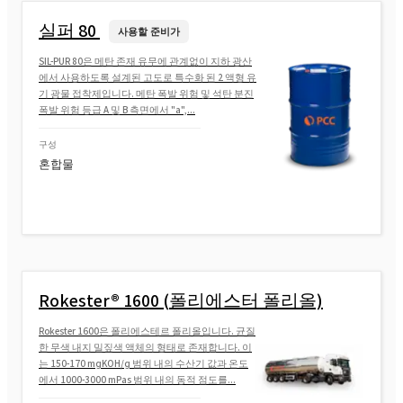
실퍼 80
사용할 준비가
SIL-PUR 80은 메탄 존재 유무에 관계없이 지하 광산
에서 사용하도록 설계된 고도로 특수화 된 2 액형 유
기 광물 접착제입니다. 메탄 폭발 위험 및 석탄 분진
폭발 위험 등급 A 및 B 측면에서 "a",...
구성
혼합물
Rokester® 1600 (폴리에스터 폴리올)
Rokester 1600은 폴리에스테르 폴리올입니다. 균질
한 무색 내지 밀짚색 액체의 형태로 존재합니다. 이
는 150-170 mgKOH/g 범위 내의 수산기 값과 온도
에서 1000-3000 mPas 범위 내의 동적 점도를...