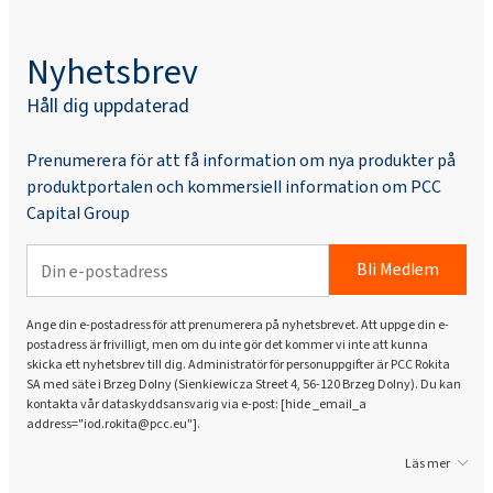
Nyhetsbrev
Håll dig uppdaterad
Prenumerera för att få information om nya produkter på
produktportalen och kommersiell information om PCC
Capital Group
Bli Medlem
Ange din e-postadress för att prenumerera på nyhetsbrevet. Att uppge din e-
postadress är frivilligt, men om du inte gör det kommer vi inte att kunna
skicka ett nyhetsbrev till dig. Administratör för personuppgifter är PCC Rokita
SA med säte i Brzeg Dolny (Sienkiewicza Street 4, 56-120 Brzeg Dolny). Du kan
kontakta vår dataskyddsansvarig via e-post: [hide _email_a
address="iod.rokita@pcc.eu"].
Läs mer