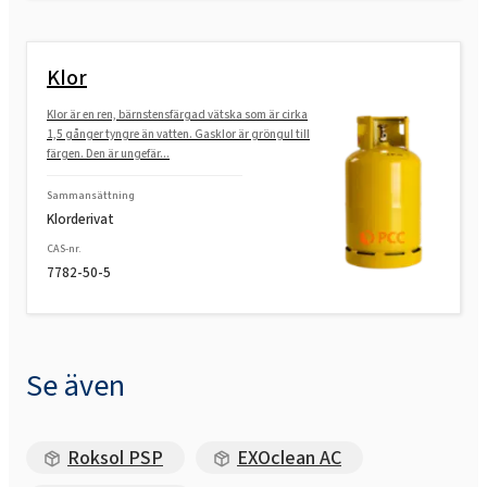
Klor
Klor är en ren, bärnstensfärgad vätska som är cirka
1,5 gånger tyngre än vatten. Gasklor är gröngul till
färgen. Den är ungefär...
Sammansättning
Klorderivat
CAS-nr.
7782-50-5
Se även
Roksol PSP
EXOclean AC