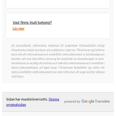
Vad finns inuti betong?
Läs mer
All ovanstående information relaterad till produkten tillhandahålls enligt
tillverkarens bästa kunskap och publiceras i god tro. Tillverkaren garanterar
dock inte att informationen och innehållet i detta dokument är fullständigt och
korrekt, och kan inte hållas ansvarig för resultatet av användningen av dem.
Användaren är skyldig att verifiera och bekräfta informationen och innehållet i
denna dokumentation på egen hand. Tillverkaren förbehåller sig rätten att
ändra innehållet i detta dokument när som helst utan att ange skäl för sådana
ändringar.
Sidan har maskinöversatts.
Öppna
originalsidan