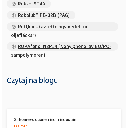
Roksol ST4A
Rokolub® PB-32B (PAG)
RotQuick (avfettningsmedel för
oljefläckar)
ROKAfenol N8P14 (Nonylphenol av EO/PO-
sampolymeren)
Czytaj na blogu
Silikonrevolutionen inom industrin
Läs mer