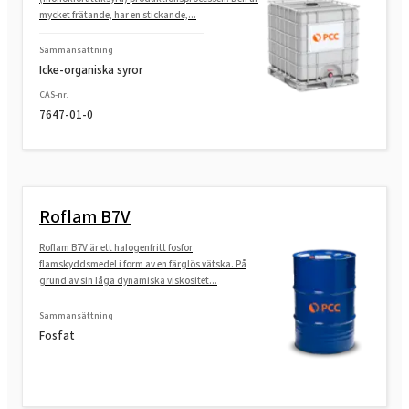
mycket frätande, har en stickande,...
Sammansättning
Icke-organiska syror
CAS-nr.
7647-01-0
Roflam B7V
Roflam B7V är ett halogenfritt fosfor
flamskyddsmedel i form av en färglös vätska. På
grund av sin låga dynamiska viskositet...
Sammansättning
Fosfat