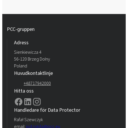
PCC-gruppen
Adress
Sienkiewicza 4
56-120 Brzeg Dolny
Poland
Huvudkontaktlinje
+48717942000
Hitta oss
Handledare för Data Protector
Rafał Szewczyk
email:
iod.rokita@pcc.eu