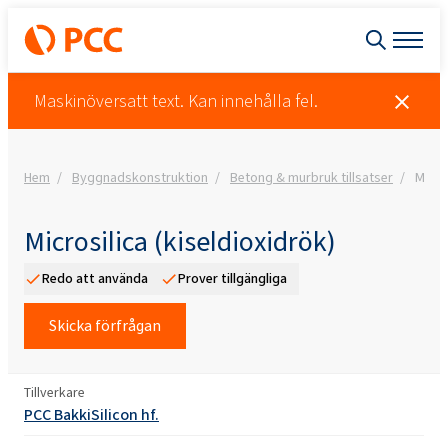
Maskinöversatt text. Kan innehålla fel.
Hem
Byggnadskonstruktion
Betong & murbruk tillsatser
Micro
Microsilica (kiseldioxidrök)
Redo att använda
Prover tillgängliga
Skicka förfrågan
Tillverkare
PCC BakkiSilicon hf.