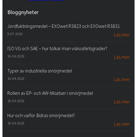
Bloggnyheter
Jordfuktningsmedel – EXOwet R3823 och EXOwet R3831
9-07-2026
Läs mer
ISO VG och SAE – hur tolkar man viskositetsgrader?
16-04-2026
Läs mer
Typer av industriella smörjmedel
16-04-2026
Läs mer
Rollen av EP- och AW-tillsatser i smörjmedel
16-04-2026
Läs mer
Hur och varför åldras smörjmedel?
16-04-2026
Läs mer