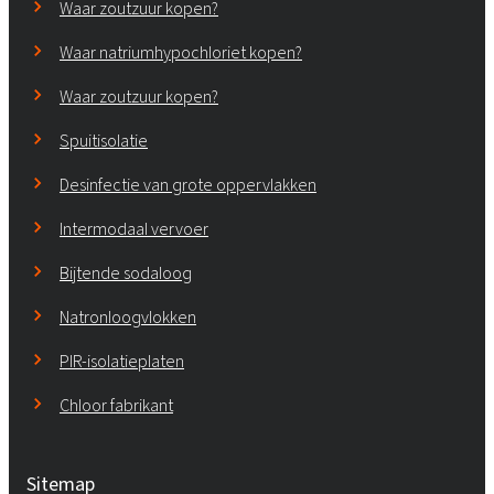
Waar zoutzuur kopen?
Waar natriumhypochloriet kopen?
Waar zoutzuur kopen?
Spuitisolatie
Desinfectie van grote oppervlakken
Intermodaal vervoer
Bijtende sodaloog
Natronloogvlokken
PIR-isolatieplaten
Chloor fabrikant
Sitemap