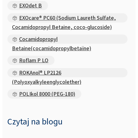
EXOdet B
EXOcare® PC60 (Sodium Laureth Sulfate,
Cocamidopropyl Betaine, coco-glucoside)
Cocamidopropyl
Betaine(cocamidopropylbetaïne)
Roflam P LO
ROKAnol® LP2126
(Polyoxyalkyleenglycolether)
POLIkol 8000 (PEG-180)
Czytaj na blogu