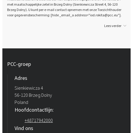
met maatschappelijke zetel in Brzeg Dolny (Sienkiewicza Street 4, 56-120
Brzeg Dolny). U kunt per e-mail contact opnemen met onze Toezichthouder
voor gegevensbescherming: [hide _email_a address="iod.rokita@pcc.eu"].
Lees verder
PCC-groep
Adres
Sienkiewicza 4
56-120 Brzeg Dolny
Poland
Hoofdcontactlijn:
+48717942000
Vind ons