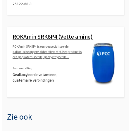
25322-68-3
ROKAmin SRK8P4 (Vette amine)
ROKAmin SRK8P4 is een gespecialiseerde
kationische oppervlakteactieve stof. Het product is
een gequaterniseerde, geoxyethyleerde...
Samenstelling
Gealkoxyleerde vetaminen,
quaternaire verbindingen
Zie ook