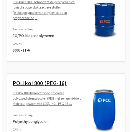
ROKAmer 1000 behoort tot de groep van niet-
ionische oppervlakteactieve stoffen
(blokcopolymeren van ethyleenoxide en
propyleenoxide,...
Samenstelling
EO/PO-blokcopolymeren
CAS-nr.
9003-11-6
POLIkol 800 (PEG-16)
POLIkol 800 behoort tot de groep van
polyoxyethyleenglycolen (PEG met een gemiddeld
molecuulgewicht van 600). INCI: PEG-16....
Samenstelling
Polyethyleenglycolen
CAS-nr.