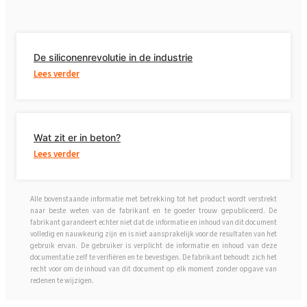
De siliconenrevolutie in de industrie
Lees verder
Wat zit er in beton?
Lees verder
Alle bovenstaande informatie met betrekking tot het product wordt verstrekt
naar beste weten van de fabrikant en te goeder trouw gepubliceerd. De
fabrikant garandeert echter niet dat de informatie en inhoud van dit document
volledig en nauwkeurig zijn en is niet aansprakelijk voor de resultaten van het
gebruik ervan. De gebruiker is verplicht de informatie en inhoud van deze
documentatie zelf te verifiëren en te bevestigen. De fabrikant behoudt zich het
recht voor om de inhoud van dit document op elk moment zonder opgave van
redenen te wijzigen.