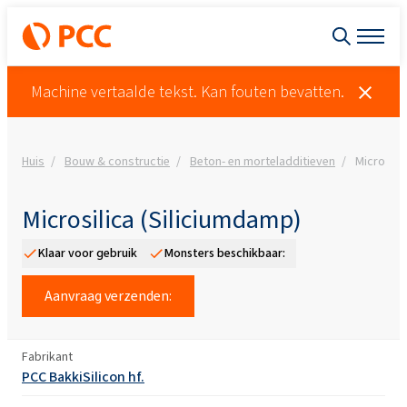
Machine vertaalde tekst. Kan fouten bevatten.
Huis
Bouw & constructie
Beton- en morteladditieven
Microsili
Microsilica (Siliciumdamp)
Klaar voor gebruik
Monsters beschikbaar:
Aanvraag verzenden:
Fabrikant
PCC BakkiSilicon hf.