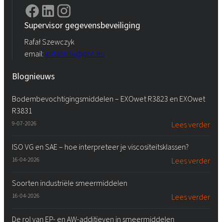
Supervisor gegevensbeveiliging
Rafał Szewczyk
email:
iod.rokita@pcc.eu
Blognieuws
Bodembevochtigingsmiddelen – EXOwet R3823 en EXOwet
R3831
9-07-2026
Lees verder
ISO VG en SAE – hoe interpreteer je viscositeitsklassen?
16-04-2026
Lees verder
Soorten industriële smeermiddelen
16-04-2026
Lees verder
De rol van EP- en AW-additieven in smeermiddelen