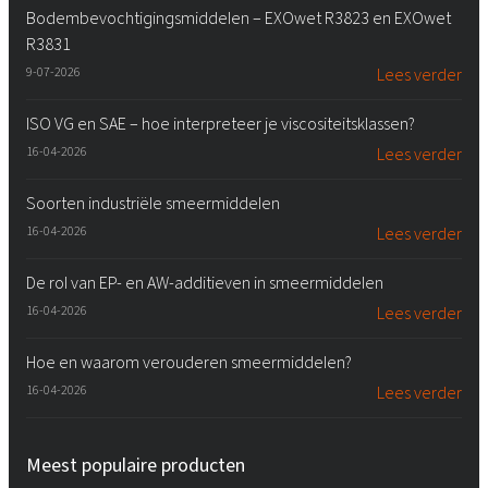
Bodembevochtigingsmiddelen – EXOwet R3823 en EXOwet
R3831
9-07-2026
Lees verder
ISO VG en SAE – hoe interpreteer je viscositeitsklassen?
16-04-2026
Lees verder
Soorten industriële smeermiddelen
16-04-2026
Lees verder
De rol van EP- en AW-additieven in smeermiddelen
16-04-2026
Lees verder
Hoe en waarom verouderen smeermiddelen?
16-04-2026
Lees verder
Meest populaire producten