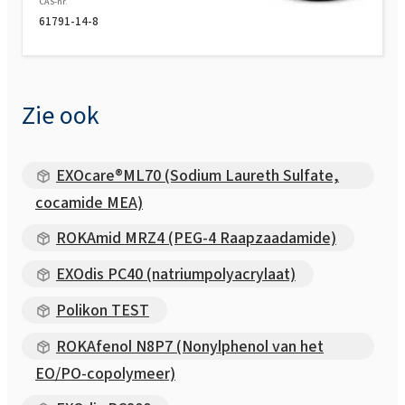
CAS-nr.
61791-14-8
ROKAnol MB (PPG-5-Ceteth-20)
Zie ook
EXOcare®ML70 (Sodium Laureth Sulfate,
cocamide MEA)
ROKAmid MRZ4 (PEG-4 Raapzaadamide)
EXOdis PC40 (natriumpolyacrylaat)
Polikon TEST
ROKAfenol N8P7 (Nonylphenol van het
EO/PO-copolymeer)