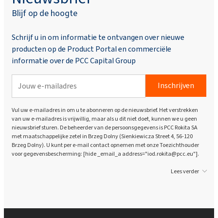
Blijf op de hoogte
Schrijf u in om informatie te ontvangen over nieuwe
producten op de Product Portal en commerciële
informatie over de PCC Capital Group
Inschrijven
Vul uw e-mailadres in om u te abonneren op de nieuwsbrief. Het verstrekken
van uw e-mailadres is vrijwillig, maar als u dit niet doet, kunnen we u geen
nieuwsbrief sturen. De beheerder van de persoonsgegevens is PCC Rokita SA
met maatschappelijke zetel in Brzeg Dolny (Sienkiewicza Street 4, 56-120
Brzeg Dolny). U kunt per e-mail contact opnemen met onze Toezichthouder
voor gegevensbescherming: [hide _email_a address="iod.rokita@pcc.eu"].
Lees verder