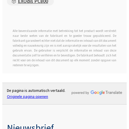
EXOdis PC800
Alle bovenstaande informatie met betrekking tot het product wordt verstrekt
naar beste weten van de fabrikant en te goeder trouw gepubliceerd. De
fabrikant garandeert echter niet dat de informatie en inhoud van dit document
volledig en nauwkeurig zijn en is niet aansprakelijk voor de resultaten van het
gebruik ervan. De gebruiker is verplicht de informatie en inhoud van deze
documentatie zelf te verifiëren en te bevestigen. De fabrikant behoudt zich het
recht voor om de inhoud van dit document op elk moment zonder opgave van
redenen te wijzigen.
De pagina is automatisch vertaald.
Originele pagina openen
Nieuwsbrief