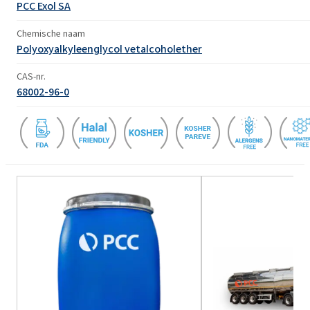
PCC Exol SA
Chemische naam
Polyoxyalkyleenglycol vetalcoholether
CAS-nr.
68002-96-0