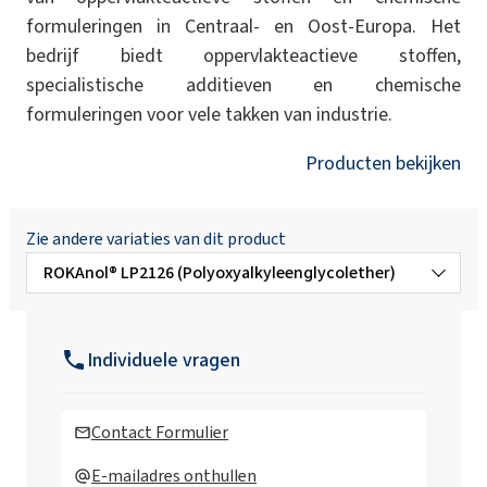
formuleringen in Centraal- en Oost-Europa. Het
bedrijf biedt oppervlakteactieve stoffen,
specialistische additieven en chemische
formuleringen voor vele takken van industrie.
Producten bekijken
Zie andere variaties van dit product
ROKAnol® LP2126 (Polyoxyalkyleenglycolether)
ROKAnol®LP100
(Polyoxyalkyleenglycolether)
Individuele vragen
ROKAnol®LP1319 (C16-C18 alcohol,
geëthoxyleerd, gepropoxyleerd)
Contact Formulier
ROKAnol®LP200
E-mailadres onthullen