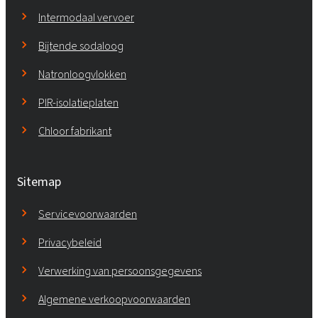
Intermodaal vervoer
Bijtende sodaloog
Natronloogvlokken
PIR-isolatieplaten
Chloor fabrikant
Sitemap
Servicevoorwaarden
Privacybeleid
Verwerking van persoonsgegevens
Algemene verkoopvoorwaarden