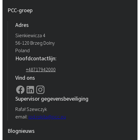
PCC-groep
Adres
Sienkiewicza 4
56-120 Brzeg Dolny
Poland
Hoofdcontactlijn:
+48717942000
Vind ons
Supervisor gegevensbeveiliging
Rafał Szewczyk
email:
iod.rokita@pcc.eu
Blognieuws