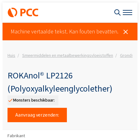
Machine vertaalde tekst. Kan fouten bevatten.
Huis
Smeermiddelen en metaalbewerkingsvloeistoffen
Grondstoff
ROKAnol® LP2126
(Polyoxyalkyleenglycolether)
Monsters beschikbaar:
Aanvraag verzenden:
Fabrikant