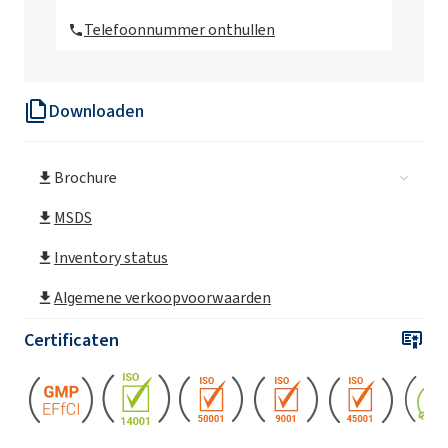
(Polyoxyalkyleenglycolether)
Telefoonnummer onthullen
ROKAnol®LP2023
(Polyoxyalkyleenglycolether)
Downloaden
ROKAnol LP2227
Brochure
ROKAnol®LP2529
(Polyoxyalkyleenglycolether)
MSDS
ROKAnol®LP27
Inventory status
(Polyoxyalkyleenglycolether)
Algemene verkoopvoorwaarden
ROKAnol®LP2855 (C12-18 alcohol
Certificaten
geëthoxyleerd, gepropoxyleerd)
ROKAnol®LP3034
(Polyoxyalkyleenglycolether)