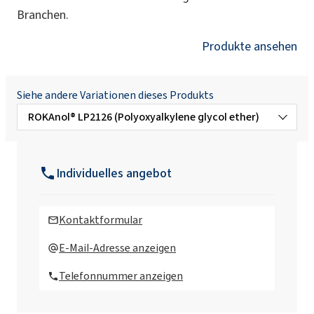
Branchen.
Produkte ansehen
Siehe andere Variationen dieses Produkts
ROKAnol® LP2126 (Polyoxyalkylene glycol ether)
ROKAnol®LP100 (Polyoxyalkylene glycol
ether)
Individuelles angebot
ROKAnol®LP1319 (C16-C18 alcohol,
ethoxylated, propoxylated)
Kontaktformular
ROKAnol®LP200 (Polyoxyalkylene glycol
E-Mail-Adresse anzeigen
ether)
Telefonnummer anzeigen
ROKAnol®LP2023 (Polyoxyalkylene glycol
ether)