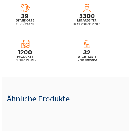
ethoxylated propoxylated)
ROKAnol®LP400 (Polyoxyalkylene glycol
ether)
ROKAnol®LP600 (Polyoxyalkylene glycol
ether)
ROKAnol®LP700 (Polyoxyalkylene glycol
ether)
ROKAnol®LP42 (Alcohols, C16-18,
ethoxylated propoxylated)
Ähnliche Produkte
ROKAnol®LP64 (Alcohols, C16-18,
ethoxylated propoxylated)
ROKAnol®LP180