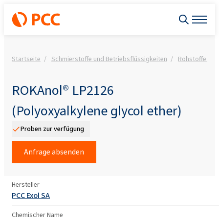
Startseite
Schmierstoffe und Betriebsflüssigkeiten
Rohstoffe für 
ROKAnol® LP2126
(Polyoxyalkylene glycol ether)
Proben zur verfügung
Anfrage absenden
Hersteller
PCC Exol SA
Chemischer Name