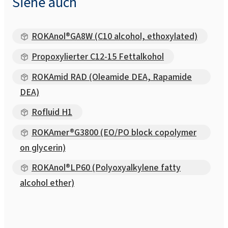
Siehe auch
ROKAnol®GA8W (C10 alcohol, ethoxylated)
Propoxylierter C12-15 Fettalkohol
ROKAmid RAD (Oleamide DEA, Rapamide
DEA)
Rofluid H1
ROKAmer®G3800 (EO/PO block copolymer
on glycerin)
ROKAnol®LP60 (Polyoxyalkylene fatty
alcohol ether)