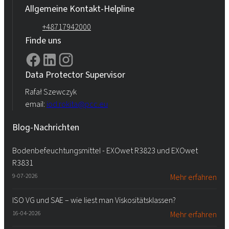
Allgemeine Kontakt-Helpline
+48717942000
Finde uns
Data Protector Supervisor
Rafał Szewczyk
email:
iod.rokita@pcc.eu
Blog-Nachrichten
Bodenbefeuchtungsmittel - EXOwet R3823 und EXOwet
R3831
9-07-2026
Mehr erfahren
ISO VG und SAE – wie liest man Viskositätsklassen?
16-04-2026
Mehr erfahren