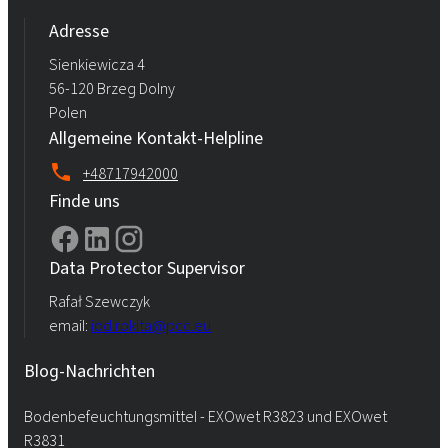
Adresse
Sienkiewicza 4
56-120 Brzeg Dolny
Polen
Allgemeine Kontakt-Helpline
+48717942000
Finde uns
Data Protector Supervisor
Rafał Szewczyk
email:
iod.rokita@pcc.eu
Blog-Nachrichten
Bodenbefeuchtungsmittel - EXOwet R3823 und EXOwet
R3831