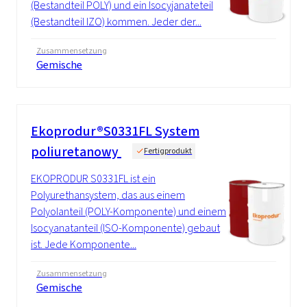
(Bestandteil POLY) und ein Isocyjanateteil
(Bestandteil IZO) kommen. Jeder der...
Zusammensetzung
Gemische
Ekoprodur®S0331FL System
poliuretanowy
Fertigprodukt
EKOPRODUR S0331FL ist ein
Polyurethansystem, das aus einem
Polyolanteil (POLY-Komponente) und einem
Isocyanatanteil (ISO-Komponente) gebaut
ist. Jede Komponente...
Zusammensetzung
Gemische