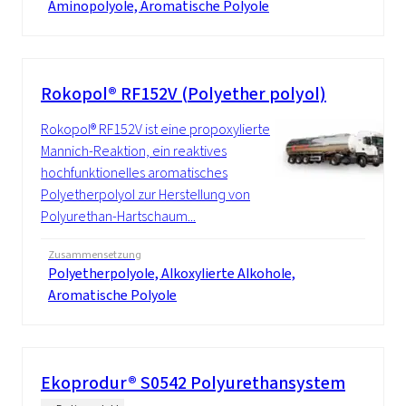
Aminopolyole, Aromatische Polyole
Rokopol® RF152V (Polyether polyol)
Rokopol® RF152V ist eine propoxylierte
Mannich-Reaktion, ein reaktives
hochfunktionelles aromatisches
Polyetherpolyol zur Herstellung von
Polyurethan-Hartschaum...
Zusammensetzung
Polyetherpolyole, Alkoxylierte Alkohole,
Aromatische Polyole
Ekoprodur® S0542 Polyurethansystem