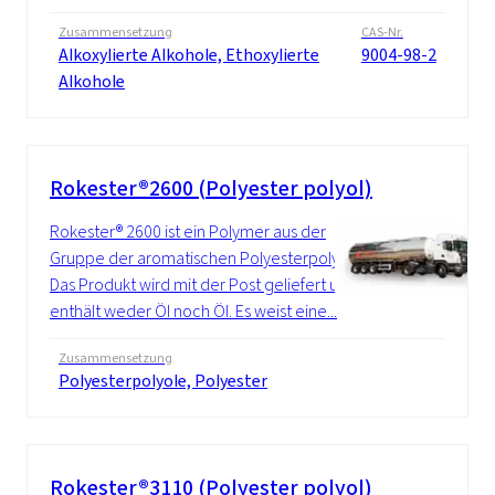
Zusammensetzung
CAS-Nr.
Alkoxylierte Alkohole, Ethoxylierte
9004-98-2
Alkohole
Rokester®2600 (Polyester polyol)
Rokester® 2600 ist ein Polymer aus der
Gruppe der aromatischen Polyesterpolyole.
Das Produkt wird mit der Post geliefert und
enthält weder Öl noch Öl. Es weist eine...
Zusammensetzung
Polyesterpolyole, Polyester
Rokester®3110 (Polyester polyol)