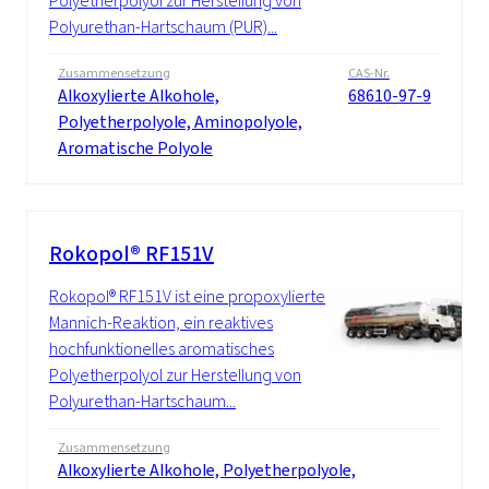
Polyetherpolyol zur Herstellung von
Polyurethan-Hartschaum (PUR)...
Zusammensetzung
CAS-Nr.
Alkoxylierte Alkohole,
68610-97-9
Polyetherpolyole, Aminopolyole,
Aromatische Polyole
Rokopol® RF151V
Rokopol® RF151V ist eine propoxylierte
Mannich-Reaktion, ein reaktives
hochfunktionelles aromatisches
Polyetherpolyol zur Herstellung von
Polyurethan-Hartschaum...
Zusammensetzung
Alkoxylierte Alkohole, Polyetherpolyole,