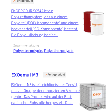
Fertigprodukt
EKOPRODUR S0542 ist ein
Polyurethansystem, das aus einem
Polyolteil (POLY-Komponente) und einem
Isocyanatteil (ISO-Komponente) besteht.
Die Polyol-Mischung ist eine...
Zusammensetzung
Polyesterpolyole, Polyetherpolyole
EXOemul M3
Fertigprodukt
EXOemul M3 ist ein nichtionisches Tensid,
das zur Gruppe der ethoxylierten Alkohole
gehört. Das Produkt wird auf der Basis
natürlicher Rohstoffe hergestellt. Das...