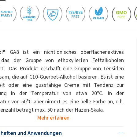
WC-Reiniger
pcc.eu/de/id/1393477/ekoprodur-
dukte
Streudünger
ate 80)
POLIkol 4000 PASTYLKI (PEG-90)
-system/
Natriumhypochlorit
OCF (Einkomponentenschaum)
PU-Isoliersysteme
Tierpflege
für
Klebstoffe zur
Komfort und Ergonom
Gebirgsverfestigung
astor Oil)
ROKAnol ID7 (Isodeceth-7)
Monochloressigsäure
ol, C12-15,
ROKAnol®LP3135 (Polyoxyalkylene glycol
Allzweckreiniger
ted)
ether)
l® GA8 ist ein nichtionisches oberflächenaktives
PEG-11 Castor Oil
, das der Gruppe von ethoxylierten Fettalkoholen
ohol, ethoxylated)
ROKAnol®NL8 (C9-11 PARETH-8)
Sandwichplatten
Sonstige Anwendunge
Trichlorsilan
t. Das Produkt erschafft eine Gruppe von Tensiden
Universalklebstoffe
han-Gele
Zusatzstoffe
Badezimmerreiniger
Sorbitan Oleate
Geschirrspülmittel für
am, die auf C10-Guerbet-Alkohol basieren. Es ist eine
Spülmaschinen
keit oder eine gussfähige Creme mit Tendenz zur
PEG-12
und Gelwaschmittel
rung in der Temperatur von etwa 20°C. In der
me- und
Vorisolierte Rohre
chemische Anker
tur von 50°C aber nimmt es eine helle Farbe an, d.h.
benzahl beträgt max. 50 nach der Hazen-Skala.
ege
Küchenreiniger
Reiniger für harte Obe
Mehr erfahren
chaften und Anwendungen