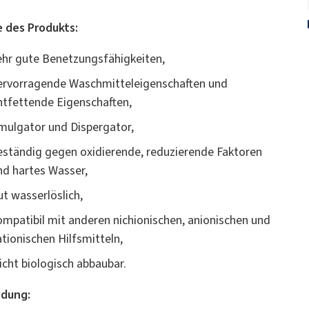
e des Produkts:
ehr gute Benetzungsfähigkeiten,
ervorragende Waschmitteleigenschaften und
ntfettende Eigenschaften,
mulgator und Dispergator,
eständig gegen oxidierende, reduzierende Faktoren
nd hartes Wasser,
ut wasserlöslich,
ompatibil mit anderen nichionischen, anionischen und
ationischen Hilfsmitteln,
eicht biologisch abbaubar.
dung: