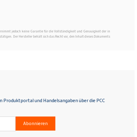
rnimmt jedoch keine Garantie für die Vollständigkeit und Genauigkeit der in
stätigen. Der Hersteller behält sich das Recht vor, den Inhalt dieses Dokuments
em Produktportal und Handelsangaben über die PCC
Abonnieren