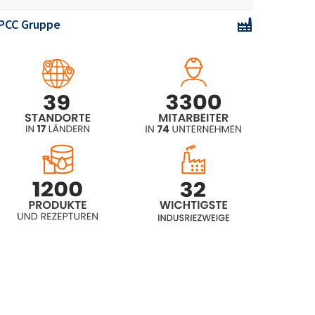
ethoxylated)
PCC Gruppe
ROKAnol®GA7 (C10 alcohol,
ethoxylated)
ROKAnol® GA7LAW (PEG-7/PPG-2
Propylheptyl ether)
ROKAnol®GA7W (C10 alcohol,
ethoxylated)
ROKAnol®GA8W (C10 alcohol,
ethoxylated)
ROKAnol®GA9 (C10 alcohol,
ethoxylated)
ROKAnol®GA9W (C10 alcohol,
ethoxylated)