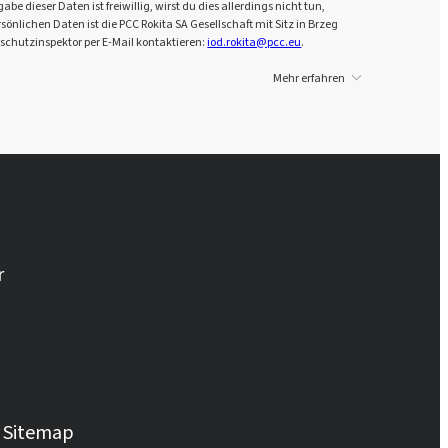
dieser Daten ist freiwillig, wirst du dies allerdings nicht tun,
önlichen Daten ist die PCC Rokita SA Gesellschaft mit Sitz in Brzeg
schutzinspektor per E-Mail kontaktieren:
iod.rokita@pcc.eu
.
Mehr erfahren
r
Sitemap