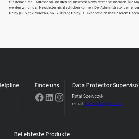
Gib deine E-Mail-Adresse an um dich bei unserem Newsletter anzumelden. Die Angabe 
werden wir dir den Newsletter nicht schicken können. Der Administrator deiner pers
Dolny (ul. Sienkiewicza 4, 56-120 Brzeg Dolny). Du kannst dich mit unserem Daten
elpline
Finde uns
Data Protector Superviso
Rafał Szewczyk
email:
iod.rokita@pcc.eu
Beliebteste Produkte