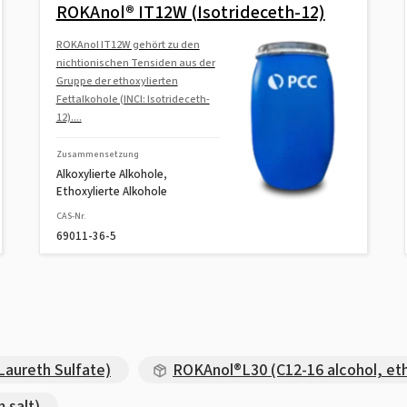
ROKAnol® IT12W (Isotrideceth-12)
ROKAnol IT12W gehört zu den
nichtionischen Tensiden aus der
Gruppe der ethoxylierten
Fettalkohole (INCI: Isotrideceth-
12)....
Zusammensetzung
Alkoxylierte Alkohole,
Ethoxylierte Alkohole
CAS-Nr.
69011-36-5
aureth Sulfate)
ROKAnol®L30 (C12-16 alcohol, et
 salt)