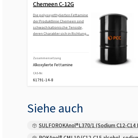
Chemeen C-12G
Die polyoxyethylierten Fettamine
der Produktlinie Chemeen sind
schwach kationische Tenside,
deren Charakter sich in Richtung...
Zusammensetzung
Alkoxylierte Fettamine
CAS-Nr.
61791-14-8
Siehe auch
SULFOROKAnol®L370/1 (Sodium C12-C14 L
ROKAnol® CML10 (C12-C15 alcohol, sodium