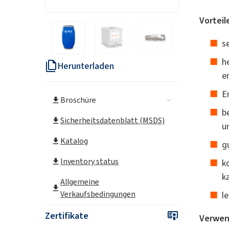
Vorteil
s
h
Herunterladen
e
E
Broschüre
b
Sicherheitsdatenblatt (MSDS)
u
Katalog
g
Inventory status
k
k
Allgemeine
Verkaufsbedingungen
l
Zertifikate
Verwen