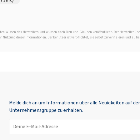
en Wissen des Herstellers und wurden nach Treu und Glauben veröffentlicht. Der Hersteller übe
Nutzung dieser Informationen. Der Benutzer ist verpflichtet, sie selbst zu verifizieren und zu be
Melde dich an um Informationen über alle Neuigkeiten auf d
Unternehmensgruppe zu erhalten.