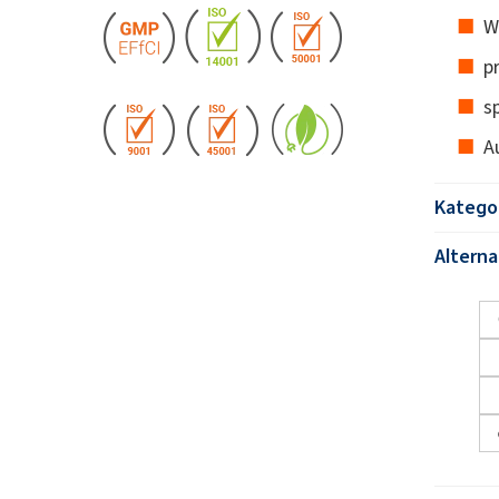
W
p
s
A
Katego
Altern