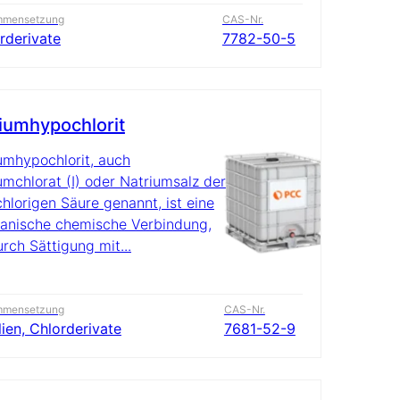
mmensetzung
CAS-Nr.
rderivate
7782-50-5
iumhypochlorit
umhypochlorit, auch
umchlorat (I) oder Natriumsalz der
hlorigen Säure genannt, ist eine
anische chemische Verbindung,
urch Sättigung mit...
mmensetzung
CAS-Nr.
lien, Chlorderivate
7681-52-9