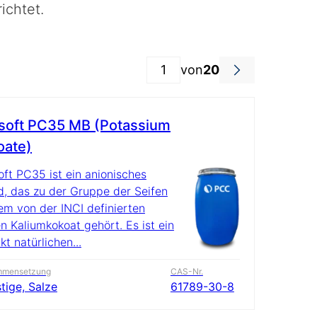
ichtet.
von
20
soft PC35 MB (Potassium
oate)
ft PC35 ist ein anionisches
d, das zu der Gruppe der Seifen
em von der INCI definierten
 Kaliumkokoat gehört. Es ist ein
kt natürlichen...
mmensetzung
CAS-Nr.
tige, Salze
61789-30-8