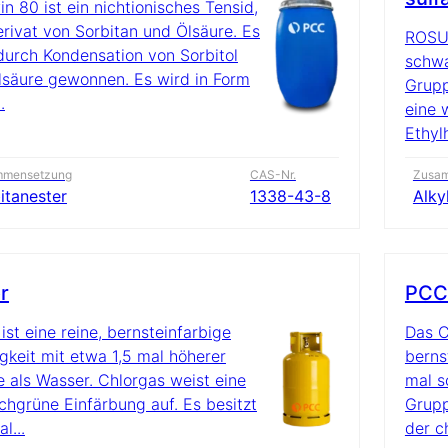
n 80 ist ein nichtionisches Tensid,
erivat von Sorbitan und Ölsäure. Es
ROSUL
durch Kondensation von Sorbitol
schwa
lsäure gewonnen. Es wird in Form
Grupp
.
eine 
Ethylh
mmensetzung
CAS-Nr.
Zusa
itanester
1338-43-8
Alky
r
PCC 
 ist eine reine, bernsteinfarbige
Das C
igkeit mit etwa 1,5 mal höherer
berns
e als Wasser. Chlorgas weist eine
mal s
ichgrüne Einfärbung auf. Es besitzt
Grupp
l...
der c