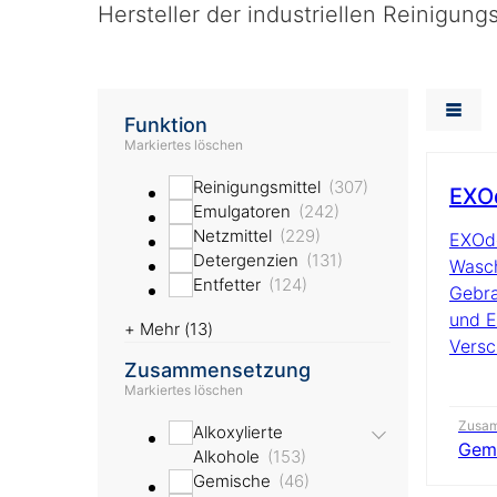
Hersteller der industriellen Reinigun
Funktion
Markiertes löschen
Reinigungsmittel
307
EXO
Emulgatoren
242
Netzmittel
229
EXOde
Detergenzien
131
Wasch
Entfetter
124
Gebra
und E
+ Mehr (
13
)
Versc
Zusammensetzung
Markiertes löschen
Zusa
Alkoxylierte
Gem
Alkohole
153
Gemische
46