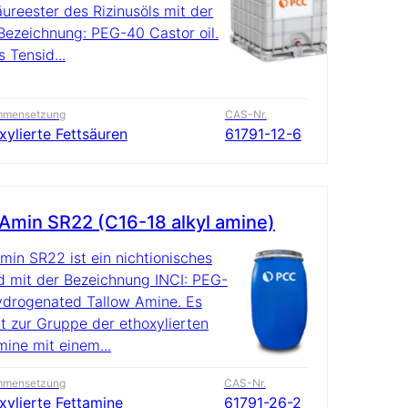
äureester des Rizinusöls mit der
Bezeichnung: PEG-40 Castor oil.
s Tensid...
mmensetzung
CAS-Nr.
xylierte Fettsäuren
61791-12-6
min SR22 (C16-18 alkyl amine)
in SR22 ist ein nichtionisches
d mit der Bezeichnung INCI: PEG-
drogenated Tallow Amine. Es
t zur Gruppe der ethoxylierten
mine mit einem...
mmensetzung
CAS-Nr.
xylierte Fettamine
61791-26-2