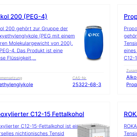
kol 200 (PEG-4)
Prop
ol 200 gehört zur Gruppe der
Propo
xyethylenglykole (PEG mit einem
gehör
eren Molekulargewicht von 200).
Tensi
 PEG-4. Das Produkt ist eine
eines
se Flüssigkeit,...
C12-1
Zusa
Alko
mmensetzung
CAS-Nr.
ethylenglykole
25322-68-3
Prop
oxylierter C12-15 Fettalkohol
ROKA
xylierter C12-15-Fettalkohol ist ein
ROKAc
rselles nichtionisches Tensid
Tensi