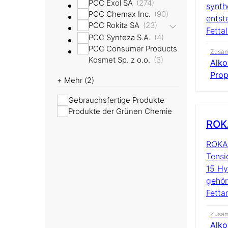
PCC Exol SA
274
synth
PCC Chemax Inc.
90
entst
PCC Rokita SA
23
Fettal
PCC Synteza S.A.
4
PCC Consumer Products
Zusa
Kosmet Sp. z o.o.
3
Alko
Prop
+ Mehr (
2
)
Gebrauchsfertige Produkte
Produkte der Grünen Chemie
ROKA
ROKAm
Tensi
15 Hy
gehör
Fetta
Zusa
Alko