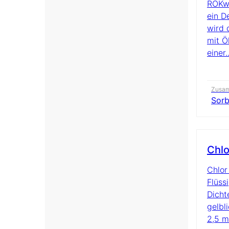
ROKwi
ein D
wird 
mit Ö
einer..
Zusa
Sorb
Chlo
Chlor
Flüss
Dicht
gelbl
2,5 ma