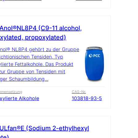
nol®NL8P4 (C9-11 alcohol,
xylated, propoxylated)
ol® NL8P4 gehört zu der Gruppe
ichtionischen Tensiden, Typ
ylierte Fettalkohole. Das Produkt
zur Gruppe von Tensiden mit
iger Schaumbildung...
mmensetzung
CAS-Nr.
xylierte Alkohole
103818-93-5
Lfan®E (Sodium 2-ethylhexyl
ate)