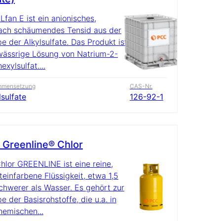
fan E ist ein anionisches,
ch schäumendes Tensid aus der
e der Alkylsulfate. Das Produkt ist
wässrige Lösung von Natrium-2-
exylsulfat....
mmensetzung
CAS-Nr.
lsulfate
126-92-1
Greenline® Chlor
hlor GREENLINE ist eine reine,
teinfarbene Flüssigkeit, etwa 1,5
chwerer als Wasser. Es gehört zur
e der Basisrohstoffe, die u.a. in
hemischen...