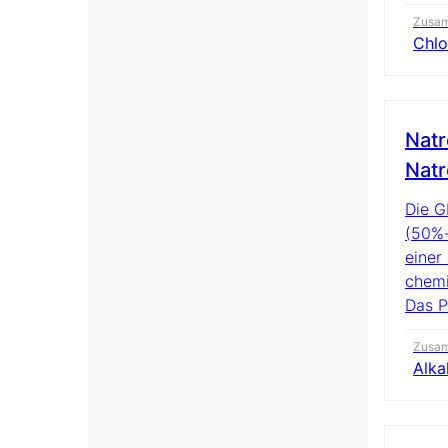
Zusa
Chlo
Natr
Natr
Die 
(50%-
einer
chemi
Das P
Zusa
Alka