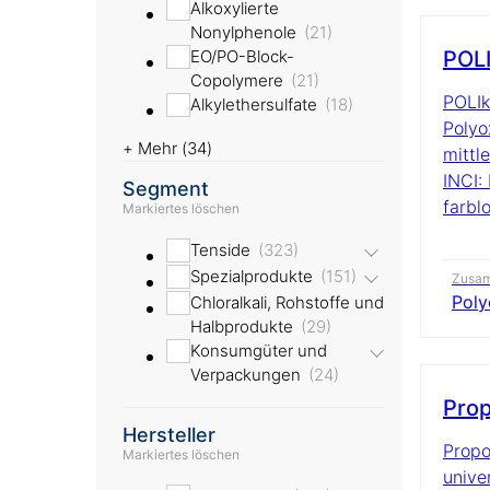
Alkoxylierte
Nonylphenole
21
EO/PO-Block-
POLI
Copolymere
21
POLIk
Alkylethersulfate
18
Polyo
+ Mehr (
34
)
mittl
INCI:
Segment
farblo
Markiertes löschen
Tenside
323
Spezialprodukte
151
Zusa
Poly
Chloralkali, Rohstoffe und
Halbprodukte
29
Konsumgüter und
Verpackungen
24
Prop
Hersteller
Propo
Markiertes löschen
unive