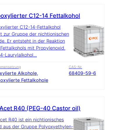
oxylierter C12-14 Fettalkohol
xylierter C12-14-Fettalkohol
t zur Gruppe der nichtionischen
de. Er entsteht in der Reaktion
 Fettalkohols mit Propylenoxid.
4-Laurylalkohol...
mmensetzung
CAS-Nr.
xylierte Alkohole,
68409-59-6
oxylierte Fettalkohole
cet R40 (PEG-40 Castor oil)
et R40 ist ein nichtionisches
d aus der Gruppe Polyoxyethylen-