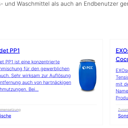
gs- und Waschmittel als auch an Endbenutzer ger
det PP1
EXO
Coc
t PP1 ist eine konzentrierte
mischung für den gewerblichen
EXOso
uch. Sehr wirksam zur Auflösung
Tensi
ntfernung auch von hartnäckigen
mit d
hmutzungen. Bei...
Namen
Produ
mmensetzung
Zusa
ische
Sons