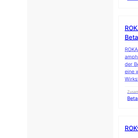
ROK
Beta
ROKA
ampho
der B
eine 
Wirks
Zusa
Beta
ROKw