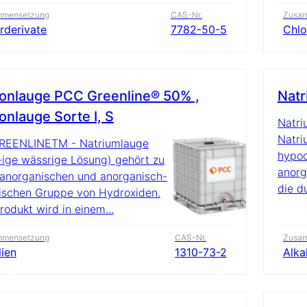
mmensetzung
CAS-Nr.
Zusa
rderivate
7782-50-5
Chlo
onlauge PCC Greenline® 50% ,
Natr
onlauge Sorte I, S
Natri
Natri
GREENLINETM - Natriumlauge
hypoc
ige wässrige Lösung) gehört zu
anorg
 anorganischen und anorganisch-
die d
schen Gruppe von Hydroxiden.
rodukt wird in einem...
mmensetzung
CAS-Nr.
Zusa
lien
1310-73-2
Alka