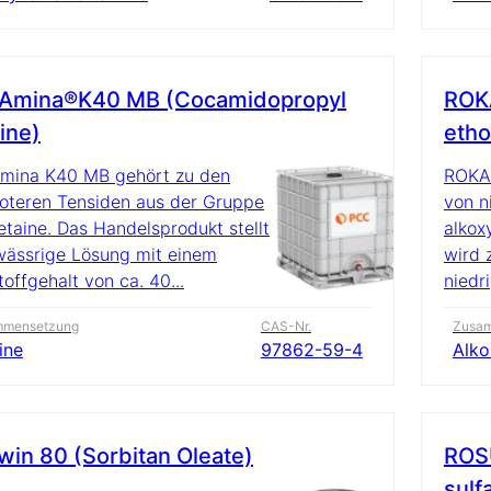
Amina®K40 MB (Cocamidopropyl
ROKA
ine)
etho
mina K40 MB gehört zu den
ROKAn
teren Tensiden aus der Gruppe
von n
etaine. Das Handelsprodukt stellt
alkox
wässrige Lösung mit einem
wird 
toffgehalt von ca. 40...
niedr
mmensetzung
CAS-Nr.
Zusa
ine
97862-59-4
Alko
in 80 (Sorbitan Oleate)
ROSU
sulf