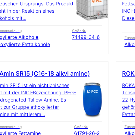
etischen Ursprungs. Das Produkt
Fetts
eht in der Reaktion eines
INCI-
kohols mit...
Diese
mmensetzung
CAS-Nr.
xylierte Alkohole,
74499-34-6
Zusa
oxylierte Fettalkohole
Alko
min SR15 (C16-18 alkyl amine)
ROKA
in SR15 ist ein nichtionisches
ROKAm
d mit der INCI-Bezeichnung: PEG-
Tensi
drogenated Tallow Amine. Es
22 Hy
t zur Gruppe ethoxylierter
gehör
mine mit mittlerem...
Fetta
mmensetzung
CAS-Nr.
Zusa
xylierte Fettamine
61791-26-2
Alko