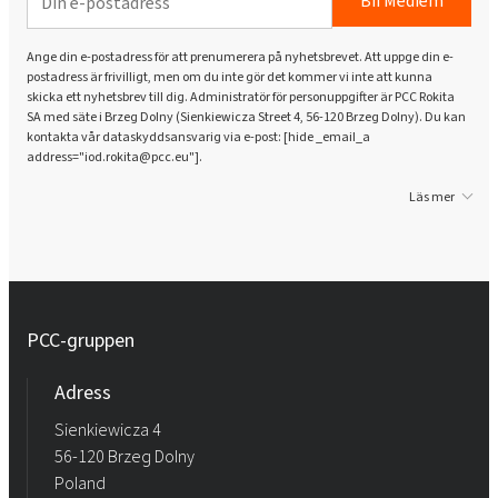
Bli Medlem
Ange din e-postadress för att prenumerera på nyhetsbrevet. Att uppge din e-
postadress är frivilligt, men om du inte gör det kommer vi inte att kunna
skicka ett nyhetsbrev till dig. Administratör för personuppgifter är PCC Rokita
SA med säte i Brzeg Dolny (Sienkiewicza Street 4, 56-120 Brzeg Dolny). Du kan
kontakta vår dataskyddsansvarig via e-post: [hide _email_a
address="iod.rokita@pcc.eu"].
Läs mer
PCC-gruppen
Adress
Sienkiewicza 4
56-120 Brzeg Dolny
Poland