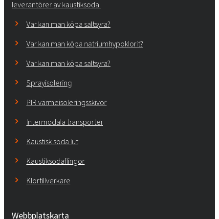
leverantörer av kaustiksoda.
Var kan man köpa saltsyra?
Var kan man köpa natriumhypoklorit?
Var kan man köpa saltsyra?
Sprayisolering
PIR värmeisoleringsskivor
Intermodala transporter
Kaustisk soda lut
Kaustiksodaflingor
Klortillverkare
Webbplatskarta