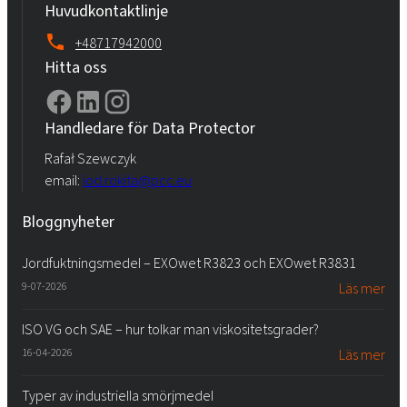
Huvudkontaktlinje
+48717942000
Hitta oss
Handledare för Data Protector
Rafał Szewczyk
email:
iod.rokita@pcc.eu
Bloggnyheter
Jordfuktningsmedel – EXOwet R3823 och EXOwet R3831
9-07-2026
Läs mer
ISO VG och SAE – hur tolkar man viskositetsgrader?
16-04-2026
Läs mer
Typer av industriella smörjmedel