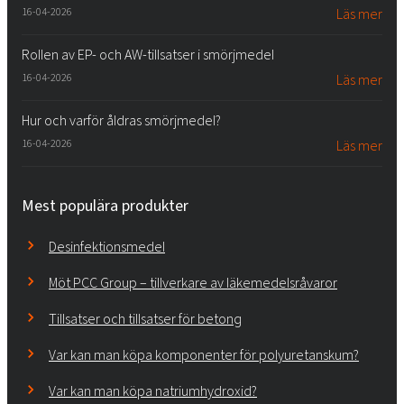
16-04-2026
Läs mer
Rollen av EP- och AW-tillsatser i smörjmedel
16-04-2026
Läs mer
Hur och varför åldras smörjmedel?
16-04-2026
Läs mer
Mest populära produkter
Desinfektionsmedel
Möt PCC Group – tillverkare av läkemedelsråvaror
Tillsatser och tillsatser för betong
Var kan man köpa komponenter för polyuretanskum?
Var kan man köpa natriumhydroxid?