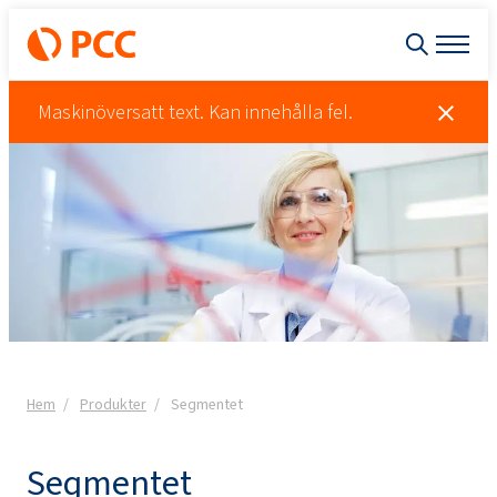
Maskinöversatt text. Kan innehålla fel.
Hem
Produkter
Segmentet
Segmentet