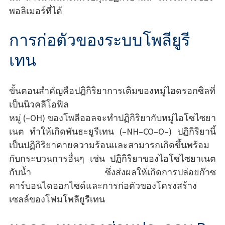
พอลิเมอร์ที่ได้
การก่อตัวของระบบโพลียูรี
เทน
ขั้นตอนสำคัญคือปฏิกิริยาการเติมของหมู่ไฮดรอกซิลที่
เป็นนิวคลีโอฟิล
หมู่ (–OH) ของโพลีออลจะทำปฏิกิริยากับหมู่ไอโซไซยา
เนต ทำให้เกิดพันธะยูรีเทน (–NH–CO–O–) ปฏิกิริยานี้
เป็นปฏิกิริยาคายความร้อนและสามารถเกิดขึ้นพร้อม
กับกระบวนการอื่นๆ เช่น ปฏิกิริยาของไอโซไซยาเนต
กับน้ำ ซึ่งส่งผลให้เกิดการปล่อยก๊าซ
คาร์บอนไดออกไซด์และการก่อตัวของโครงสร้าง
เซลล์ของโฟมโพลียูรีเทน