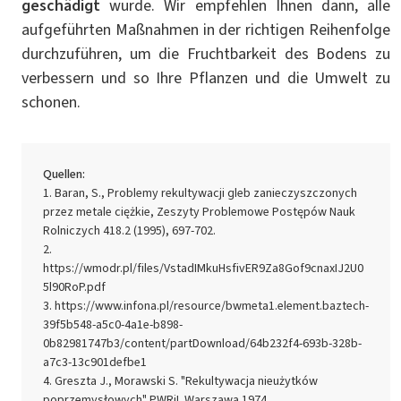
geschädigt
wurde. Wir empfehlen Ihnen dann, alle
aufgeführten Maßnahmen in der richtigen Reihenfolge
durchzuführen, um die Fruchtbarkeit des Bodens zu
verbessern und so Ihre Pflanzen und die Umwelt zu
schonen.
Quellen:
Baran, S., Problemy rekultywacji gleb zanieczyszczonych
przez metale ciężkie, Zeszyty Problemowe Postępów Nauk
Rolniczych 418.2 (1995), 697-702.
https://wmodr.pl/files/VstadIMkuHsfivER9Za8Gof9cnaxIJ2U0
5l90RoP.pdf
https://www.infona.pl/resource/bwmeta1.element.baztech-
39f5b548-a5c0-4a1e-b898-
0b82981747b3/content/partDownload/64b232f4-693b-328b-
a7c3-13c901defbe1
Greszta J., Morawski S. "Rekultywacja nieużytków
poprzemysłowych" PWRiL Warszawa 1974