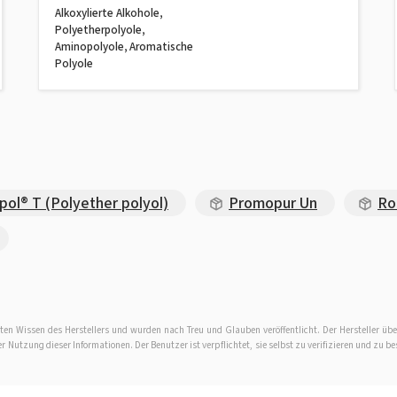
Alkoxylierte Alkohole,
Polyetherpolyole,
Aminopolyole, Aromatische
Polyole
ol® T (Polyether polyol)
Promopur Un
Ro
en Wissen des Herstellers und wurden nach Treu und Glauben veröffentlicht. Der Hersteller übe
Nutzung dieser Informationen. Der Benutzer ist verpflichtet, sie selbst zu verifizieren und zu be