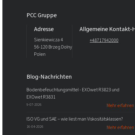
PCC Gruppe
Adresse
Allgemeine Kontakt-H
Sienkiewicza 4
+48717942000
56-120 Brzeg Dolny
Polen
Blog-Nachrichten
Bodenbefeuchtungsmittel - EXOwet R3823 und
EXOwet R3831
9-07-2026
Mehr erfahren
ISO VG und SAE – wie liest man Viskositätsklassen?
16-04-2026
Mehr erfahren