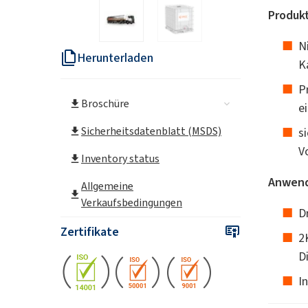
Produk
N
Herunterladen
K
P
Broschüre
e
Sicherheitsdatenblatt (MSDS)
s
V
Inventory status
Anwend
Allgemeine
Verkaufsbedingungen
D
Zertifikate
2
D
I