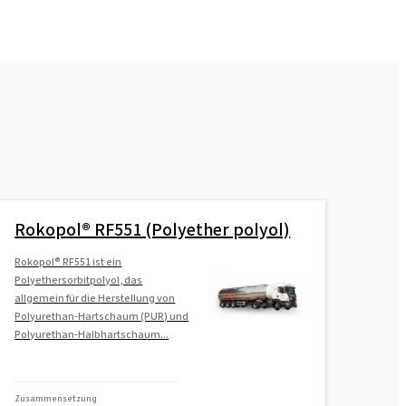
Rokopol® G441 (Polyether polyol)
Rokopol® G500 (Polyether polyol)
Rokopol® G700 (Polyether polyol)
Rokopol® GS364 (Polyether polyol)
Rokopol® RF551 (Polyether polyol)
Rokopol® RF551 ist ein
Rokopol® GS484 (Polyether polyol)
Polyethersorbitpolyol, das
allgemein für die Herstellung von
Polyurethan-Hartschaum (PUR) und
Rokopol® M1140 (Polyether polyol)
Polyurethan-Halbhartschaum...
Rokopol® M1145 (Polyether polyol)
Zusammensetzung