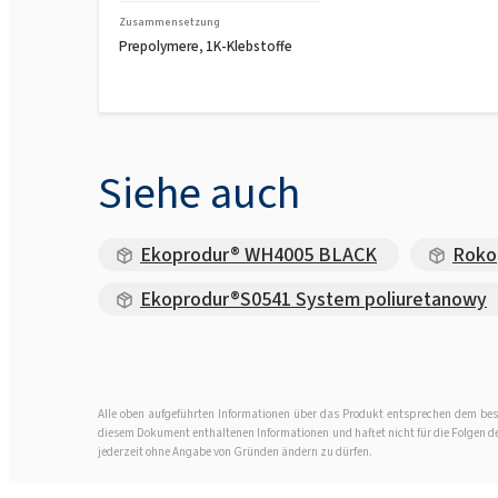
Zusammensetzung
Prepolymere, 1K-Klebstoffe
Siehe auch
Ekoprodur® WH4005 BLACK
Rokop
Ekoprodur®S0541 System poliuretanowy
Alle oben aufgeführten Informationen über das Produkt entsprechen dem best
diesem Dokument enthaltenen Informationen und haftet nicht für die Folgen der 
jederzeit ohne Angabe von Gründen ändern zu dürfen.