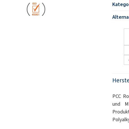
Katego
Altern
Herste
PCC Rok
und Mi
Produk
Polyalk