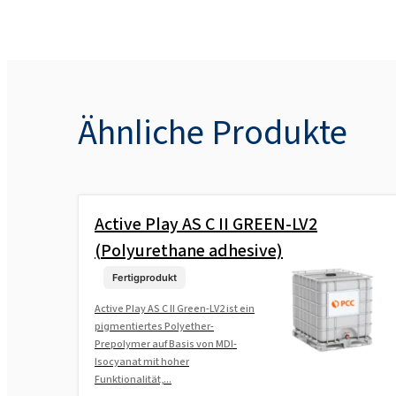
Ähnliche Produkte
Active Play AS C II GREEN-LV2
(Polyurethane adhesive)
Fertigprodukt
Active Play AS C II Green-LV2 ist ein
pigmentiertes Polyether-
Prepolymer auf Basis von MDI-
Isocyanat mit hoher
Funktionalität,...