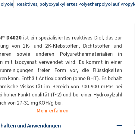
WC-Reiniger
Polyole
Reaktives, polyoxyalkyliertes Polyetherpolyol auf Propy
pcc.eu/de/id/1393477/ekoprodur-
dukte
Streudünger
ate 80)
POLIkol 4000 PASTYLKI (PEG-90)
-system/
Natriumhypochlorit
OCF (Einkomponentenschaum)
PU-Isoliersysteme
Tierpflege
für
Klebstoffe zur
Komfort und Ergonom
Gebirgsverfestigung
astor Oil)
ROKAnol ID7 (Isodeceth-7)
l® D4020
ist ein spezialisiertes reaktives Diol, das zur
Monochloressigsäure
ol, C12-15,
ROKAnol®LP3135 (Polyoxyalkylene glycol
lung von 1K- und 2K-Klebstoffen, Dichtstoffen und
Allzweckreiniger
ted)
ether)
meren sowie anderen Polyurethanmaterialien in
PEG-11 Castor Oil
ohol, ethoxylated)
ROKAnol®NL8 (C9-11 PARETH-8)
Sandwichplatten
Sonstige Anwendunge
Trichlorsilan
n mit Isocyanat verwendet wird. Es kommt in einer
runreinigungen freien Form vor, die Flüssigkeiten
Universalklebstoffe
Zusatzstoffe
han-Gele
Badezimmerreiniger
Geschirrspülmittel für
Sorbitan Oleate
Spülmaschinen
eren kann. Enthält Antioxidantien (ohne BHT). Es behält
PEG-12
amische Viskosität im Bereich von 700-900 mPas bei
und Gelwaschmittel
ei hoher Funktionalität (f~2) und bei einer Hydroxylzahl
me- und
Vorisolierte Rohre
chemische Anker
ich von 27-31 mgKOH/g bei.
Mehr erfahren
ege
Küchenreiniger
Reiniger für harte Obe
chaften und Anwendungen