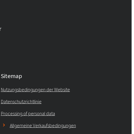
Rokopol® RF151 (Polyether polyol)
Rokopol® RF151V
r
Rokopol® RF152V (Polyether polyol)
Rokopol® RF170 (Polyether polyol)
Sitemap
Rokopol® RF2000 (Polyether polyol)
Nutzungsbedingungen der Website
Datenschutzrichtlinie
Rokopol® RF551 (Polyether polyol)
Processing of personal data
Rokopol® V700 (Polyether polyol)
Allgemeine Verkaufsbedingungen