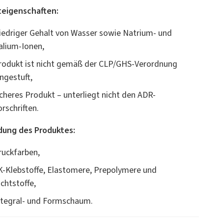
teigenschaften:
iedriger Gehalt von Wasser sowie Natrium- und
alium-Ionen,
rodukt ist nicht gemäß der CLP/GHS-Verordnung
ingestuft,
icheres Produkt – unterliegt nicht den ADR-
orschriften.
ung des Produktes:
ruckfarben,
K-Klebstoffe, Elastomere, Prepolymere und
ichtstoffe,
ntegral- und Formschaum.