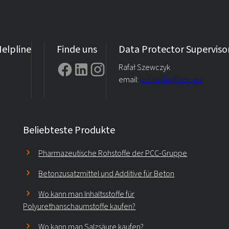
elpline
Finde uns
Data Protector Superviso
Rafał Szewczyk
email:
iod.rokita@pcc.eu
Beliebteste Produkte
Pharmazeutische Rohstoffe der PCC-Gruppe
Betonzusatzmittel und Additive für Beton
Wo kann man Inhaltsstoffe für
Polyurethanschaumstoffe kaufen?
Wo kann man Salzsäure kaufen?