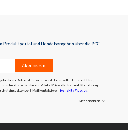
Rokopol® MH2000 (Polyether
polyol)
Rokopol® MH2012 (Polyether
polyol)
em Produktportal und Handelsangaben über die PCC
Rokopol® MS5215
Abonnieren
Rokopol® MS5220
dieser Daten ist freiwillig, wirst du dies allerdings nicht tun,
önlichen Daten ist die PCC Rokita SA Gesellschaft mit Sitz in Brzeg
schutzinspektor per E-Mail kontaktieren:
iod.rokita@pcc.eu
.
Rokopol® MS5225
Mehr erfahren
Rokopol® MS5240