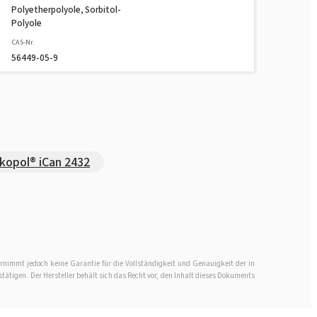
Polyetherpolyole, Sorbitol-
Polyole
Rokopol® M1160 (Polyether polyol)
CAS-Nr.
56449-05-9
Rokopol® M1170 (Polyether polyol)
Rokopol® M1180 (Polyether polyol)
kopol® iCan 2432
Rokopol® M5000 (Polyether polyol)
Rokopol® M5020 (Polyether polyol)
rnimmt jedoch keine Garantie für die Vollständigkeit und Genauigkeit der in
Rokopol® M6000 (Polyether polyol)
stätigen. Der Hersteller behält sich das Recht vor, den Inhalt dieses Dokuments
Rokopol® M6010 (Polyether polyol)