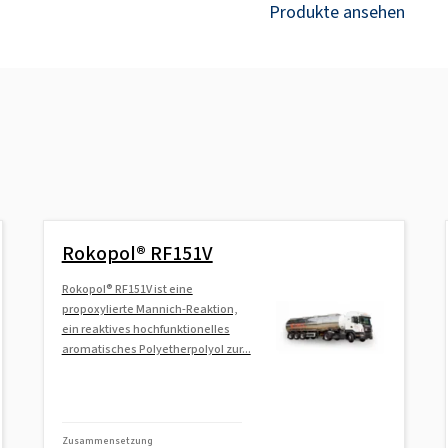
Produkte ansehen
Rokopol® RF151V
Rokopol® RF151V ist eine
propoxylierte Mannich-Reaktion,
ein reaktives hochfunktionelles
aromatisches Polyetherpolyol zur...
Zusammensetzung