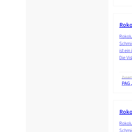
Roko
Rokolu
Schmie
ist ein
Die Vis
Zusam
PAG ,
Roko
Rokolu
Schmie