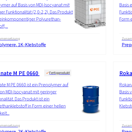
ymer auf Basis von MDI-Isocyanat mit
Basis 
ger Funktionalität (2,0-2,2). Das Produkt
Funktio
n einkomponentiger Polyurethan-
Form e
ff,...
mensetzung
Zusam
olymere, 1K-Klebstoffe
Prep
nate M PE 0660
Roka
Fertigprodukt
te M PE 0660 ist ein Prepolymer auf
Rokana
von MDI-Isocyanat mit geringer
Basis 
nalität. Das Produkt ist ein
Funkti
ethanklebstoff in Form einer hellen
Klebsto
eit...
mensetzung
Zusam
olymere, 2K-Klebstoffe
Prep