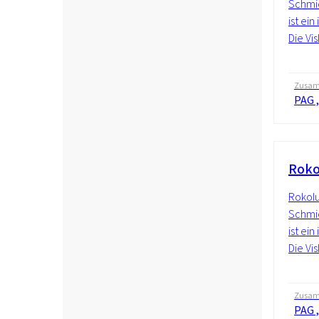
Schmie
ist ein
Die Vis
Zusam
PAG ,
Roko
Rokolu
Schmie
ist ein
Die Vis
Zusam
PAG ,