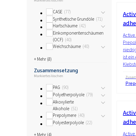
Markiertes löschen
CASE
77
Acti
Synthetische Grundöle
71
adhe
Hartschäume
42
Einkomponentenschäumen
Active
(OCF)
40
Prepol
Weichschäume
40
niedri
ist ei
+ Mehr (
8
)
Klebsto
Zusammensetzung
Markiertes löschen
Zusam
Prep
PAG
90
Polyetherpolyole
79
Alkoxylierte
Alkohole
51
Acti
Prepolymere
40
adhe
Polyesterpolyole
22
Active
+ Mehr (
4
)