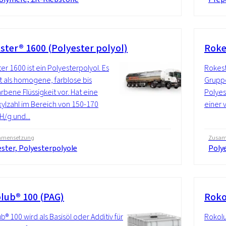
ster® 1600 (Polyester polyol)
Roke
er 1600 ist ein Polyesterpolyol. Es
Rokest
als homogene, farblose bis
Gruppe
arbene Flüssigkeit vor. Hat eine
Polyes
ylzahl im Bereich von 150-170
einer v
/g und...
mensetzung
Zusam
ster, Polyesterpolyole
Polye
lub® 100 (PAG)
Roko
b® 100 wird als Basisöl oder Additiv für
Rokolu