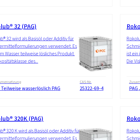
lub® 32 (PAG)
Roko
b® 32 wird als Basisöl oder Additiv für
Rokolu
rmittelformulierungen verwendet. Es
Schmie
 im Wasser teilweise lösliches Produkt.
ist ein
kositätsklasse des...
Die Vis
mensetzung
CAS-Nr.
Zusam
 Teilweise wasserlöslich PAG
25322-69-4
PAG ,
lub® 320K (PAG)
Roko
b® 320 K wird als Basisöl oder Additiv für
Rokolu
rmittelformulierungen verwendet. Es
Schmie