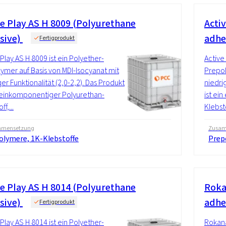
ve Play AS H 8009 (Polyurethane
Acti
sive)
adhe
Fertigprodukt
 Play AS H 8009 ist ein Polyether-
Active
ymer auf Basis von MDI-Isocyanat mit
Prepol
ger Funktionalität (2,0-2,2). Das Produkt
niedri
n einkomponentiger Polyurethan-
ist ei
ff,...
Klebstof
mensetzung
Zusam
olymere, 1K-Klebstoffe
Prep
ve Play AS H 8014 (Polyurethane
Roka
sive)
adhe
Fertigprodukt
 Play AS H 8014 ist ein Polyether-
Rokana