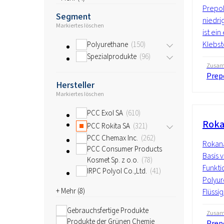
Prepol
Segment
niedri
Markiertes löschen
ist ei
Klebsto
Polyurethane
150
Spezialprodukte
96
Zusam
Prep
Hersteller
Markiertes löschen
PCC Exol SA
610
Roka
PCC Rokita SA
321
PCC Chemax Inc.
262
Rokana
PCC Consumer Products
Basis 
Kosmet Sp. z o.o.
78
Funktio
IRPC Polyol Co.,Ltd.
41
Polyur
+ Mehr (
8
)
Flüssigk
Gebrauchsfertige Produkte
Zusam
Produkte der Grünen Chemie
Prep