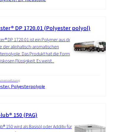
ster® DP 1720.01 (Polyester polyol)
er® DP 1720.01 ist ein Polymer aus der
 der aliphatisch-aromatischen
terpolyole. Das Produkt hat die Form
iskosen Flüssigkeit. Es weist...
mensetzung
ster, Polyesterpolyole
lub® 150 (PAG)
b® 150 wird als Basisöl oder Additiv für