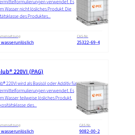
rmittelformulierungen verwendet. Es
 im Wasser nicht lösliches Produkt. Die
itätsklasse des Produktes...
mensetzung
CAS-Nr.
 wasserunlöslich
25322-69-4
lub® 220VI (PAG)
b® 220VI wird als Basisöl oder Additiv für
rmittelformulierungen verwendet. Es
 im Wasser teilweise lösliches Produkt.
kositätsklasse des...
mensetzung
CAS-Nr.
 wasserunlöslich
9082-00-2