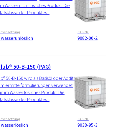
 im Wasser nicht lösliches Produkt. Die
itätsklasse des Produktes...
mensetzung
CAS-Nr.
 wasserunlöslich
9082-00-2
lub® 50-B-150 (PAG)
b® 50-B-150 wird als Basisöl oder Additiv
hmiermittelformulierungen verwendet.
ein im Wasser lösliches Produkt. Die
itätsklasse des Produktes...
mensetzung
CAS-Nr.
 wasserlöslich
9038-95-3