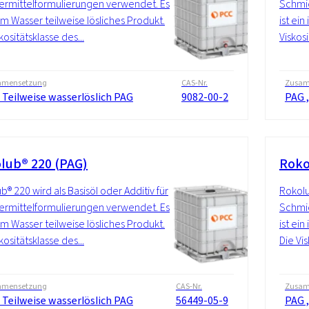
rmittelformulierungen verwendet. Es
Schmie
 im Wasser teilweise lösliches Produkt.
ist ein
kositätsklasse des...
Viskos
mensetzung
CAS-Nr.
Zusam
 Teilweise wasserlöslich PAG
9082-00-2
PAG ,
lub® 220 (PAG)
Roko
b® 220 wird als Basisöl oder Additiv für
Rokolu
rmittelformulierungen verwendet. Es
Schmie
 im Wasser teilweise lösliches Produkt.
ist ein
kositätsklasse des...
Die Vis
mensetzung
CAS-Nr.
Zusam
 Teilweise wasserlöslich PAG
56449-05-9
PAG ,