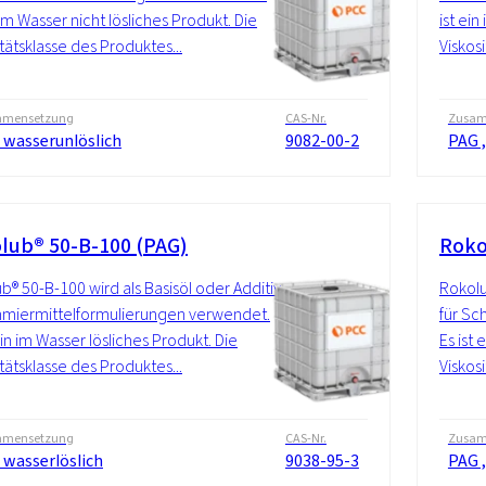
 im Wasser nicht lösliches Produkt. Die
ist ein
itätsklasse des Produktes...
Viskos
mensetzung
CAS-Nr.
Zusam
 wasserunlöslich
9082-00-2
PAG ,
lub® 50-B-100 (PAG)
Roko
b® 50-B-100 wird als Basisöl oder Additiv
Rokolu
hmiermittelformulierungen verwendet.
für Sc
ein im Wasser lösliches Produkt. Die
Es ist 
itätsklasse des Produktes...
Viskos
mensetzung
CAS-Nr.
Zusam
 wasserlöslich
9038-95-3
PAG ,