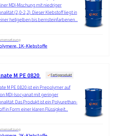
einer MDI-Mischung mit niedriger
nalität (2,0-2,2). Dieser Klebstoff liegt in
iner hellgelben bis bernsteinfarbenen...
mensetzung
olymere, 1K-Klebstoffe
nate M PE 0820
Fertigprodukt
te M PE 0820 ist ein Prepolymer auf
von MDI-Isocyanat mit geringer
onalität. Das Produkt ist ein Polyurethan-
ff in Form einer klaren Flüssigkeit...
mensetzung
olymere, 2K-Klebstoffe