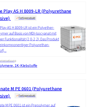
ve Play AS H 8009-LR (Polyurethane
sive)
Fertigprodukt
 Play AS H 8009-LR ist ein Polyether-
ymer auf Basis von MDI-Isocyanat mit
ger Funktionalität (2,0-2,2). Das Produkt
n einkomponentiger Polyurethan-
f,...
mensetzung
olymere, 1K-Klebstoffe
nate M PE 0601 (Polyurethane
sive)
Fertigprodukt
te M PE 0601 ist ein Prepolymer auf