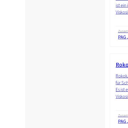
ist ein
Viskos
Zusam
PAG ,
Roko
Rokolu
für Sc
Es ist 
Viskos
Zusam
PAG ,