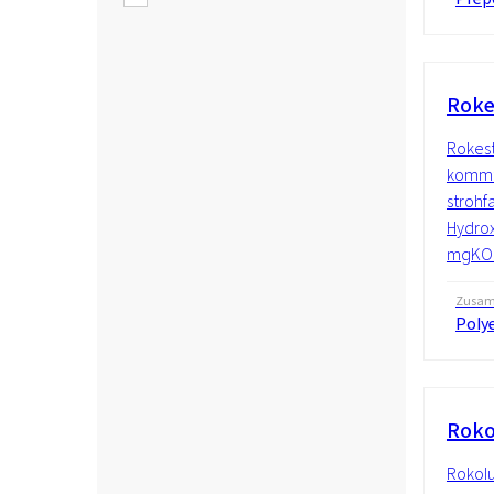
Roke
Rokest
kommt 
strohf
Hydrox
mgKOH
Zusam
Polye
Roko
Rokolu