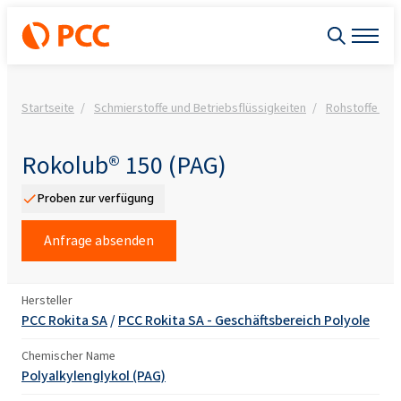
Startseite
Schmierstoffe und Betriebsflüssigkeiten
Rohstoffe für 
Rokolub® 150 (PAG)
Proben zur verfügung
Anfrage absenden
Hersteller
PCC Rokita SA
/
PCC Rokita SA - Geschäftsbereich Polyole
Chemischer Name
Polyalkylenglykol (PAG)