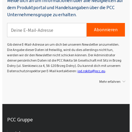
Melde dich an um Informationen über alle Neuigkeiten auf
dem Produktportal und Handelsangaben über die PCC
Unternehmensgruppe zu erhalten.
Abonnieren
Gib deine E-Mail-Adresse an um dich bei unserem Newsletter anzumelden.
Die Angabe dieser Daten ist freiwillig, wirst du dies allerdings nicht tun,
werden wir dir den Newsletter nicht schicken können. Der Administrator
deiner persönlichen Daten ist die PCC Rokita SA Gesellschaft mit Sitz in Brzeg
Dolny (ul. Sienkiewicza 4, 56-120 Brzeg Dolny). Du kannst dich mit unserem
Datenschutzinspektor per E-Mail kontaktieren:
iod.rokita@pcc.eu
.
Mehr erfahren
PCC Gruppe