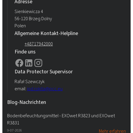
Adresse
Sienkiewicza 4
56-120 Brzeg Dolny
Polen
Allgemeine Kontakt-Helpline
+48717942000
Finde uns
Data Protector Supervisor
Rafał Szewczyk
email:
iod.rokita@pcc.eu
Blog-Nachrichten
Bodenbefeuchtungsmittel - EXOwet R3823 und EXOwet
R3831
9-07-2026
Mehr erfahren