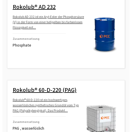
Rokolub® AD 232
Rokolub AD 232 ist ein Aryl-Ester der Phosphorsäure
(V) in der Form von einer hellgelben bis farbenlosen
Flüssigkeit mit...
Zusammensetzung
Phosphate
Rokolub® 60-D-220 (PAG)
Rokolub® 60-D-220 ist ein hochwertiges,
wasserlösliches synthetisches Grundöl vom Typ
PAG (Polyalkylenglykol). Das Produkt...
Zusammensetzung
PAG , wasserlöslich