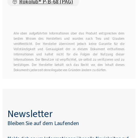
Rokolub® P-B-68 (PAG)
Alle oben aufgeführten Informationen über das Produkt entsprechen dem
besten Wissen des Herstellers und wurden nach Treu und Glauben
veröffentlicht. Der Hersteller übernimmt jedoch keine Garantie für die
Vollständigkeit und Genauigkeit der in diesem Dokument enthaltenen
Informationen und haftet nicht für die Folgen der Nutzung dieser
Informationen. Der Benutzer ist verpflichtet, sie selbst zu verifizieren und zu
bestätigen. Der Hersteller behält sich das Recht vor, den Inhalt dieses
Dokuments jederzeit ohne Angabe von Gründen ändern zu dürfen.
Newsletter
Bleiben Sie auf dem Laufenden