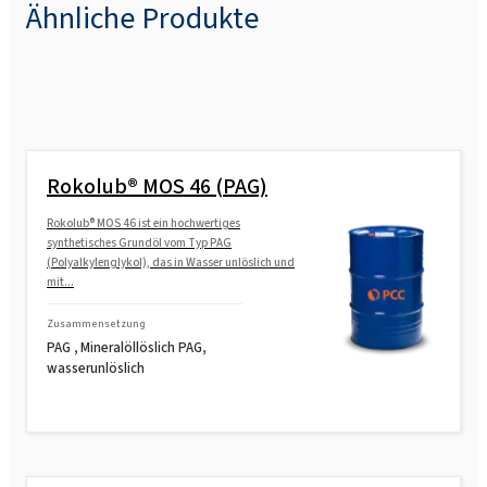
Ähnliche Produkte
Rokolub® MOS 46 (PAG)
Rokolub® MOS 46 ist ein hochwertiges
synthetisches Grundöl vom Typ PAG
(Polyalkylenglykol), das in Wasser unlöslich und
mit...
Zusammensetzung
PAG , Mineralöllöslich PAG,
wasserunlöslich