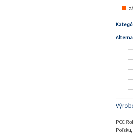
z
Kategó
Alterna
Výrob
PCC Rok
Poľsku,