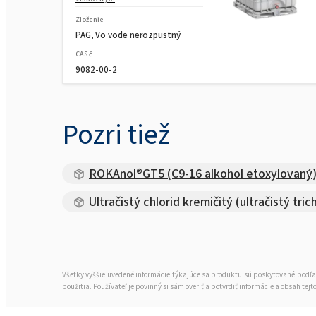
Zloženie
PAG, Vo vode nerozpustný
CAS č.
9082-00-2
Pozri tiež
ROKAnol®GT5 (C9-16 alkohol etoxylovaný
Ultračistý chlorid kremičitý (ultračistý trich
Všetky vyššie uvedené informácie týkajúce sa produktu sú poskytované podľa
použitia. Používateľ je povinný si sám overiť a potvrdiť informácie a obsah 