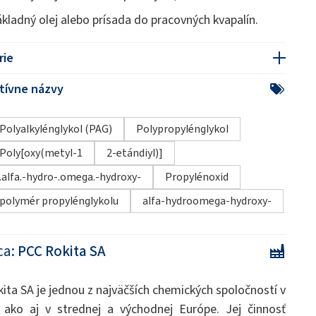
ákladný olej alebo prísada do pracovných kvapalín.
rie
tívne názvy
Polyalkylénglykol (PAG)
Polypropylénglykol
Poly[oxy(metyl-1
2-etándiyl)]
.alfa.-hydro-.omega.-hydroxy-
Propylénoxid
polymér propylénglykolu
alfa-hydroomega-hydroxy-
ca:
PCC Rokita SA
ita SA je jednou z najväčších chemických spoločností v
 ako aj v strednej a východnej Európe. Jej činnosť