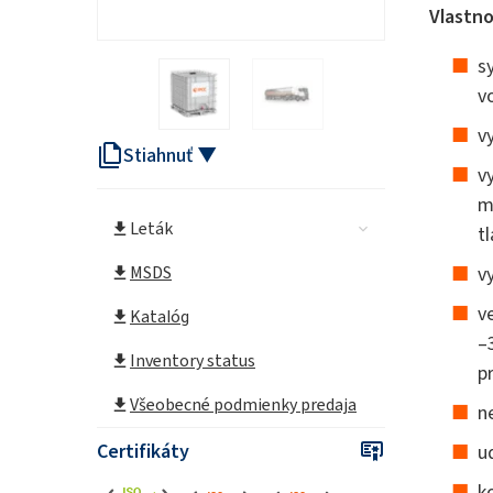
Vlastno
s
v
v
Stiahnuť ▼
v
m
Leták
t
MSDS
v
v
Katalóg
–
Inventory status
p
Všeobecné podmienky predaja
n
Certifikáty
u
k