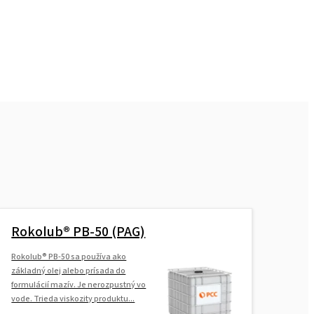
Rokolub® PB-50 (PAG)
Rokolub® PB-50 sa používa ako
základný olej alebo prísada do
formulácií mazív. Je nerozpustný vo
vode. Trieda viskozity produktu...