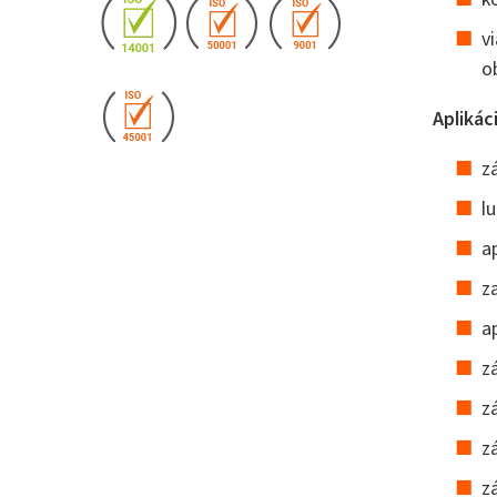
v
o
Aplikáci
z
l
a
z
a
z
z
z
z