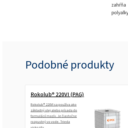
zahŕň
polyalk
Podobné produkty
Rokolub® 220VI (PAG)
Rokolub® 220VI sa používa ako
základný olej alebo prísada do
formulácií mazív. Je čiastočne
rozpustný vo vode. Trieda
viskozity...