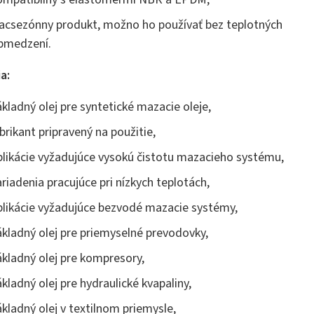
iacsezónny produkt, možno ho používať bez teplotných
bmedzení.
a:
ákladný olej pre syntetické mazacie oleje,
ubrikant pripravený na použitie,
plikácie vyžadujúce vysokú čistotu mazacieho systému,
ariadenia pracujúce pri nízkych teplotách,
plikácie vyžadujúce bezvodé mazacie systémy,
ákladný olej pre priemyselné prevodovky,
ákladný olej pre kompresory,
ákladný olej pre hydraulické kvapaliny,
ákladný olej v textilnom priemysle,