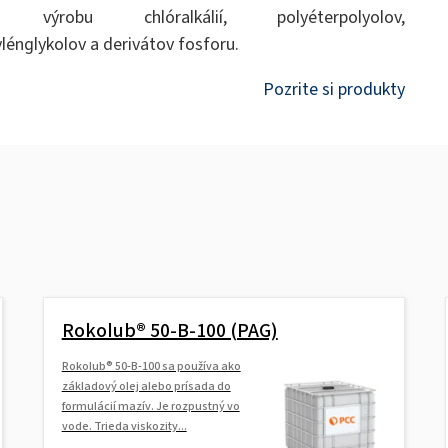
a výrobu chlóralkálií, polyéterpolyolov,
ylénglykolov a derivátov fosforu.
Pozrite si produkty
Rokolub® 50-B-100 (PAG)
Rokolub® 50-B-100 sa používa ako
základový olej alebo prísada do
formulácií mazív. Je rozpustný vo
vode. Trieda viskozity...