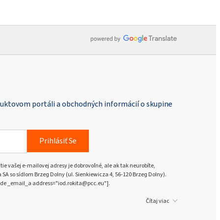
duktovom portáli a obchodných informácií o skupine
Prihlásiť Se
ie vašej e-mailovej adresy je dobrovoľné, ale ak tak neurobíte,
A so sídlom Brzeg Dolny (ul. Sienkiewicza 4, 56-120 Brzeg Dolny).
de _email_a address="iod.rokita@pcc.eu"].
Čítaj viac