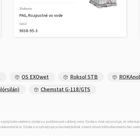
Zloženie
PAG, Rozpustné vo vode
CAS č.
9038-95-3
)
OS EXOwet
Roksol STB
ROKAnol
lórsilán)
Chemstat G-118/GTS
 najlepšieho vedomia výrobcu a publikované v dobrej viere. Výrobca však nezaručuje, že informá
tejto dokumentácie. Výrobca si vyhradzuje právo kedykoľvek zmeniť obsah tohto dokumentu bez uve