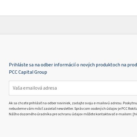
Prihláste sa na odber informácií o nových produktoch na pro
PCC Capital Group
Ak sa chcete prihlásiť na odber noviniek, zadajte svoju e-mailovú adresu. Poskytnut
nebudeme vám môcť zasielať newsletter. Správcom osobných údajov je PCC Rokita S
Nášho dozorného úradníka pre ochranu údajov môžete kontaktovať e-mailom: [hi