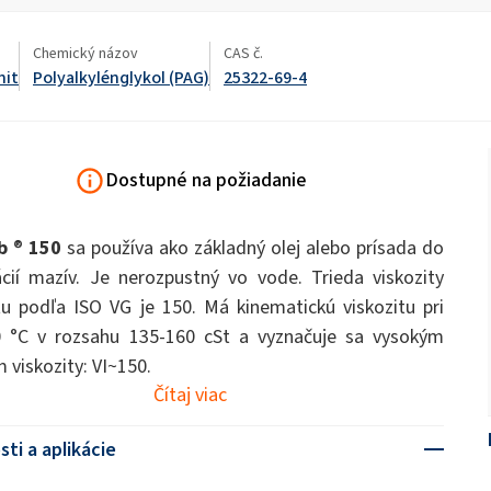
ukty
Rozptyľovacie hnojivá
ate 80)
POLIkol 4000 tabliet (PEG-90)
na okná
Toaletné tekutiny
Chemický názov
CAS č.
nit
Polyalkylénglykol (PAG)
25322-69-4
OCF (jednozložková pena)
PU izolačné systémy
Chlórnan sodný
Polymočoviny
Rebond penové lepidl
Starostlivosť o ústnu dutinu
olej PEG-40)
ROKAnol ID7 (Isodeceth-7)
Vločky hydroxidu sodného
ol, C12-15,
ROKAnol®LP3135 (Polyoxyalkylénglykoléter)
vaný)
Dostupné na požiadanie
Viacúčelové produkty
alty
Sendvičové panely
Sadrokartónové dosky a
PEG-11 ricínový olej
C9-11 PARETH-8
prísady do sadry
trichlórsilán
b
®
150
sa používa ako základný olej alebo prísada do
Univerzálne lepidlá
Prísady
Sorbitan Oleate
cií mazív. Je nerozpustný vo vode. Trieda viskozity
Univerzálne čistiace
Čistenie a starostlivos
prostriedky
drevo
u podľa ISO VG je 150. Má kinematickú viskozitu pri
PEG-12
0 °C v rozsahu 135-160 cSt a vyznačuje sa vysokým
Tepelné a akustické nástrekové
Vŕtanie a razenie tunel
gély
 viskozity: VI~150.
systémy
Čítaj viac
a
Čistiace prostriedky na ručné
Čistiace prostriedky p
umývanie riadu
kuchyne
sti a aplikácie