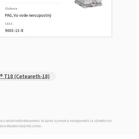
Zloženie
PAG, Vo vode nerozpustný
CAS č.
9003-13-8
® T18 (Ceteareth-18)
cie a obsah tohto dokumentu sú úplné a presné a nezodpovedá za výsledky ich
denia dôvodov takýchto zmien.