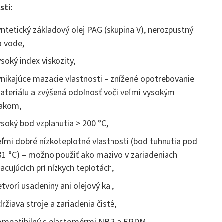
sti:
yntetický základový olej PAG (skupina V), nerozpustný
o vode,
ysoký index viskozity,
ynikajúce mazacie vlastnosti – znížené opotrebovanie
ateriálu a zvýšená odolnosť voči veľmi vysokým
lakom,
ysoký bod vzplanutia > 200 °C,
eľmi dobré nízkoteplotné vlastnosti (bod tuhnutia pod
31 °C) – možno použiť ako mazivo v zariadeniach
racujúcich pri nízkych teplotách,
etvorí usadeniny ani olejový kal,
držiava stroje a zariadenia čisté,
ompatibilný s elastomérmi NBR a EPDM,