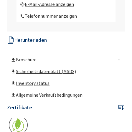
SULFOROKAnol®A325/1 (Ammonium
E-Mail-Adresse anzeigen
Laureth Sulfate)
Telefonnummer anzeigen
SULFOROKAnol®D232P (Ethoxylated
Sodium Decyl Sulfate)
Herunterladen
SULFOROKAnol® L170/1 MB (Sodium C12-
C14 Laureth Sulfate)
Broschüre
SULFOROKAnol® L225/1 MB (Sodium C12-
C14 Laureth Sulfate)
Sicherheitsdatenblatt (MSDS)
Inventory status
SULFOROKAnol® L227/1 MB (Sodium C12-
C14 Laureth Sulfate)
Allgemeine Verkaufsbedingungen
SULFOROKAnol® L270/1 MB (Sodium C12-
Zertifikate
C14 Laureth Sulfate)
SULFOROKAnol® L270/1A MB (Sodium C12-
C14 Laureth Sulfate)