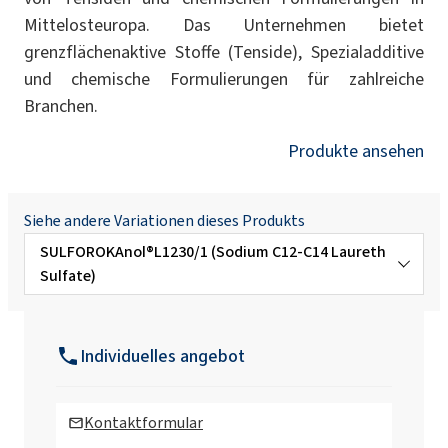
Mittelosteuropa. Das Unternehmen bietet
grenzflächenaktive Stoffe (Tenside), Spezialadditive
und chemische Formulierungen für zahlreiche
Branchen.
Produkte ansehen
Siehe andere Variationen dieses Produkts
SULFOROKAnol®L1230/1 (Sodium C12-C14 Laureth
Sulfate)
SULFOROKAnol® L725/1 (Sodium C12-C14
Laureth Sulfate)
Individuelles angebot
SULFOROKAnol® L390/1M (MIPA Laureth
Sulfate, Propylene Glycol)
Kontaktformular