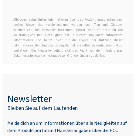
Alle oben aufgeführten Informationen über das Produkt entsprechen dem
besten Wissen des Herstellers und wurden nach Treu und Glauben
veröffentlicht. Der Hersteller übernimmt jedoch keine Garantie für die
Vollständigkeit und Genauigkeit der in diesem Dokument enthaltenen
Informationen und haftet nicht für die Folgen der Nutzung dieser
Informationen. Der Benutzer ist verpflichtet, sie selbst zu verifizieren und zu
bestätigen. Der Hersteller behält sich das Recht vor, den Inhalt dieses
Dokuments jederzeit ohne Angabe von Gründen ändern zu dürfen.
Newsletter
Bleiben Sie auf dem Laufenden
Melde dich an um Informationen über alle Neuigkeiten auf
dem Produktportal und Handelsangaben über die PCC