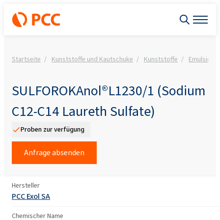
Startseite
Kunststoffe und Kautschuke
Kunststoffe
Emulsions
SULFOROKAnol®L1230/1 (Sodium
C12-C14 Laureth Sulfate)
Proben zur verfügung
Anfrage absenden
Hersteller
PCC Exol SA
Chemischer Name