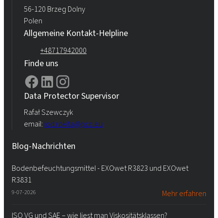
56-120 Brzeg Dolny
Polen
Allgemeine Kontakt-Helpline
+48717942000
Finde uns
Data Protector Supervisor
Rafał Szewczyk
email:
iod.rokita@pcc.eu
Blog-Nachrichten
Bodenbefeuchtungsmittel - EXOwet R3823 und EXOwet
R3831
9-07-2026
Mehr erfahren
ISO VG und SAE – wie liest man Viskositätsklassen?