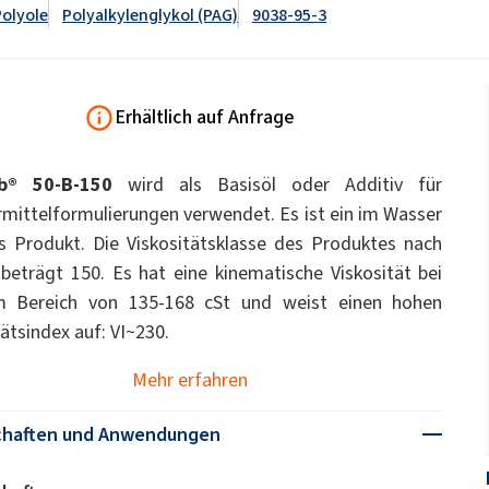
WC-Reiniger
Polyole
Polyalkylenglykol (PAG)
9038-95-3
pcc.eu/de/id/1393477/ekoprodur-
dukte
Streudünger
ate 80)
POLIkol 4000 PASTYLKI (PEG-90)
-system/
Natriumhypochlorit
OCF (Einkomponentenschaum)
PU-Isoliersysteme
Tierpflege
für
Klebstoffe zur
Komfort und Ergonom
Erhältlich auf Anfrage
Gebirgsverfestigung
astor Oil)
ROKAnol ID7 (Isodeceth-7)
Monochloressigsäure
ol, C12-15,
ROKAnol®LP3135 (Polyoxyalkylene glycol
Allzweckreiniger
ted)
ether)
ub® 50-B-150
wird als Basisöl oder Additiv für
PEG-11 Castor Oil
mittelformulierungen verwendet. Es ist ein im Wasser
ohol, ethoxylated)
ROKAnol®NL8 (C9-11 PARETH-8)
Sandwichplatten
Sonstige Anwendunge
Trichlorsilan
es Produkt. Die Viskositätsklasse des Produktes nach
Universalklebstoffe
han-Gele
Zusatzstoffe
Badezimmerreiniger
Sorbitan Oleate
Geschirrspülmittel für
beträgt 150. Es hat eine kinematische Viskosität bei
Spülmaschinen
m Bereich von 135-168 cSt und weist einen hohen
PEG-12
und Gelwaschmittel
tätsindex auf: VI~230.
me- und
Vorisolierte Rohre
chemische Anker
Mehr erfahren
ege
Küchenreiniger
Reiniger für harte Obe
chaften und Anwendungen