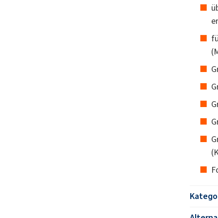
ü
er
f
(
G
G
G
G
G
(
F
Katego
Altern