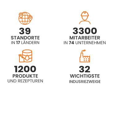
Rokolub® 50-B-460 (PAG)