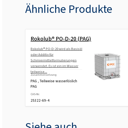
Ähnliche Produkte
Rokolub® PO-D-20 (PAG)
Rokolub® PO-D-20 wird als Basisöl
oder Additiv für
Schmiermittelformulierungen
verwendet. Es ist ein im Wasser
teilweise...
Zusammensetzung
PAG , Teilweise wasserlöslich
PAG
CAS-Nr.
25322-69-4
Siehe auch