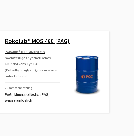
Rokolub® MOS 460 (PAG)
Rokolub® MOS 460 ist ein
hochwertiges synthetisches
Grundöl vom Typ PAG
(Polyalkylenglykol), das in Wasser
unlöslich und...
Zusammensetzung
PAG , Mineralöllöslich PAG,
wasserunlöslich