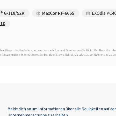
® G-118/52K
MaxCor RP-6655
EXOdis PC40
110
en Wissen des Herstellers und wurden nach Treu und Glauben veröffentlicht. Der Hersteller übe
Nutzung dieser Informationen. Der Benutzer ist verpflichtet, sie selbst zu verifizieren und zu be
Melde dich an um Informationen über alle Neuigkeiten auf d
Unternehmensgruppe zu erhalten.