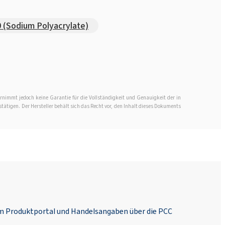
 (Sodium Polyacrylate)
rnimmt jedoch keine Garantie für die Vollständigkeit und Genauigkeit der in
stätigen. Der Hersteller behält sich das Recht vor, den Inhalt dieses Dokuments
em Produktportal und Handelsangaben über die PCC