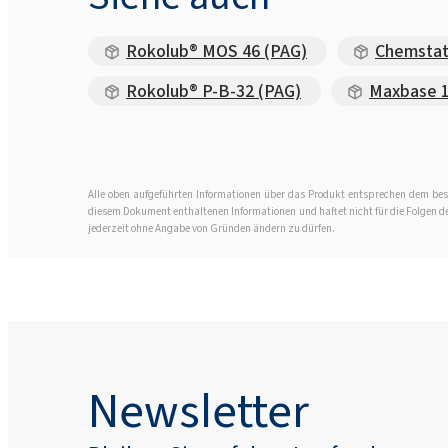
Rokolub® MOS 46 (PAG)
Chemstat
Rokolub® P-B-32 (PAG)
Maxbase 
Alle oben aufgeführten Informationen über das Produkt entsprechen dem best
diesem Dokument enthaltenen Informationen und haftet nicht für die Folgen der 
jederzeit ohne Angabe von Gründen ändern zu dürfen.
Newsletter