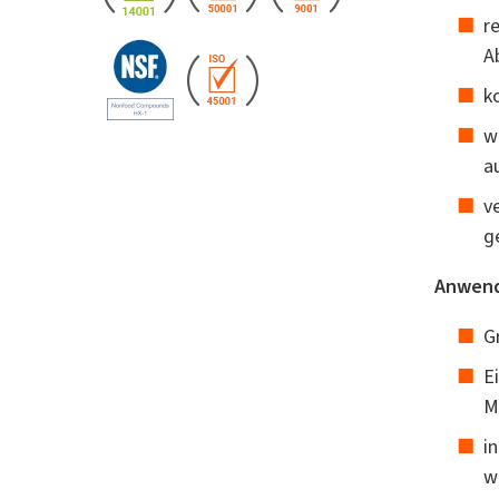
r
A
k
w
au
v
g
Anwend
G
E
M
i
w