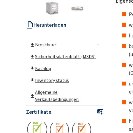
Eigensc
P
Herunterladen
w
h
Broschüre
b
(u
Sicherheitsdatenblatt (MSDS)
w
Katalog
(
Inventory status
u
e
Allgemeine
Verkaufsbedingungen
w
V
Zertifikate
h
s