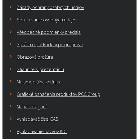
Zásady ochrany osobných údajov
Spracúvanie osobných údajov
Všeobecné podmienky predaja
Správa o poškodení pri preprave
Obrazová brožúra
Stiahnite si prezentáciu
Multimediálna knižnica
Grafické označenia produktov PCC Group
Mapa kategórií
Vyhľadávač čísel CAS
Vyhľadávanie názvov INCI