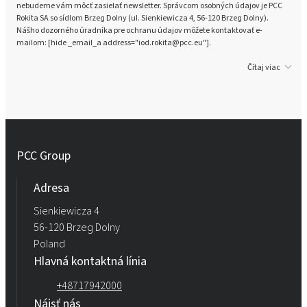
nebudeme vám môcť zasielať newsletter. Správcom osobných údajov je PCC
Rokita SA so sídlom Brzeg Dolny (ul. Sienkiewicza 4, 56-120 Brzeg Dolny).
Nášho dozorného úradníka pre ochranu údajov môžete kontaktovať e-
mailom: [hide _email_a address="iod.rokita@pcc.eu"].
Čítaj viac
PCC Group
Adresa
Sienkiewicza 4
56-120 Brzeg Dolny
Poland
Hlavná kontaktná línia
+48717942000
Nájsť nás