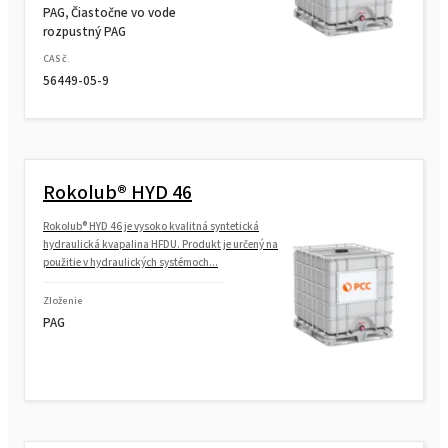
PAG, Čiastočne vo vode
rozpustný PAG
CAS č.
56449-05-9
Rokolub® HYD 46
Rokolub® HYD 46 je vysoko kvalitná syntetická
hydraulická kvapalina HFDU. Produkt je určený na
použitie v hydraulických systémoch...
Zloženie
PAG