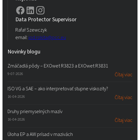
Data Protector Supervisor
Rafał Szewczyk
email:
iod.rokita@pcc.eu
Novinky blogu
Zmáčadlá pôdy – EXOwet R3823 a EXOwet R3831
9-07-2026
Čítaj viac
ISO VG a SAE – ako interpretovať stupne viskozity?
16-04-2026
Čítaj viac
Druhy priemyselných mazív
16-04-2026
Čítaj viac
Úloha EP a AW prísad v mazivách