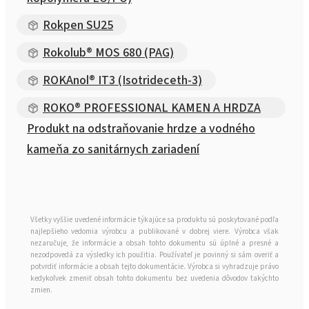
Rokpen SU25
Rokolub® MOS 680 (PAG)
ROKAnol® IT3 (Isotrideceth-3)
ROKO® PROFESSIONAL KAMEN A HRDZA
Produkt na odstraňovanie hrdze a vodného
kameňa zo sanitárnych zariadení
Všetky vyššie uvedené informácie týkajúce sa produktu sú poskytované podľa
najlepšieho vedomia výrobcu a publikované v dobrej viere. Výrobca však
nezaručuje, že informácie a obsah tohto dokumentu sú úplné a presné a
nezodpovedá za výsledky ich použitia. Používateľ je povinný si sám overiť a
potvrdiť informácie a obsah tejto dokumentácie. Výrobca si vyhradzuje právo
kedykoľvek zmeniť obsah tohto dokumentu bez uvedenia dôvodov takýchto
zmien.