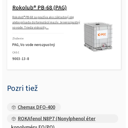
Rokolub® PB-68 (PAG)
Rokolub® PB-68 sa používa ako základový olej
alebo prísada do formulácií mazív. Je nerozpustný
vo vode. Trieda viskozity...
Zloženie
PAG, Vo vode nerozpustný
CAS č.
9003-13-8
Pozri tiež
Chemax DFO-400
ROKAfenol N8P7 (Nonylphenol éter
kopolyméru EO/PO)