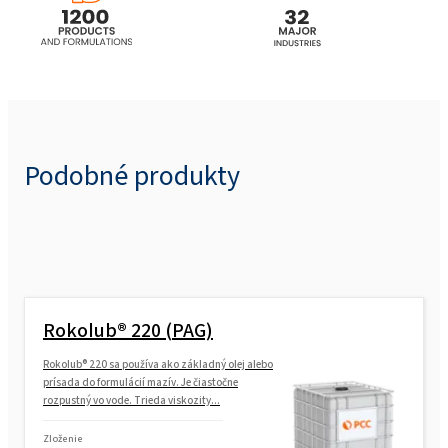
Podobné produkty
Rokolub® 220 (PAG)
Rokolub® 220 sa používa ako základný olej alebo
prísada do formulácií mazív. Je čiastočne
rozpustný vo vode. Trieda viskozity...
Zloženie