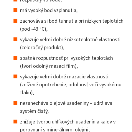
má vysoký bod vzplanutia,
zachováva si bod tuhnutia pri nízkych teplotách
(pod -43 °C),
vykazuje veľmi dobré nízkoteplotné vlastnosti
(celoročný produkt),
spätná rozpustnosť pri vysokých teplotách
(tvorí odolný mazací film),
vykazuje veľmi dobré mazacie vlastnosti
(znížené opotrebenie, odolnosť voči vysokému
tlaku),
nezanecháva olejové usadeniny – udržiava
systém čistý,
znižuje tvorbu uhlíkových usadenín a kalov v
porovnaní s minerálnymi olejmi,