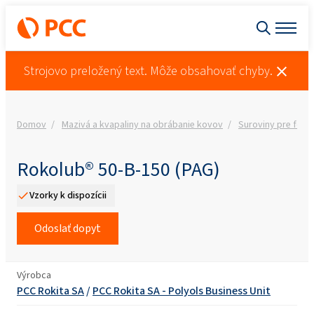
Strojovo preložený text. Môže obsahovať chyby.
Domov
Mazivá a kvapaliny na obrábanie kovov
Suroviny pre form
Rokolub® 50-B-150 (PAG)
Vzorky k dispozícii
Odoslať dopyt
Výrobca
PCC Rokita SA
/
PCC Rokita SA - Polyols Business Unit