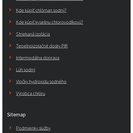
Kde kúpiť chlórnan sodný?
Kde kúpiť kyselinu chlorovodíkovú?
Striekaná izolácia
Tepelnoizolačné dosky PIR
Intermodálna doprava
Lúh sodný
Vločky hydroxidu sodného
Výrobca chlóru
Sitemap
Podmienky služby