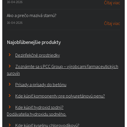
16-04-2026
Čítaj viac
Ako a prečo mazivá starnú?
16-04-2026
Čítaj viac
Najobľúbenejšie produkty
Dezinfekčné prostriedky
Zoznámte sa s PCC Group – výrobcami farmaceutických
surovín
Prísady a prísady do betónu
Kde kúpiť komponenty pre polyuretánovú penu?
Kde kúpiť hydroxid sodný?
Dodávatelia hydroxidu sodného.
Kde kúpiť kyselinu chlorovodíkovú?