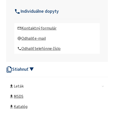
Rokolub® 50-B-100 (PAG)
Individuálne dopyty
Rokolub® 50-B-32 (PAG)
Kontaktný formulár
Rokolub® 50-B-330 (PAG)
Odhaliť e-mail
Odhaliť telefónne číslo
Rokolub® 50-B-46 (PAG)
Stiahnuť ▼
Rokolub® 50-B-460 (PAG)
Leták
MSDS
Katalóg