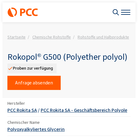
Startseite
Chemische Rohstoffe
Rohstoffe und Halbprodukte
R
Rokopol® G500 (Polyether polyol)
Proben zur verfügung
Anfrage absenden
Hersteller
PCC Rokita SA
/
PCC Rokita SA - Geschäftsbereich Polyole
Chemischer Name
Polyoxyalkyliertes Glycerin