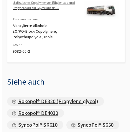
statistisches Copolymer von Ethylenoxid und
Propylenoxid auf Glycerinbasis....
Rokopol® M5000 (Polyether polyol)
Zusammensetzung
Alkoxylierte Alkohole,
Rokopol® M5020 (Polyether polyol)
EO/PO-Block-Copolymere,
Polyetherpolyole, Triole
CAS-Nr.
Rokopol® M6000 (Polyether polyol)
9082-00-2
Rokopol® M6010 (Polyether polyol)
Siehe auch
Rokopol® MH2000 (Polyether polyol)
Rokopol® DE320 (Propylene glycol)
Rokopol® MH2012 (Polyether polyol)
Rokopol® DE4030
SyncoPol® SR610
SyncoPol® S650
Rokopol® MS5215