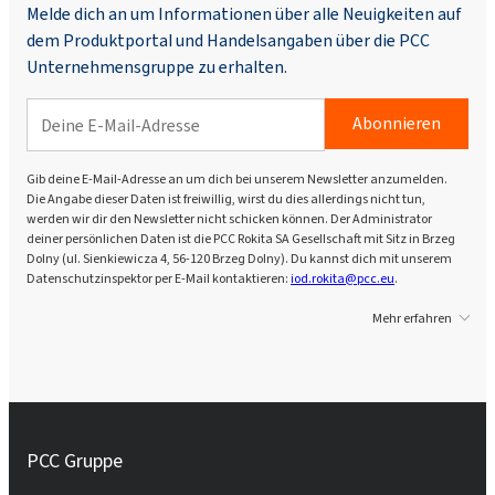
Melde dich an um Informationen über alle Neuigkeiten auf
dem Produktportal und Handelsangaben über die PCC
Unternehmensgruppe zu erhalten.
Rokopol® RF2000 (Polyether polyol)
Abonnieren
Rokopol® RF551 (Polyether polyol)
Gib deine E-Mail-Adresse an um dich bei unserem Newsletter anzumelden.
Die Angabe dieser Daten ist freiwillig, wirst du dies allerdings nicht tun,
Rokopol® V700 (Polyether polyol)
werden wir dir den Newsletter nicht schicken können. Der Administrator
deiner persönlichen Daten ist die PCC Rokita SA Gesellschaft mit Sitz in Brzeg
Dolny (ul. Sienkiewicza 4, 56-120 Brzeg Dolny). Du kannst dich mit unserem
Datenschutzinspektor per E-Mail kontaktieren:
iod.rokita@pcc.eu
.
Rokopol® iCan 2432
Mehr erfahren
Rokopol® iCan 2770
Rokopol® iCan 4100
PCC Gruppe