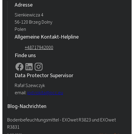
Rokopol® vTec 770 (Polyether polyol)
Adresse
Sienkiewicza 4
56-120 Brzeg Dolny
Rokopol® vTec 8860 (Polyether polyol)
Polen
Allgemeine Kontakt-Helpline
Rokopol® vTec 8888 (Polyether polyol)
+48717942000
Finde uns
Data Protector Supervisor
Rafał Szewczyk
email:
iod.rokita@pcc.eu
Blog-Nachrichten
Bodenbefeuchtungsmittel - EXOwet R3823 und EXOwet
R3831