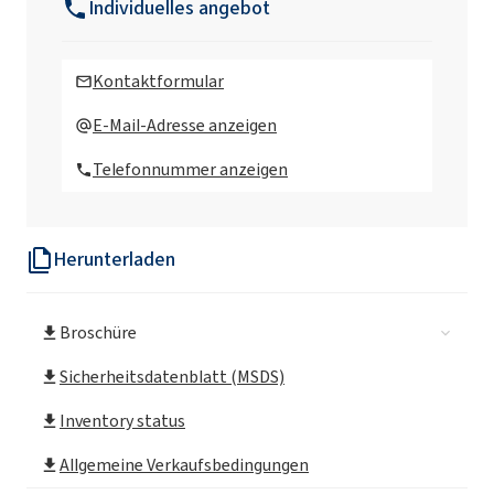
Individuelles angebot
Rokopol Anti Virus Desinfektionsmittel
Kontaktformular
Rokopol® T (Polyether polyol)
E-Mail-Adresse anzeigen
Telefonnummer anzeigen
Rokopol® iPol H
Herunterladen
Rokopol® D1002 (Propylene glycol)
Broschüre
Rokopol® D2002 (Polyether polyol)
Sicherheitsdatenblatt (MSDS)
Rokopol® D450 (Polyether polyol)
Inventory status
Allgemeine Verkaufsbedingungen
Rokopol® DE2020