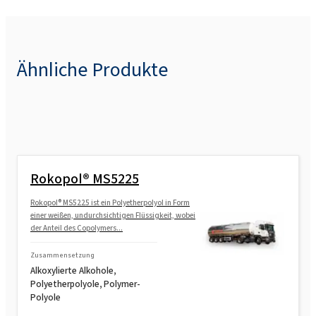
Rokopol® FS3615
Rokopol® FS3625
Ähnliche Produkte
Rokopol® FS3640
Rokopol® FS3645 (Polyether polyol)
Rokopol® MS5225
Rokopol® G1000 (Polyether polyol)
Rokopol® MS5225 ist ein Polyetherpolyol in Form
einer weißen, undurchsichtigen Flüssigkeit, wobei
der Anteil des Copolymers...
Rokopol® G441 (Polyether polyol)
Zusammensetzung
Alkoxylierte Alkohole,
Rokopol® G700 (Polyether polyol)
Polyetherpolyole, Polymer-
Polyole