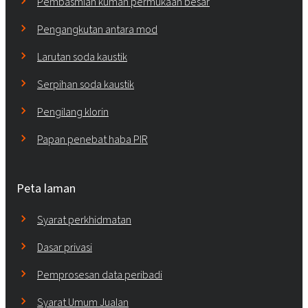
Pembasmian kuman permukaan besar
Pengangkutan antara mod
Larutan soda kaustik
Serpihan soda kaustik
Pengilang klorin
Papan penebat haba PIR
Peta laman
Syarat perkhidmatan
Dasar privasi
Pemprosesan data peribadi
Syarat Umum Jualan