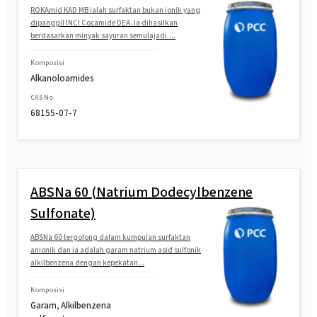
ROKAmid KAD MB ialah surfaktan bukan ionik yang
dipanggil INCI Cocamide DEA. Ia dihasilkan
berdasarkan minyak sayuran semulajadi....
Komposisi
Alkanoloamides
CAS No.
68155-07-7
ABSNa 60 (Natrium Dodecylbenzene
Sulfonate)
ABSNa 60 tergolong dalam kumpulan surfaktan
anionik dan ia adalah garam natrium asid sulfonik
alkilbenzena dengan kepekatan...
Komposisi
Garam, Alkilbenzena