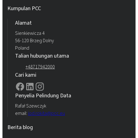
Kumpulan PCC
Alamat
Sienkiewicza 4
56-120 Brzeg Dolny
Poland
Talian hubungan utama
+48717942000
Cari kami
Penyelia Pelindung Data
Rafał Szewczyk
email:
iod.rokita@pcc.eu
Berita blog