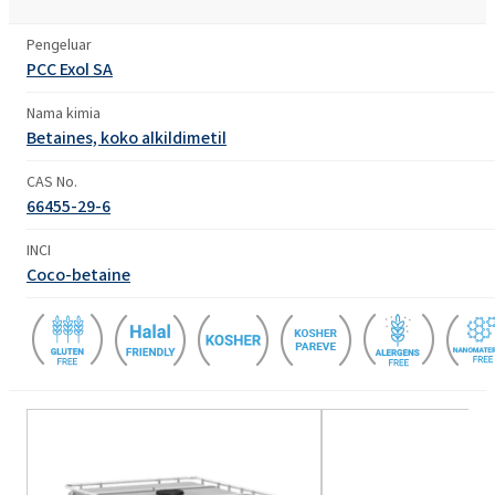
Pengeluar
PCC Exol SA
Nama kimia
Betaines, koko alkildimetil
CAS No.
66455-29-6
INCI
Coco-betaine