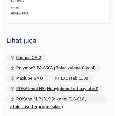
sulfonat
CAS No.
68411-30-3
Lihat juga
Chemal OA-2
Polymax® PA-660A (Polyalkylene Glycol)
Maxlube SMO
EXOstab C100
ROKAfenol N5 (Nonylphenol ethoxylated)
ROKAnol®LP1319 (alkohol C16-C18,
etoksilasi, terpropoksilasi)