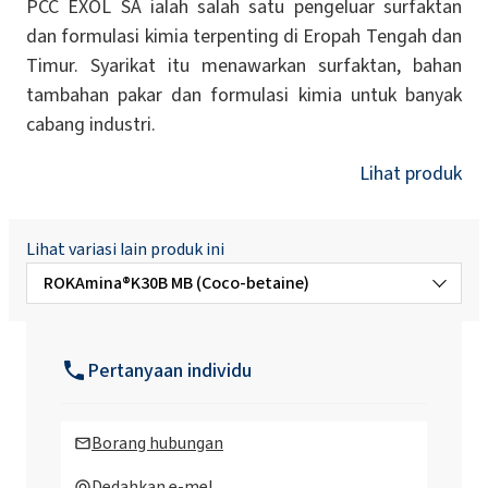
PCC EXOL SA ialah salah satu pengeluar surfaktan
dan formulasi kimia terpenting di Eropah Tengah dan
Timur. Syarikat itu menawarkan surfaktan, bahan
tambahan pakar dan formulasi kimia untuk banyak
cabang industri.
Lihat produk
Lihat variasi lain produk ini
ROKAmina®K30B MB (Coco-betaine)
BioROKAMINA K30B (Coco-betaine)
Pertanyaan individu
BioROKAMINA K30B MB (Coco-betaine)
Borang hubungan
BioROKAMINA K40HC (Cocamidopropyl
Dedahkan e-mel