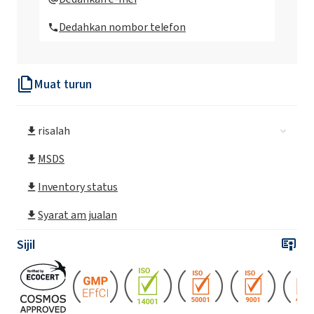
Betaine)
Dedahkan nombor telefon
BioROKAMINA K40HC MB (Cocamidopropyl
Betaine)
Muat turun
ROKAmina®K30 (Cocamidopropyl Betaine)
risalah
ROKAmina®K30 MB (Cocamidopropyl
Betaine)
MSDS
Inventory status
ROKAmina®K30B (Coco-betaine)
Syarat am jualan
ROKAmina®K30K (Cocamidopropyl Betaine)
Sijil
ROKAmina®K40 (Cocamidopropyl Betaine)