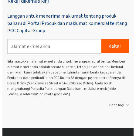
Kekal dikemas kini
Langgan untuk menerima maklumat tentang produk
baharu di Portal Produk dan maklumat komersial tentang
PCC Capital Group
daftar
Sila masukkan alamat e-mel anda untuk melanggan surat berita. Memberi
alamat e-mel anda adalah secara sukarela, tetapi jika anda tidak berbuat
demikian, kami tidak akan dapat menghantar surat berita kepada anda.
Pentadbir data peribadi ialah PCC Rokita SA dengan pejabat berdaftarnya di
Brzeg Dolny (Sienkiewicza Street 4, 56-120 Brzeg Dolny). Anda boleh
menghubungi Penyelia Perlindungan Data kami melalui e-mel: [hide
_email_a address="iod.rokita@pcc.eu"].
Baca lagi