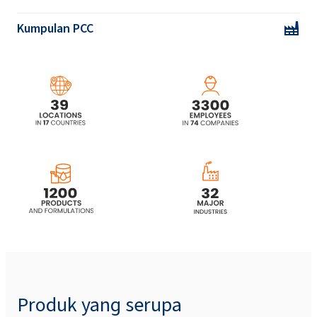
ROKAmina®K40HC (Cocamidopropyl
Betaine)
Kumpulan PCC
ROKAmina®K40HC MB (Cocamidopropyl
Betaine)
ROKAmina®L30B (Lauryl betaine)
ROKAmina®L30B MB (Lauryl betaine)
ROKAmina®K40 MB (Cocamidopropyl
Betaine)
ROKAmina®K45HC (Cocamidopropyl
Betaine)
Produk yang serupa