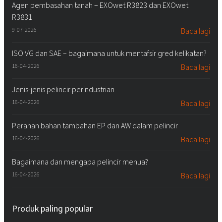
Agen pembasahan tanah – EXOwet R3823 dan EXOwet
R3831
9-07-2026
Baca lagi
ISO VG dan SAE – bagaimana untuk mentafsir gred kelikatan?
16-04-2026
Baca lagi
Jenis-jenis pelincir perindustrian
16-04-2026
Baca lagi
Peranan bahan tambahan EP dan AW dalam pelincir
16-04-2026
Baca lagi
Bagaimana dan mengapa pelincir menua?
16-04-2026
Baca lagi
Produk paling popular