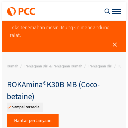
Teks terjemahan mesin. Mungkin mengandungi
ralat.
Rumah
Penjagaan Diri & Penjagaan Rumah
Penjagaan diri
Kosm
ROKAmina®K30B MB (Coco-
betaine)
Sampel tersedia
Hantar pertanyaan