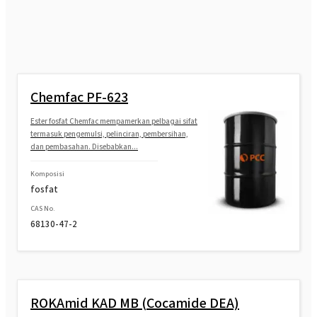
Chemfac PF-623
Ester fosfat Chemfac mempamerkan pelbagai sifat
termasuk pengemulsi, pelinciran, pembersihan,
dan pembasahan. Disebabkan...
Komposisi
fosfat
CAS No.
68130-47-2
ROKAmid KAD MB (Cocamide DEA)