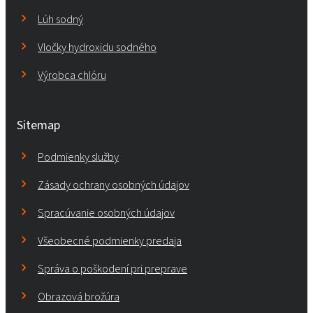
Lúh sodný
Vločky hydroxidu sodného
Výrobca chlóru
Sitemap
Podmienky služby
Zásady ochrany osobných údajov
Spracúvanie osobných údajov
Všeobecné podmienky predaja
Správa o poškodení pri preprave
Obrazová brožúra