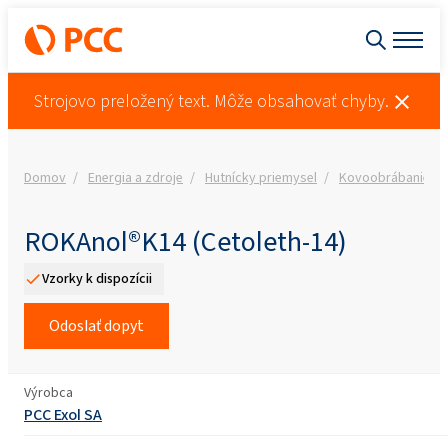
Strojovo preložený text. Môže obsahovať chyby.
Domov
Energia a zdroje
Hutnícky priemysel
Kovoobrábanie
ROKAnol®K14 (Cetoleth-14)
Vzorky k dispozícii
Odoslať dopyt
Výrobca
PCC Exol SA