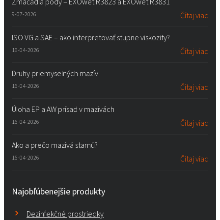
Zmáčadlá pôdy – EXOwet R3823 a EXOwet R3831
9-07-2026
Čítaj viac
ISO VG a SAE – ako interpretovať stupne viskozity?
16-04-2026
Čítaj viac
Druhy priemyselných mazív
16-04-2026
Čítaj viac
Úloha EP a AW prísad v mazivách
16-04-2026
Čítaj viac
Ako a prečo mazivá starnú?
16-04-2026
Čítaj viac
Najobľúbenejšie produkty
Dezinfekčné prostriedky