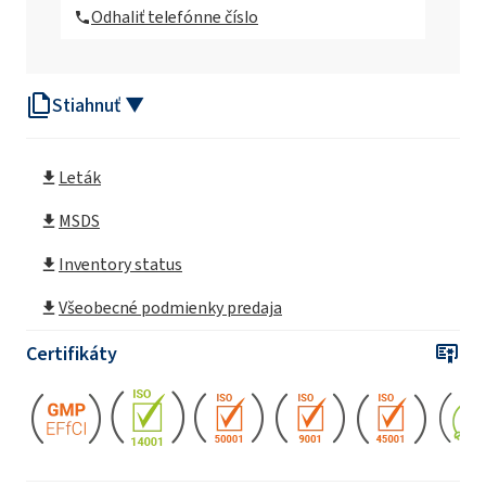
Odhaliť telefónne číslo
ROKAnol®K5 (Cetoleth-5)
Stiahnuť ▼
ROKAnol®K7 (Cetoleth-7)
Leták
MSDS
Inventory status
Všeobecné podmienky predaja
Certifikáty