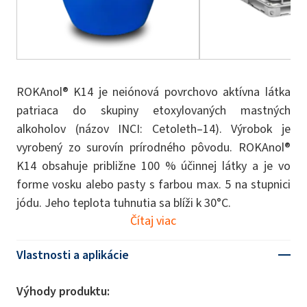
ROKAnol® K14 je neiónová povrchovo aktívna látka
patriaca do skupiny etoxylovaných mastných
alkoholov (názov INCI: Cetoleth–14). Výrobok je
vyrobený zo surovín prírodného pôvodu. ROKAnol®
K14 obsahuje približne 100 % účinnej látky a je vo
forme vosku alebo pasty s farbou max. 5 na stupnici
jódu. Jeho teplota tuhnutia sa blíži k 30°C.
Čítaj viac
Vlastnosti a aplikácie
Výhody produktu: