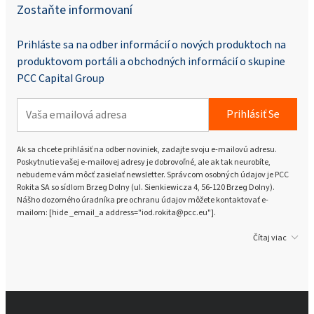
Zostaňte informovaní
Prihláste sa na odber informácií o nových produktoch na
produktovom portáli a obchodných informácií o skupine
PCC Capital Group
Prihlásiť Se
Ak sa chcete prihlásiť na odber noviniek, zadajte svoju e-mailovú adresu.
Poskytnutie vašej e-mailovej adresy je dobrovoľné, ale ak tak neurobíte,
nebudeme vám môcť zasielať newsletter. Správcom osobných údajov je PCC
Rokita SA so sídlom Brzeg Dolny (ul. Sienkiewicza 4, 56-120 Brzeg Dolny).
Nášho dozorného úradníka pre ochranu údajov môžete kontaktovať e-
mailom: [hide _email_a address="iod.rokita@pcc.eu"].
Čítaj viac