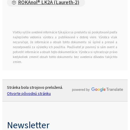
ROKAnol® LK2A (Laureth-2)
Všetky vyššie uvedené informácie týkajúce sa produktu sú poskytované podľa
najlepšieho vedomia výrobcu a publikované v dobrej viere. Výrobca však
nezaručuje, že informácie a obsah tohto dokumentu sú úplné a presné a
nezodpovedá za výsledky ich použitia. Používateľ je povinný si sám overiť a
potvrdiť informácie a obsah tejto dokumentácie. Výrobca si vyhradzuje právo
kedykoľvek zmeniť obsah tohto dokumentu bez uvedenia dôvodov takýchto
zmien.
Stránka bola strojovo preložená.
Otvorte pôvodnú stránku
Newsletter