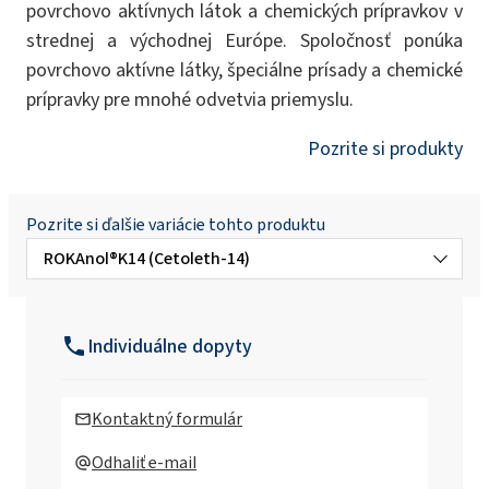
povrchovo aktívnych látok a chemických prípravkov v
strednej a východnej Európe. Spoločnosť ponúka
povrchovo aktívne látky, špeciálne prísady a chemické
prípravky pre mnohé odvetvia priemyslu.
Pozrite si produkty
Pozrite si ďalšie variácie tohto produktu
ROKAnol®K14 (Cetoleth-14)
ROKAnol®K18 (Cetoleth-18)
Individuálne dopyty
ROKAnol®K21 (Cetoleth-21)
Kontaktný formulár
ROKAnol®K3 (Cetoleth-3)
Odhaliť e-mail