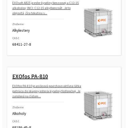
EXOsoft AB25 je ester kyseliny benzoovej a C12-15
alkoholov; INCI: C12-15 alkylbenzoát . Je to
olejovitá, číra tekutina s...
Zloženie
Alkylestery
CAS č.
68411-27-8
EXOfos PA-810
EXOfos PA-810 je aniónová povrchovo aktívna látka
patriaca do skupiny esterov kyseliny fosforečnej. Je
založená na čistom...
Zloženie
Alkoholy
CAS č.
68186-45-8