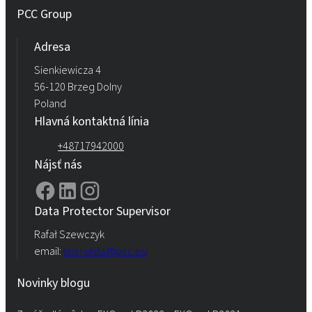
PCC Group
Adresa
Sienkiewicza 4
56-120 Brzeg Dolny
Poland
Hlavná kontaktná línia
+48717942000
Nájsť nás
Data Protector Supervisor
Rafał Szewczyk
email:
iod.rokita@pcc.eu
Novinky blogu