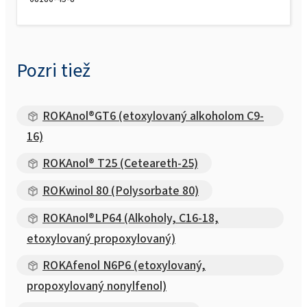
Pozri tiež
ROKAnol®GT6 (etoxylovaný alkoholom C9-
16)
ROKAnol® T25 (Ceteareth-25)
ROKwinol 80 (Polysorbate 80)
ROKAnol®LP64 (Alkoholy, C16-18,
etoxylovaný propoxylovaný)
ROKAfenol N6P6 (etoxylovaný,
propoxylovaný nonylfenol)