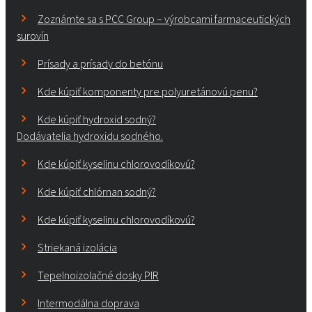
Zoznámte sa s PCC Group – výrobcami farmaceutických
surovín
Prísady a prísady do betónu
Kde kúpiť komponenty pre polyuretánovú penu?
Kde kúpiť hydroxid sodný?
Dodávatelia hydroxidu sodného.
Kde kúpiť kyselinu chlorovodíkovú?
Kde kúpiť chlórnan sodný?
Kde kúpiť kyselinu chlorovodíkovú?
Striekaná izolácia
Tepelnoizolačné dosky PIR
Intermodálna doprava