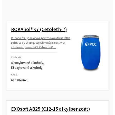
ROKAnol®K7 (Cetoleth-7)
ROKAnol® K7 je neiónová povrchovo aktívna látka
patriaca do skupiny etoxylovaných mastných
alkoholov (názov INCI: Cetoleth–7)....
Zloženie
Alkoxylované alkoholy,
Etoxylované alkoholy
CAS č.
68920-66-1
EXOsoft AB25 (C12-15 alkylbenzoát)