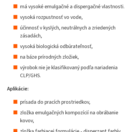
má vysoké emulgačné a dispergačné vlastnosti.
vysoká rozpustnosť vo vode,
účinnosť v kyslých, neutrálnych a zriedených
zásadách,
vysoká biologická odbúrateľnosť,
na báze prírodných zložiek,
výrobok nie je klasifikovaný podľa nariadenia
CLP/GHS.
Aplikácie:
prísada do pracích prostriedkov,
zložka emulgačných kompozícií na obrábanie
kovov,
zložka farbiacej formulácie - disperzant farbív,