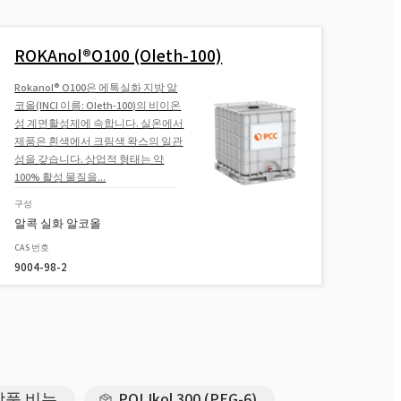
ROKAnol®O100 (Oleth-100)
Rokanol® O100은 에톡실화 지방 알
코올(INCI 이름: Oleth-100)의 비이온
성 계면활성제에 속합니다. 실온에서
제품은 흰색에서 크림색 왁스의 일관
성을 갖습니다. 상업적 형태는 약
100% 활성 물질을...
구성
알콕 실화 알코올
CAS 번호
9004-98-2
화장품 비누
POLIkol 300 (PEG-6)