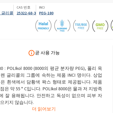
변기 액
CAS 번호
INCI
엽면비료
렌 글리콜
25322-68-3
PEG-180
석고 보드 및 석고 첨가제
스프레이 폼 단열재
차아염소산나트륨
암반 보강용 접착제
전자공학 및 기술 응용
헤어 케어
0 캐스터 오일)
ROKAnol ID7(Isodeceth-7)
가성소다 플레이크
코올, C12-15, 에톡실화
ROKAnol®LP3135(폴리옥시알킬렌 글리콜
다목적 제품
에테르)
시스템
전선 및 케이블 절연
절연 보드
PEG-11 피마자유
C9-11 파레스-8
첨가제
폴리우레탄 겔의 원료
트리클로로실란
곧 사용 가능
단단한 표면 세척제
목재 세척 및 관리
소르비탄 Oleate
80 : POLIkol 8000 (8000의 평균 분자량 PEG), 폴리 옥
PEG-12
렌 글리콜의 그룹에 속하는 제품 INCI 명이다. 상업
파이프 커버
화학 앵커
품은 흰색에서 담황색 왁스 형태로 제공됩니다. 제품
은 약 55 ° C입니다. POLIkol 8000은 물과 저 지방족
식기 세척기 세제
욕실 세정제
에 잘 용해됩니다. 안전하고 독성이 없으며 피부 자
일으키지 않습니다.
더 읽어보기