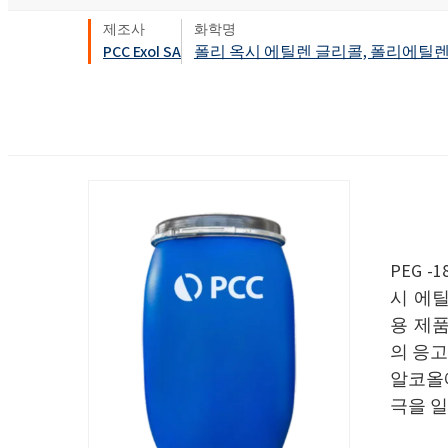
욕실 클리너
창문 클리너
Ekoprodur® S11E-MAX
화학 시약
생체자극제
에너지 및 자원
제조사
화학명
클로랄칼리
PCC Exol SA
폴리 옥시 에틸렌 글리콜, 폴리에틸
윤활제 및 금속 가공 유체
샌드위치 패널
염소
실란트
향수
음식 산업
ROKAcet R40(PEG-4
가성소다
전자 및 전기 산업
ROKAnol®LP3943 (알
섬유 유연제 및 농축액
프로폭실화)
클로로실란
접착제 및 실란트
열 및 음향 스프레이 
PEG-26 피마자유
ROKAnol®NL6
폴리우레아
사염화 규소
제약
다목적 세정제
Polysorbate 20
청소 및 세탁
PEG -1
코팅 및 잉크
PEG-4
시 에틸
파이프 내 단열재
액체 및 젤 세척
펄프 및 제지
용 제
의 응고점
손 설거지 세제
플라스틱 및 고무
알코올
화재 예방
극을 