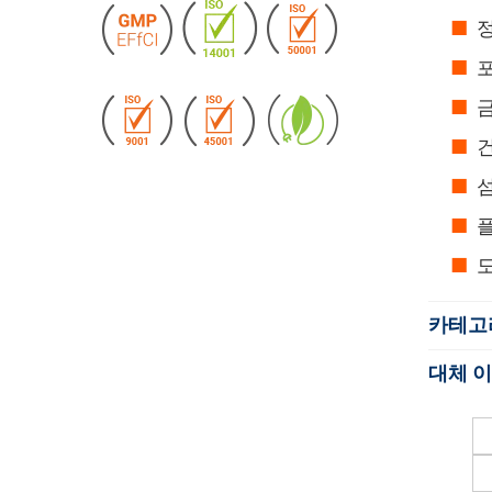
정
포
금
건
섬
도
카테고
대체 