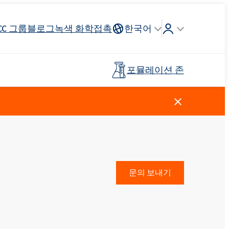
CC 그룹
블로그
녹색 화학
접촉
한국어
포뮬레이션 존
Crossin® 하드 40
리튬 이온
인조가죽
건축 도자기
조종석, 헤드 라이닝, 스티어링
연료 산업
목재 접착제
프리폴리머
휠
스킨 케어
주방 세제
양이온 성 계면 활성제
클로로실란
살포 비료
페인트 및 코팅
플라스틱
문의 보내기
탈지제
Ekoprodur®S0330
EXOdis PC800 - 범용 분산 및 습윤제
Rostabil TTDP-V(특수 공정 안정제)
제 및 프
사전 절연 파이프
스포츠 및 레크리에이션 표면
Ekoprodur®S10-HP
용 접착제
친밀한 위생
Roflex T70L(가소제 및 난연제)