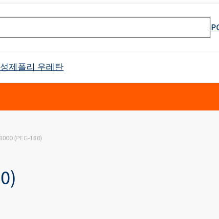
P
활성제
폴리 우레탄
셀 스프레이 폼
Crossin® 하드 36
8000 (PEG-180)
원료
매트리스 및 쿠션
PU 단열 시스템
냉장 트럭
태닝 산업
물 및 폐수 처리
바로 사용 가능한 제품
식품 산업 설치용 청소 제품
전자 산업
고무 과립 접착제
API 생산을위한 원료
소방제 원료
목재 모방
건설 용 접착제
음향 절연
야금 산업
첨가제 패키지
식품 포장용 첨가제
하위 범주를 포함한 
리본드 폼 접착제
제약용 용매
오일 얼룩 제거
Crossin® 애틱 소프트
Poliurethane 시스템
난연제
배터리 및 축전지
남성 케어
바디 클렌징 화장품
제
가구 청소 및 관리 제품
양쪽 성 계면 활성제
클로랄칼리
보조제
차량 청소 및 관리
인쇄
포장
표백제
0)
Ekoprodur®S0310/E
 번호 검색 엔진
 프리 인계 난연제
 에톡실화)
SULFOROKAnol® L430/1 - 음이온 유화제
Roflex T45(가소제 및 난연제)
드릴링 및 터널링
범용 접착제
목재 산업
샌드위치 패널용 접착
Ekoprodur®S0541
이
차체 패널, 범퍼, 미러 하우징
필터
라이머
애완동물 관리
얼굴 관리
ate 80)
POLIkol 4000정(PEG-90)