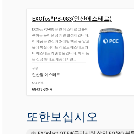
EXOfos®PB-083(인산에스테르)
EXOfos PB-083은 인 에스테르 그룹에
속하는 음이온 성 계면 활성제입니다.
이 제품은 인산과 2- 에틸 헥산 올 알코
올에 톡실 레이트의 모노 에스테르와
디 에스테르의 혼합물입니다. 이 제품
은 산성 형태로 제공되지만...
구성
인산염 에스테르
CAS 번호
68439-39-4
또한보십시오
EXOplast OTE4(글리세린 상의 EO/PO 