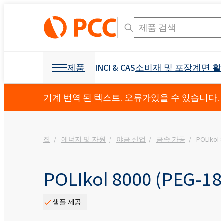
제품
INCI & CAS
소비재 및 포장
계면 
화학 원료
화학 원료
소비재 및 포장
계면 활성제
폴리 우레탄
기계 번역 된 텍스트. 오류가있을 수 있습니다.
개인 관리 및 홈 케어
Crossin® 450 오픈 
가구 산업
집
에너지 및 자원
야금 산업
금속 가공
POLIkol 
덮개를 씌운 가구
OCF (일 액형 폼)
기타 응용
섬유 산업
광업 및 드릴링
제형용 원료
소독 제품
냉동 산업 및 가전
접착제 생산을 위한 
발포제
부형제
건축 및 건설
Crossin® 하드 50
폴리 에스테르 폴리올
폴리 에테르 폴리올
구강 관리
액체 비누
비이 온성 계면 활성제
직물 얼룩 제거제
음이온 성 계면 활성
원료 및 중간체
식물 보호 제품
I & I 청소
분산액 및 수지
덧신
교통
건강 보조 식품
소포제
POLIkol 8000 (PEG-18
농약
Ekoprodur® 1331B2
INCI 이름 검색 엔진
CAS
Roflam B7 - 할로겐
EXOstat 187(지방산,
섬유 및 가죽
기타 응용
전력 산업
방수
샘플 제공
Ekoprodur®S0331FL
좌석, 머리 받침, 팔걸
아기 케어
ROKwinol 80 (Polysorb
스프레이 단열재