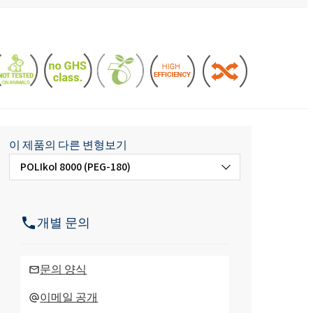
주방용 액체 및 로션
아스팔트 첨가제
염산
 분야
편안함과 인체공학
ROKAmer 2000
모노 클로로 아세트산
ROSULfan®E (2-에틸헥실황산나트륨)
식기 세척기 제품
콘크리트 및 모르타르 첨가제
PEG-40 피마자유
ROKAnol®GA8 (C10 알코올, 에톡실화)
테트라에톡시실란
이 제품의 다른 변형보기
POLIkol 8000 (PEG-180)
세탁 세제
코코베타인
Deceth-5
POLIkol 8000 FLAKES (PEG-180)
개별 문의
주방 세제
POLIkol 1500 (PEG-32)
문의 양식
POLIkol 1500 조각 (PEG-32)
이메일 공개