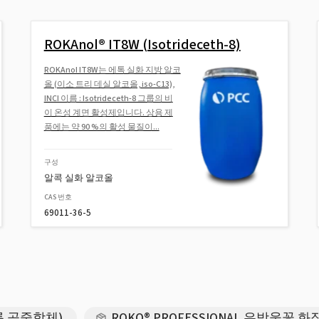
ROKAnol® IT8W (Isotrideceth-8)
ROKAnol IT8W는 에톡 실화 지방 알코
올 (이소 트리 데실 알코올, iso-C13),
INCI 이름 : Isotrideceth-8 그룹의 비
이 온성 계면 활성제입니다. 상용 제
품에는 약 90 %의 활성 물질이...
구성
알콕 실화 알코올
CAS 번호
69011-36-5
블록 공중합체)
ROKO® PROFESSIONAL 은방울꽃 