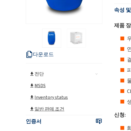
속성 및
제품 장
우
연
다운로드
결
전단
물
MSDS
C
Inventory status
일반 판매 조건
신청:
인증서