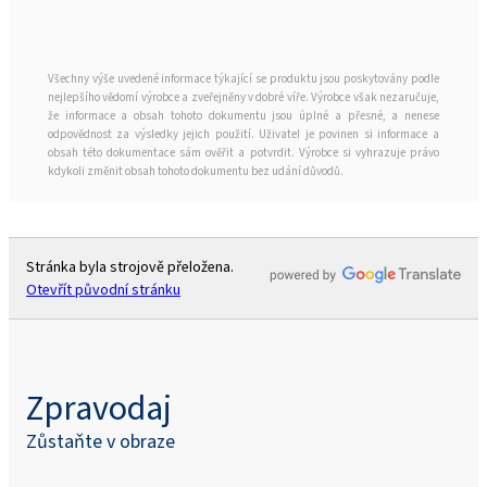
Všechny výše uvedené informace týkající se produktu jsou poskytovány podle
nejlepšího vědomí výrobce a zveřejněny v dobré víře. Výrobce však nezaručuje,
že informace a obsah tohoto dokumentu jsou úplné a přesné, a nenese
odpovědnost za výsledky jejich použití. Uživatel je povinen si informace a
obsah této dokumentace sám ověřit a potvrdit. Výrobce si vyhrazuje právo
kdykoli změnit obsah tohoto dokumentu bez udání důvodů.
Stránka byla strojově přeložena.
Otevřít původní stránku
Zpravodaj
Zůstaňte v obraze