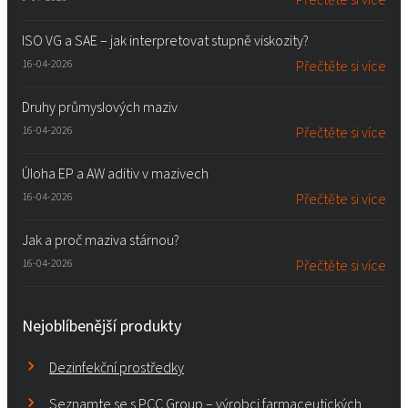
ISO VG a SAE – jak interpretovat stupně viskozity?
16-04-2026
Přečtěte si více
Druhy průmyslových maziv
16-04-2026
Přečtěte si více
Úloha EP a AW aditiv v mazivech
16-04-2026
Přečtěte si více
Jak a proč maziva stárnou?
16-04-2026
Přečtěte si více
Nejoblíbenější produkty
Dezinfekční prostředky
Seznamte se s PCC Group – výrobci farmaceutických