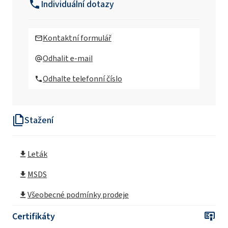
Individuální dotazy
Ekoprodur®FC H004 Polyuretanový systém
Kontaktní formulář
Ekoprodur®FC H004-S Polyuretanový
Odhalit e-mail
systém
Odhalte telefonní číslo
Ekoprodur®OP2/S Polyuretanový systém
Stažení
Ekoprodur®S0310/E Polyuretanový systém
Leták
Ekoprodur® 0612B2 Polyuretanový systém
MSDS
Ekoprodur® 1112B2 Polyuretanový systém
Všeobecné podmínky prodeje
Certifikáty
Ekoprodur® 1331B2 Polyuretanový systém