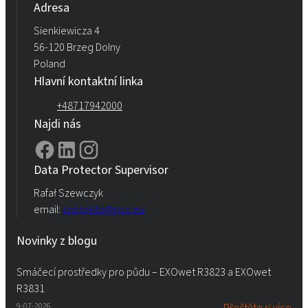
Adresa
Sienkiewicza 4
56-120 Brzeg Dolny
Poland
Hlavní kontaktní linka
+48717942000
Najdi nás
Data Protector Supervisor
Rafał Szewczyk
email:
iod.rokita@pcc.eu
Novinky z blogu
Smáčecí prostředky pro půdu – EXOwet R3823 a EXOwet
R3831
9-07-2026
Přečtěte si více