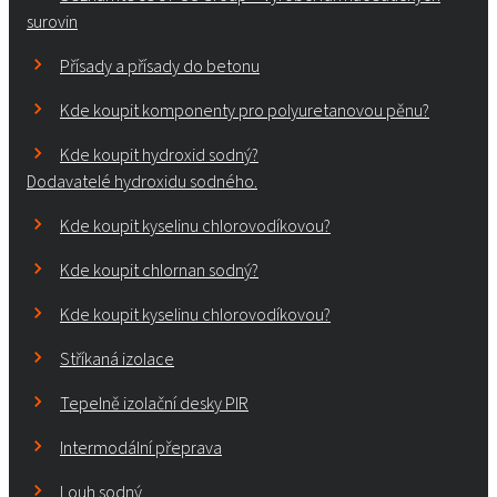
surovin
Přísady a přísady do betonu
Kde koupit komponenty pro polyuretanovou pěnu?
Kde koupit hydroxid sodný?
Dodavatelé hydroxidu sodného.
Kde koupit kyselinu chlorovodíkovou?
Kde koupit chlornan sodný?
Kde koupit kyselinu chlorovodíkovou?
Stříkaná izolace
Tepelně izolační desky PIR
Intermodální přeprava
Louh sodný