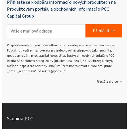
Přihlaste se k odběru informací o nových produktech na
Produktovém portálu a obchodních informací o PCC
Capital Group
Přihlásit se
Pro přihlášení k odběru newsletteru prosím zadejte svou e-mailovou adresu.
Poskytnutí vaší e-mailové adresy je dobrovolné, ale pokud tak neučiníte,
nebudeme vám moci zasílat newsletter. Správcem osobních údajů je PCC
Rokita SA se sídlem Brzeg Dolny (ul. Sienkiewicza 4, 56-120 Brzeg Dolny).
Našeho inspektora ochrany údajů můžete kontaktovat e-mailem: [hide
_email_a address="iod.rokita@pcc.eu"].
Přečtěte si více
Skupina PCC