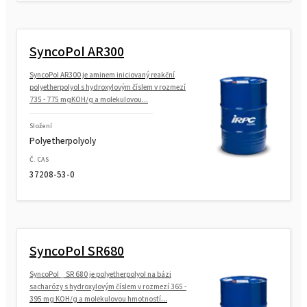
SyncoPol AR300
SyncoPol AR300 je aminem iniciovaný reakční
polyetherpolyol s hydroxylovým číslem v rozmezí
735 - 775 mgKOH/g a molekulovou...
Složení
Polyetherpolyoly
Č. CAS
37208-53-0
SyncoPol SR680
SyncoPol _ SR 680 je polyetherpolyol na bázi
sacharózy s hydroxylovým číslem v rozmezí 365 -
395 mg KOH/g a molekulovou hmotností...