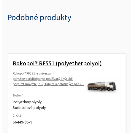
Podobné produkty
Rokopol® RF551 (polyetherpolyol)
Rokopol® RF551 je univerzální
polyethersorbitolpolyol používaný k výrobě
polyuretanových (PUR) tuhých a polotuhých pěn v...
Složení
Polyetherpolyoly,
Sorbitolové polyoly
Č. CAS
56449-05-9