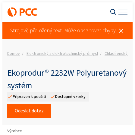
Strojově přeložený text. Může obsahovat chyby.
Domov
Elektronický a elektrotechnický průmysl
Chladírenský prů
Ekoprodur® 2232W Polyuretanový
systém
Připraven k použití
Dostupné vzorky
Odeslat dotaz
Výrobce