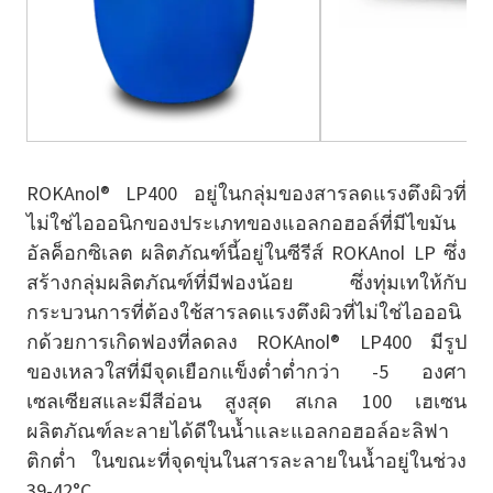
ROKAnol® LP400 อยู่ในกลุ่มของสารลดแรงตึงผิวที่
ไม่ใช่ไอออนิกของประเภทของแอลกอฮอล์ที่มีไขมัน
อัลค็อกซิเลต ผลิตภัณฑ์นี้อยู่ในซีรีส์ ROKAnol LP ซึ่ง
สร้างกลุ่มผลิตภัณฑ์ที่มีฟองน้อย ซึ่งทุ่มเทให้กับ
กระบวนการที่ต้องใช้สารลดแรงตึงผิวที่ไม่ใช่ไอออนิ
กด้วยการเกิดฟองที่ลดลง ROKAnol® LP400 มีรูป
ของเหลวใสที่มีจุดเยือกแข็งต่ำต่ำกว่า -5 องศา
เซลเซียสและมีสีอ่อน สูงสุด สเกล 100 เฮเซน
ผลิตภัณฑ์ละลายได้ดีในน้ำและแอลกอฮอล์อะลิฟา
ติกต่ำ ในขณะที่จุดขุ่นในสารละลายในน้ำอยู่ในช่วง
39-42°C