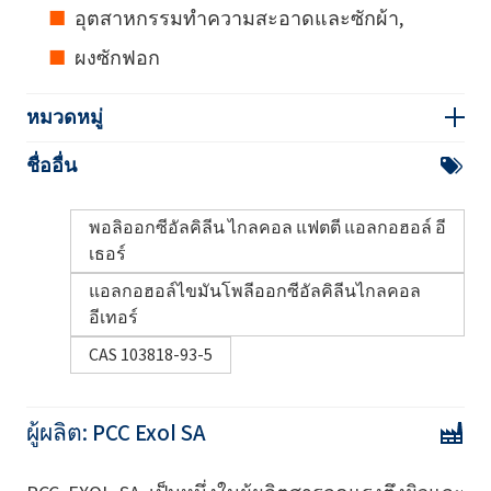
อุตสาหกรรมทำความสะอาดและซักผ้า,
ผงซักฟอก
หมวดหมู่
ชื่ออื่น
พอลิออกซีอัลคิลีน ไกลคอล แฟตตี แอลกอฮอล์ อี
เธอร์
แอลกอฮอล์ไขมันโพลีออกซีอัลคิลีนไกลคอล
อีเทอร์
CAS 103818-93-5
ผู้ผลิต:
PCC Exol SA