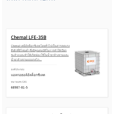
ROKAnol®LP180
ROKAnol®LP3841 (แอลกอฮอล์ C8-18,
ethoxylated propoxylated)
Chemal LFE-35B
ROKAnol®LP66 (โพลีออกซีอัลคิลีนไกลคอล
Chemal เคมีอัลค็อกซิเลตโดยทั่วไปเป็นสารลดแรง
อีเทอร์)
ตึงผิวที่มีโฟมต่ำ ซึ่งมีคุณสมบัติในการทำให้เปียก
ชะล้าง และทำให้เกิดฟอง ใช้ในน้ำยาล้างจานและ
ROKAnol®LP610 (โพลีออกซีอัลคิลีนไกลคอล
น้ำยาล้างจานแบบกลไก...
อีเทอร์)
องค์ประกอบ
แอลกอฮอล์อัลค็อกซิเลต
ROKAnol® LP220 (โพลีออกซีอัลคิลีนไกลคอ
ลอีเทอร์)
หมายเลข CAS
68987-81-5
ROKAnol®LP2500 (แอลกอฮอล์ C12-C15,
ethoxylated, propoxylated)
ROKAnol®LP550 (โพลีออกซีอัลคิลีนไกลคอล