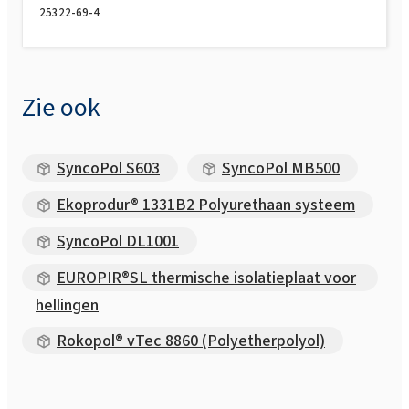
25322-69-4
Zie ook
SyncoPol S603
SyncoPol MB500
Ekoprodur® 1331B2 Polyurethaan systeem
SyncoPol DL1001
EUROPIR®SL thermische isolatieplaat voor
hellingen
Rokopol® vTec 8860 (Polyetherpolyol)