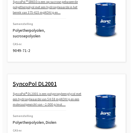
SyncoPol ® SR650 is een op sucrose gebaseerde
polyetherpolyol met een hydroxylwaarde in het
bereik van 375-425 mgKOH/g en...
Samenstelling
Polyetherpolyolen,
sucrosepolyolen
CAS-nr.
9049-71-2
SyncoPol DL2001
SyncoPol® DL2001 is een polypropyleenglycol met
een hydroxylwaarde van 54-58 mgKOH/g en een
molecuulgewicht van ~2.000 g/mol....
Samenstelling
Polyetherpolyolen, Diolen
CAS-nr.