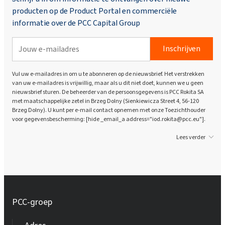
producten op de Product Portal en commerciële
informatie over de PCC Capital Group
Inschrijven
Vul uw e-mailadres in om u te abonneren op de nieuwsbrief. Het verstrekken
van uw e-mailadres is vrijwillig, maar als u dit niet doet, kunnen we u geen
nieuwsbrief sturen. De beheerder van de persoonsgegevens is PCC Rokita SA
met maatschappelijke zetel in Brzeg Dolny (Sienkiewicza Street 4, 56-120
Brzeg Dolny). U kunt per e-mail contact opnemen met onze Toezichthouder
voor gegevensbescherming: [hide _email_a address="iod.rokita@pcc.eu"].
Lees verder
PCC-groep