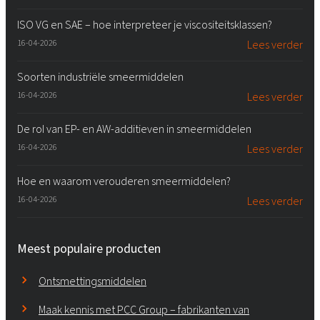
ISO VG en SAE – hoe interpreteer je viscositeitsklassen?
16-04-2026
Lees verder
Soorten industriële smeermiddelen
16-04-2026
Lees verder
De rol van EP- en AW-additieven in smeermiddelen
16-04-2026
Lees verder
Hoe en waarom verouderen smeermiddelen?
16-04-2026
Lees verder
Meest populaire producten
Ontsmettingsmiddelen
Maak kennis met PCC Group – fabrikanten van