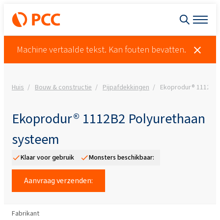
Machine vertaalde tekst. Kan fouten bevatten.
Huis
Bouw & constructie
Pijpafdekkingen
Ekoprodur® 1112B2 
Ekoprodur® 1112B2 Polyurethaan
systeem
Klaar voor gebruik
Monsters beschikbaar:
Aanvraag verzenden:
Fabrikant