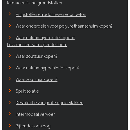
farmaceutische grondstoffen
Hulpstoffen en additieven voor beton
Waar onderdelen voor polyurethaanschuim kopen?
Waar natriumhydroxide kopen?
Leveranciers van bijtende soda.
Waar zoutzuur kopen?
Waar natriumhypochloriet kopen?
Waar zoutzuur kopen?
Spuitisolatie
Desinfectie van grote oppervlakken
Intermodaal vervoer
Bijtende sodaloog