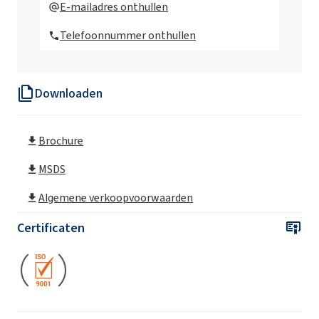
E-mailadres onthullen
systeem
Telefoonnummer onthullen
Ekoprodur®OP2/S Polyurethaan systeem
Downloaden
Ekoprodur/E Polyurethaan systeem
Brochure
Ekoprodur® 0612B2 Polyurethaan systeem
MSDS
Ekoprodur® 1331B2 Polyurethaan systeem
Algemene verkoopvoorwaarden
Certificaten
Ekoprodur® 1814W Polyurethaan systeem
Ekoprodur® 2232W Polyurethaan systeem