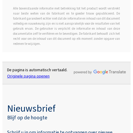
Alle bovenstaande informatie met betrekking tot het product wordt verstrekt
naar beste weten van de fabrikant en te goeder trouw gepubliceerd. De
fabrikant garandeert echter niet dat de informatie en inhoud van dit document
volledig en nauwkeurig zijn en is niet aansprakelijk voor de resultaten van het
gebruik ervan. De gebruiker is verplicht de informatie en inhoud van deze
documentatie zelf te verifiëren en te bevestigen. De fabrikant behoudt zich het
recht voor om de inhoud van dit document op elk moment zonder opgave van
redenen te wijzigen.
De pagina is automatisch vertaald.
Originele pagina openen
Nieuwsbrief
Blijf op de hoogte
Schrijf u in om informatie te ontvangen over nieuwe