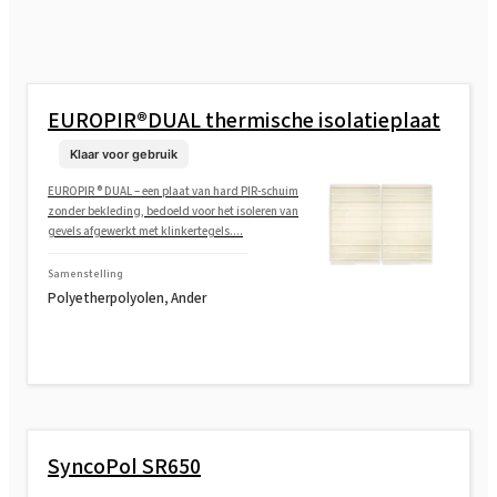
EUROPIR®DUAL thermische isolatieplaat
Klaar voor gebruik
EUROPIR ® DUAL – een plaat van hard PIR-schuim
zonder bekleding, bedoeld voor het isoleren van
gevels afgewerkt met klinkertegels....
Samenstelling
Polyetherpolyolen, Ander
SyncoPol SR650