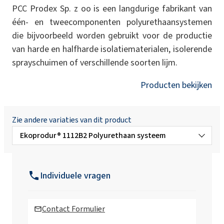
PCC Prodex Sp. z oo is een langdurige fabrikant van
één- en tweecomponenten polyurethaansystemen
die bijvoorbeeld worden gebruikt voor de productie
van harde en halfharde isolatiematerialen, isolerende
sprayschuimen of verschillende soorten lijm.
Producten bekijken
Zie andere variaties van dit product
Ekoprodur® 1112B2 Polyurethaan systeem
Ekoprodur®3050 W B2 Polyurethaan
systeem
Individuele vragen
Ekoprodur®FC H004 Polyurethaan systeem
Contact Formulier
Ekoprodur®FC H004-S Polyurethaan