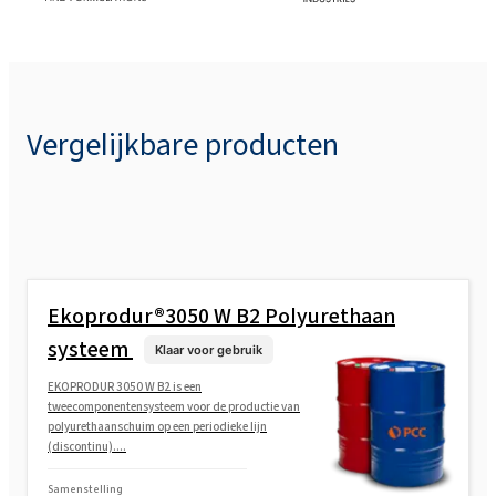
Vergelijkbare producten
Ekoprodur®3050 W B2 Polyurethaan
systeem
Klaar voor gebruik
EKOPRODUR 3050 W B2 is een
tweecomponentensysteem voor de productie van
polyurethaanschuim op een periodieke lijn
(discontinu)....
Samenstelling