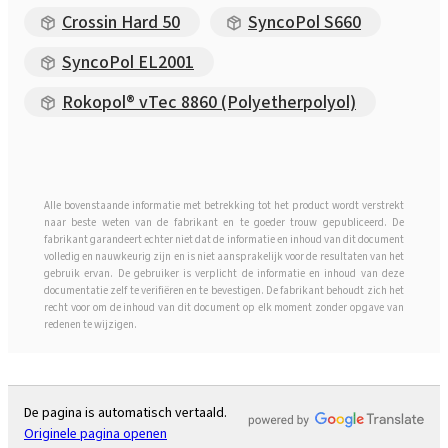
Crossin Hard 50
SyncoPol S660
SyncoPol EL2001
Rokopol® vTec 8860 (Polyetherpolyol)
Alle bovenstaande informatie met betrekking tot het product wordt verstrekt
naar beste weten van de fabrikant en te goeder trouw gepubliceerd. De
fabrikant garandeert echter niet dat de informatie en inhoud van dit document
volledig en nauwkeurig zijn en is niet aansprakelijk voor de resultaten van het
gebruik ervan. De gebruiker is verplicht de informatie en inhoud van deze
documentatie zelf te verifiëren en te bevestigen. De fabrikant behoudt zich het
recht voor om de inhoud van dit document op elk moment zonder opgave van
redenen te wijzigen.
De pagina is automatisch vertaald.
Originele pagina openen