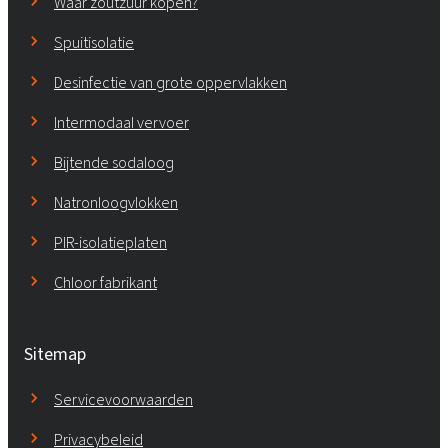
Waar zoutzuur kopen?
Spuitisolatie
Desinfectie van grote oppervlakken
Intermodaal vervoer
Bijtende sodaloog
Natronloogvlokken
PIR-isolatieplaten
Chloor fabrikant
Sitemap
Servicevoorwaarden
Privacybeleid