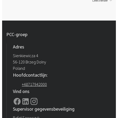
Lees verder
PCC-groep
Adres
Sienkiewicza 4
56-120 Brzeg Dolny
Poland
Hoofdcontactlijn:
+48717942000
Vind ons
Supervisor gegevensbeveiliging
Rafał Szewczyk