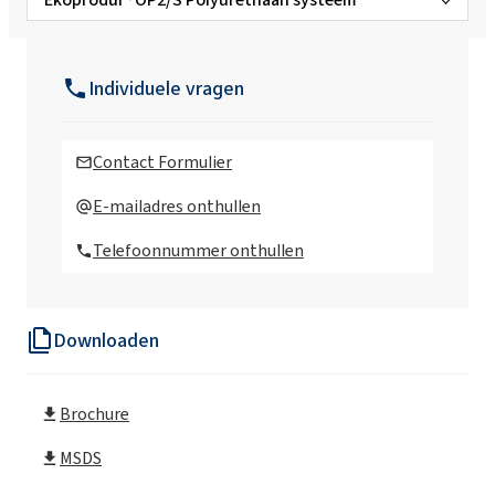
Ekoprodur®3050 W B2 Polyurethaan
systeem
Individuele vragen
Ekoprodur®FC H004 Polyurethaan systeem
Contact Formulier
Ekoprodur®FC H004-S Polyurethaan
E-mailadres onthullen
systeem
Telefoonnummer onthullen
Ekoprodur/E Polyurethaan systeem
Downloaden
Ekoprodur® 0612B2 Polyurethaan systeem
Brochure
Ekoprodur® 1112B2 Polyurethaan systeem
MSDS