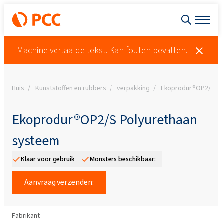
Machine vertaalde tekst. Kan fouten bevatten.
Huis
Kunststoffen en rubbers
verpakking
Ekoprodur®OP2/S Po
Ekoprodur®OP2/S Polyurethaan
systeem
Klaar voor gebruik
Monsters beschikbaar:
Aanvraag verzenden:
Fabrikant