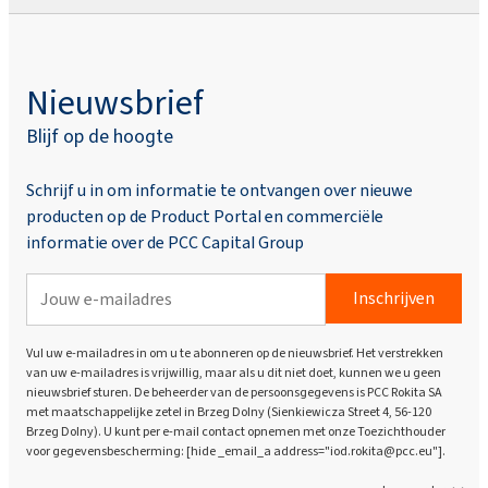
Nieuwsbrief
Blijf op de hoogte
Schrijf u in om informatie te ontvangen over nieuwe
producten op de Product Portal en commerciële
informatie over de PCC Capital Group
Inschrijven
Vul uw e-mailadres in om u te abonneren op de nieuwsbrief. Het verstrekken
van uw e-mailadres is vrijwillig, maar als u dit niet doet, kunnen we u geen
nieuwsbrief sturen. De beheerder van de persoonsgegevens is PCC Rokita SA
met maatschappelijke zetel in Brzeg Dolny (Sienkiewicza Street 4, 56-120
Brzeg Dolny). U kunt per e-mail contact opnemen met onze Toezichthouder
voor gegevensbescherming: [hide _email_a address="iod.rokita@pcc.eu"].