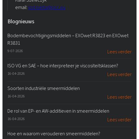
email:
iod.rokita@pcc.eu
Blognieuws
Bodembevochtigingsmiddelen – EXOwet R3823 en EXOwet
R3831
9-07-2026
Lees verder
ISO VG en SAE – hoe interpreteer je viscositeitsklassen?
16-04-2026
Lees verder
Soorten industriële smeermiddelen
16-04-2026
Lees verder
De rol van EP- en AW-additieven in smeermiddelen
16-04-2026
Lees verder
Hoe en waarom verouderen smeermiddelen?