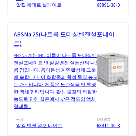
알킬 에테르 설페이트
68891-38-3
ABSNa 25(나트륨 도데실벤젠설포네이
트)
ABSNa 25는 INCI 이름이 나트륨 도데실벤
젠설포네이트 인 알킬벤젠 설폰산의 나트
륨 염입니다. 음이온성 계면활성제 그룹
에 속합니다. 이 화합물의 활성 물질 농도
는 25%입니다. 제품은 노란색을 띤 투명
한 액체 형태입니다. 활성 물질의 적절한
농도로 인해 실온에서 낮은 점도의 액체
형태를...
구성
CAS 번호
알킬 벤젠 설포 네이트
68411-30-3