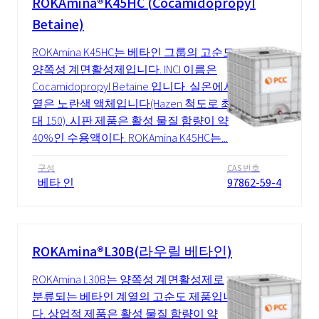
ROKAmina®K45HC (Cocamidopropyl
Betaine)
ROKAmina K45HC는 베타인 그룹의 고순도
양쪽성 계면활성제입니다. INCI 이름은
Cocamidopropyl Betaine 입니다. 실온에서
옅은 노란색 액체입니다(Hazen 척도로 최
대 150). 시판 제품은 활성 물질 함량이 약
40%인 수용액이다. ROKAmina K45HC는...
구성
CAS 번호
베타 인
97862-59-4
ROKAmina®L30B(라우릴 베타인)
ROKAmina L30B는 양쪽성 계면활성제로
분류되는 베타인 계열의 고순도 제품입니
다. 상업적 제품은 활성 물질 함량이 약