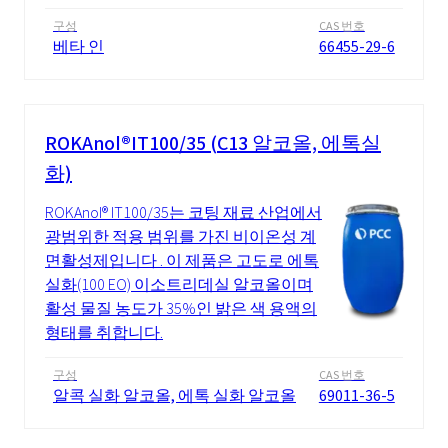
구성
CAS 번호
베타 인
66455-29-6
ROKAnol®IT100/35 (C13 알코올, 에톡실
화)
ROKAnol® IT100/35는 코팅 재료 산업에서
광범위한 적용 범위를 가진 비이온성 계
면활성제입니다 . 이 제품은 고도로 에톡
실화(100 EO) 이소트리데실 알코올이며
활성 물질 농도가 35%인 밝은 색 용액의
형태를 취합니다.
구성
CAS 번호
알콕 실화 알코올, 에톡 실화 알코올
69011-36-5