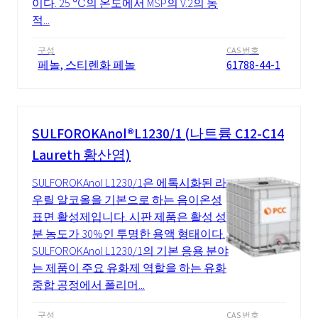
이다. 25 ℃의 온도에서 MSP의 V.2의 동
적...
구성
CAS 번호
페놀, 스티렌화 페놀
61788-44-1
SULFOROKAnol®L1230/1 (나트륨 C12-C14
Laureth 황산염)
SULFOROKAnol L1230/1은 에톡시화된 라
우릴 알코올을 기본으로 하는 음이온성
표면 활성제입니다. 시판 제품은 활성 성
분 농도가 30%인 투명한 용액 형태이다.
SULFOROKAnol L1230/1의 기본 응용 분야
는 제품이 주요 유화제 역할을 하는 유화
중합 공정에서 폴리머...
구성
CAS 번호