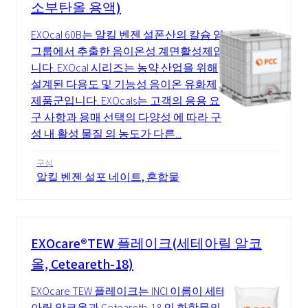
소부탄올 용액)
EXOcal 60B는 알킬 벤젠 설폰산의 칼슘 염
그룹에서 추출한 음이온성 계면활성제입
니다. EXOcal 시리즈는 농약 산업을 위해
설계된 다용도 및 기능성 음이온 유화제
제품군입니다. EXOcals는 고객의 응용 요
구 사항과 용매 선택의 다양성 에 따라 구
성 내 활성 물질 의 농도가 다른...
구성
알킬 벤젠 설포 네이트, 혼합물
EXOcare®TEW 플레이크(세테아릴 알코
올, Ceteareth-18)
EXOcare TEW 플레이크는 INCI 이름이 세테
아릴 알코올과 Ceteareth‑18 인 화합물의