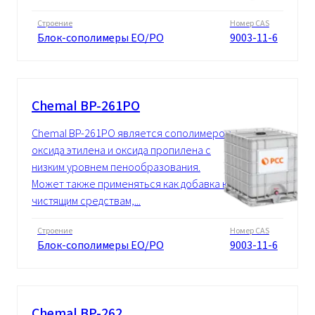
Строение
Номер CAS
Блок-сополимеры EO/PO
9003-11-6
Chemal BP-261PO
Chemal BP-261PO является сополимером
оксида этилена и оксида пропилена с
низким уровнем пенообразования.
Может также применяться как добавка к
чистящим средствам,...
Строение
Номер CAS
Блок-сополимеры EO/PO
9003-11-6
Chemal BP-262