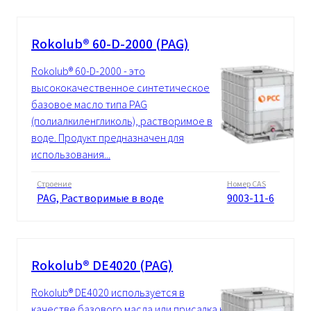
Rokolub® 60-D-2000 (PAG)
Rokolub® 60-D-2000 - это
высококачественное синтетическое
базовое масло типа PAG
(полиалкиленгликоль), растворимое в
воде. Продукт предназначен для
использования...
Строение
Номер CAS
PAG, Растворимые в воде
9003-11-6
Rokolub® DE4020 (PAG)
Rokolub® DE4020 используется в
качестве базового масла или присадка к