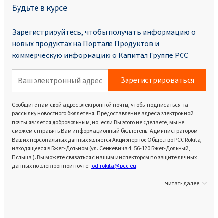
Будьте в курсе
Зарегистрируйтесь, чтобы получать информацию о
новых продуктах на Портале Продуктoв и
коммерческую информацию о Капитал Группе PCC
Зарегистрироваться
Сообщите нам свой адрес электронной почты, чтобы подписаться на
рассылку новостного бюллетеня. Предоставление адреса электронной
почты является добровольным, но, если Вы этого не сделаете, мы не
сможем отправить Вам информационный бюллетень. Администратором
Ваших персональных данных является Акционерное Общество PCC Rokita,
находящееся в Бжег-Дольном (ул. Сенкевича 4, 56-120 Бжег-Дольный,
Польша ). Вы можете связаться с нашим инспектором по защите личных
данных по электронной почте:
iod.rokita@pcc.eu
.
Читать далее