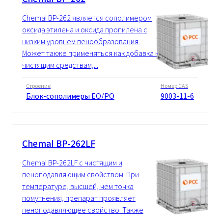
Chemal BP-262 является сополимером
оксида этилена и оксида пропилена с
низким уровнем пенообразования.
Может также применяться как добавка к
чистящим средствам,...
Строение
Номер CAS
Блок-сополимеры EO/PO
9003-11-6
Chemal BP-262LF
Chemal BP-262LF с чистящим и
пеноподавляющим свойством. При
температуре, высшей, чем точка
помутнения, препарат проявляет
пеноподавляющее свойство. Также