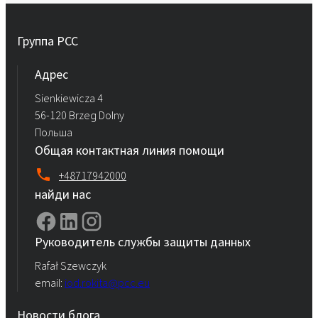
Группа PCC
Aдрес
Sienkiewicza 4
56-120 Brzeg Dolny
Польша
Общая контактная линия помощи
+48717942000
найди нас
Руководитель службы защиты данных
Rafał Szewczyk
email:
iod.rokita@pcc.eu
Новости блога