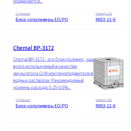
применяется...
Строение
Номер CAS
Блок-сополимеры EO/PO
9003-11-6
Chemal BP-3172
Chemal BP-3172 - это блок-полимер, чаще
всего используемый в качестве
эмульгатора O/W или пеноподавителя в
водных растворах. Рекомендуемый
уровень расхода: 0.25-0.5%...
Строение
Номер CAS
Блок-сополимеры EO/PO
9003-11-6