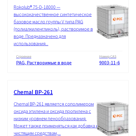
Rokolub® 75-D-18000 —
высококачественное синтетическое
базовое масло группы V типа PAG
(полиалкиленгликоль), растворимое в
воде. Предназначено для
использования...
Строение
Номер CAS
PAG, Растворимые в воде
9003-11-6
Chemal BP-261
Chemal BP-261 является сополимером
оксида этилена и оксида пропилена с
низким уровнем пенообразования.
Может также применяться как добавка к
чистящим средствам,...