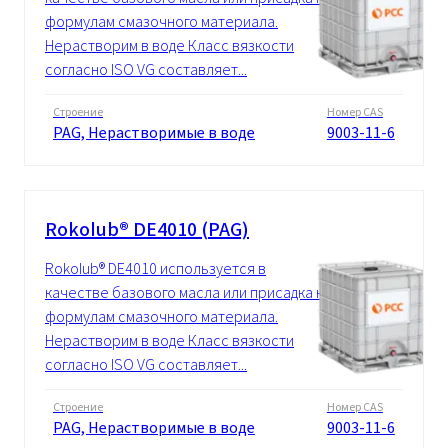
формулам смазочного материала.
Нерастворим в воде Класс вязкости
согласно ISO VG составляет...
Строение
Номер CAS
PAG, Нерастворимые в воде
9003-11-6
Rokolub® DE4010 (PAG)
Rokolub® DE4010 используется в
качестве базового масла или присадка к
формулам смазочного материала.
Нерастворим в воде Класс вязкости
согласно ISO VG составляет...
Строение
Номер CAS
PAG, Нерастворимые в воде
9003-11-6