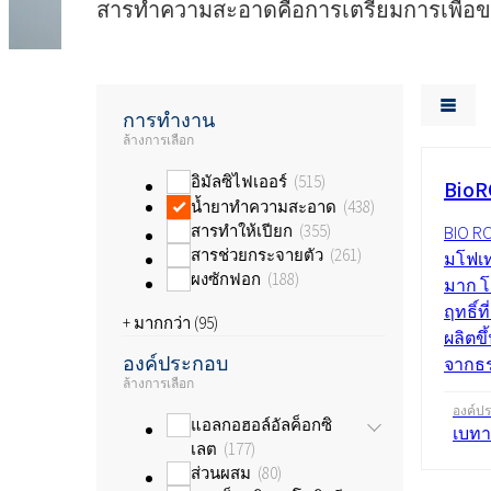
สารทำความสะอาดคือการเตรียมการเพื่อขจั
การทำงาน
ล้างการเลือก
อิมัลซิไฟเออร์
515
BioR
น้ำยาทำความสะอาด
438
สารทำให้เปียก
355
BIO R
สารช่วยกระจายตัว
261
มโฟเทอ
ผงซักฟอก
188
มาก โ
ฤทธิ์ท
+ มากกว่า (
95
)
ผลิตขึ
องค์ประกอบ
จากธร
ล้างการเลือก
องค์ป
แอลกอฮอล์อัลค็อกซิ
เบทา
เลต
177
ส่วนผสม
80