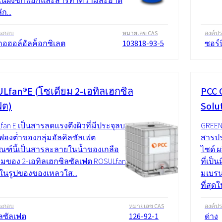
ด้ในผงซักฟอกและสารทำความสะอาด
ก...
ระกอบ
หมายเลข CAS
องค์ป
อฮอล์อัลค็อกซิเลต
103818-93-5
ซอร์
Lfan®E (โซเดียม 2-เอทิลเฮกซิล
PCC 
ฟต)
Solu
fan E เป็นสารลดแรงตึงผิวที่มีประจุลบ
GREEN
ฟองต่ำของกลุ่มอัลคิลซัลเฟต
สารปร
ัณฑ์นี้เป็นสารละลายในน้ำของเกลือ
ไซด์ 
ยมของ 2-เอทิลเฮกซิลซัลเฟต ROSULfan
ที่เป
ห้ในรูปของของเหลวใส...
มเบรนซ
ที่สุด
ระกอบ
หมายเลข CAS
องค์ป
ิลซัลเฟต
126-92-1
ด่าง