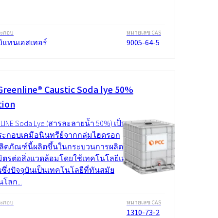
ระกอบ
หมายเลข CAS
บิแทนเอสเทอร์
9005-64-5
Greenline® Caustic Soda lye 50%
tion
LINE Soda Lye (สารละลายน้ำ 50%) เป็น
ะกอบเคมีอนินทรีย์จากกลุ่มไฮดรอก
ผลิตภัณฑ์นี้ผลิตขึ้นในกระบวนการผลิต
็นมิตรต่อสิ่งแวดล้อมโดยใช้เทคโนโลยีเม
ึ่งปัจจุบันเป็นเทคโนโลยีที่ทันสมัย
ในโลก...
ระกอบ
หมายเลข CAS
1310-73-2