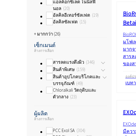
แอลค็อกซิเลต โนนิลฟี
นอล
20
BioR
อัลคิลอีเทอร์ซัลเฟต
19
Beta
อัลคิลซัลเฟต
15
+ มากกว่า (
26
)
BioRO
มโฟเท
เซ็กเมนต์
มากจา
ล้างการเลือก
สารละ
สารลดแรงตึงผิว
346
ของสา
สินค้าพิเศษ
159
สินค้าอุปโภคบริโภคและ
องค์ป
เบทา
บรรจุภัณฑ์
49
Chloralkali วัตถุดิบและ
ตัวกลาง
23
EXOd
ผู้ผลิต
ล้างการเลือก
EXOde
PCC Exol SA
304
มีควา