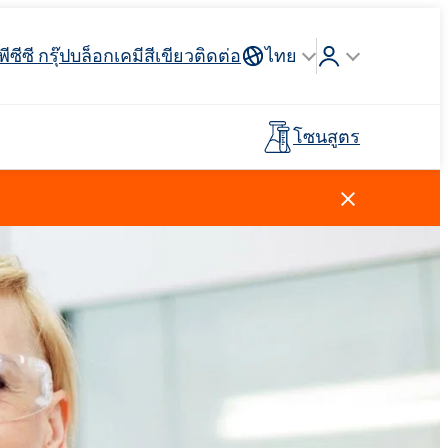
พีซีซี กรุ๊ป
บล็อก
เคมีสีเขียว
ติดต่อ
ไทย
โซนสูตร
Crossin® ฮาร์ด 40
่วางแขน
 API
รจุภัณฑ์
ตัวสะสม
ฉนวนสายไฟและสายเคเบิล
รถบรรทุกห้องเย็น
กาวสำหรับพื้นผิวกีฬาและ
อุตสาหกรรมโลหการ
ไม้เทียม
พรีโพลีเมอร์
นันทนาการ
การดูแลผู้ชาย
น้ำยาทำความสะอาดห้องครัว
สารลดแรงตึงผิวประจุบวก
วัตถุดิบและตัวกลาง
ยาง
สีและสารเคลือบ
ตัวแทนล้างไขมัน
ปุ๋ยทางใบ
Ekoprodur®S0330
Rostabil TTDP-V (สารปรับเสถียรภาพ
EXOdis PC800 - สารกระจายตัวและสาร
พลาสเตอร์บอร์ดและสารเติม
กระบวนการเฉพาะทาง)
ทำให้เปียกอเนกประสงค์
Ekoprodur®S10-HP
แต่งยิปซั่ม
กาวและไพรเมอร์สำหรับแผง
น้ำหอม
แซนวิช