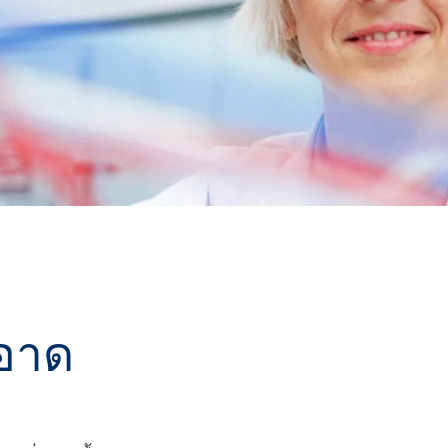
ate 80)
POLIkol 4000 เม็ด (PEG-90)
น้ำยาล้างห้องน้ำ
สารเสริมฤทธิ์
โซเดียมไฮโปคลอไรต์
ระบบฉนวน PU
ระบบสเปรย์ความร้อน
เครื่องสำอางทำความสะอาด
สติก
ความสบายและการออกแบบ
ซีลแลนท์
ผิวกาย
ตามหลักสรีรศาสตร์
astor Oil)
ROKAnol ID7 (Isodeceth-7)
โซดาไฟเกล็ด
อฮอล์, C12-15, เอ
ROKAnol®LP3135 (โพลีออกซีอัลคิลีนไกลคอ
ต)
ลอีเทอร์)
สินค้าเอนกประสงค์
น้ำมันละหุ่ง PEG-11
ไตรคลอโรไซเลน
C9-11 ปาเรธ-8
อุตสาหกรรมไม้
เครื่องปั้นดินเผา
ประยุกต์
โพลียูเรีย
สารเติมแต่ง
Sorbitan Oleate
ะดูแล
น้ำยาทำความสะอาดพื้นผิว
น้ำยาทำความสะอาดห้
แข็ง
PEG-12
แอปพลิเคชั่นอื่นๆ
โอซีเอฟ (โฟมส่วนปร
อาด
เดียว)
น้ำยาล้างจานสำหรับมือ
ผงซักฟอก