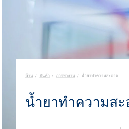
งานโลหะ
Ekoprodur® S11E-MAX
สารเคมี
ROKwinol 80 (Polysorb
น้ำยาล้างห้องน้ำ
น้ำยาเช็ดกระจก
พลังงานและทรัพยากร
สารกระตุ้นชีวภาพ
คลอร์อัลคาไล
พลาสติกและยาง
คลอรีน
พุกเคมี
สุขอนามัยที่ใกล้ชิด
กาวโฟมรีบอนด์
ยา
ROKAcet R40 (PEG-40 C
น้ำด่างโซดาไฟ
ROKAnol®LP3943 (แอลก
สารเคลือบและหมึก
ทอกซิเลตโพรพอกซิเล
น้ำยาปรับผ้านุ่มและคอนเดนเสท
คลอโรไซเลน
สิ่งทอและหนัง
น้ำมันละหุ่ง PEG-26
ซิลิคอนเตตระคลอไรด์
ROKAnol®NL6
สารเติมแต่งแอสฟัลต์
สเปรย์ฉนวนกันความร้อน
อิเล็กทรอนิกส์และการ
Polysorbate 20
ใช้ทางเทคนิค
การทำความสะอาดแล
อุตสาหกรรมอาหาร
บ้าน
สินค้า
การทำงาน
น้ำยาทำความสะอาด
ไม้
PEG-4
อุตสาหกรรมอิเล็กทรอนิกส์และไฟฟ้า
น้ำยาซักผ้าและเจล
แผ่นฉนวน
น้ำยาทำความสะ
อุตสาหกรรมเฟอร์นิเจอร์
เคมีเกษตร
น้ำยาทำความสะอาด
อเนกประสงค์
เยื่อกระดาษและกระดาษ