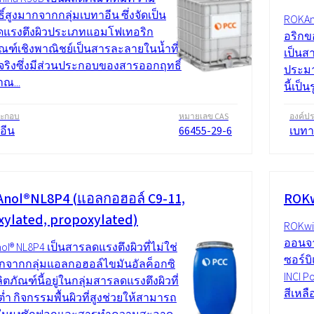
ธิ์สูงมากจากกลุ่มเบทาอีน ซึ่งจัดเป็น
ROKAm
แรงตึงผิวประเภทแอมโฟเทอริก
อริกข
ัณฑ์เชิงพาณิชย์เป็นสารละลายในน้ำที่
เป็นส
สีจริงซึ่งมีส่วนประกอบของสารออกฤทธิ์
ประมา
ณ...
นี้เป็
ระกอบ
หมายเลข CAS
องค์ป
อีน
66455-29-6
เบทา
nol®NL8P4 (แอลกอฮอล์ C9-11,
ROKw
xylated, propoxylated)
ROKwi
ออนจาก
l® NL8P4 เป็นสารลดแรงตึงผิวที่ไม่ใช่
ซอร์บ
ิกจากกลุ่มแอลกอฮอล์ไขมันอัลค็อกซิ
INCI P
ิตภัณฑ์นี้อยู่ในกลุ่มสารลดแรงตึงผิวที่
สีเหลื
่ำ กิจกรรมพื้นผิวที่สูงช่วยให้สามารถ