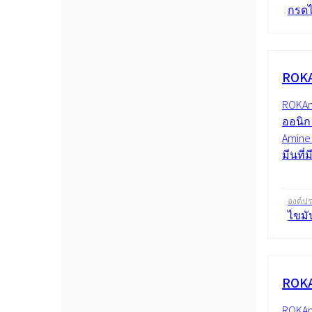
กรดไ
ROKA
ROKAm
ออนิก 
Amine
มีนที่
องค์ป
ไขมั
ROKA
ROKAm