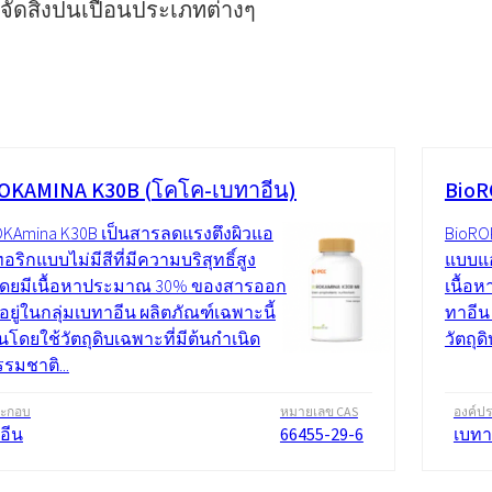
ดสิ่งปนเปื้อนประเภทต่างๆ
OKAMINA K30B (โคโค-เบทาอีน)
BioR
OKAmina K30B เป็นสารลดแรงตึงผิวแอ
BioRO
ริกแบบไม่มีสีที่มีความบริสุทธิ์สูง
แบบแอ
ดยมีเนื้อหาประมาณ 30% ของสารออก
เนื้อ
ี่อยู่ในกลุ่มเบทาอีน ผลิตภัณฑ์เฉพาะนี้
ทาอีน 
้นโดยใช้วัตถุดิบเฉพาะที่มีต้นกำเนิด
วัตถุ
รมชาติ...
ระกอบ
หมายเลข CAS
องค์ป
อีน
66455-29-6
เบทา