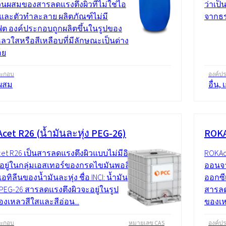
่วนผสมของสารลดแรงตึงผิวที่ไม่ใช่ไอ
ว่าเป
และตัวทำละลาย ผลิตภัณฑ์ไม่มี
จากธร
ต องค์ประกอบถูกผลิตขึ้นในรูปของ
ลวใสหรือสีเหลือบที่มีลักษณะเป็นด่าง
อย
ระกอบ
องค์ป
ผสม
อื่น, 
cet R26 (น้ำมันละหุ่ง PEG-26)
ROKA
et R26 เป็นสารลดแรงตึงผิวแบบไม่มีอิ
ROKAc
่อยู่ในกลุ่มเอสเทอร์ของกรดไขมันพอลิ
ออนจา
อทิลีนของน้ำมันละหุ่ง ชื่อ INCI: น้ำมัน
ออกซีเ
 PEG-26 สารลดแรงตึงผิวจะอยู่ในรูป
สารลด
งเหลวสีใสและสีอ่อน...
ของเห
ระกอบ
หมายเลข CAS
องค์ป