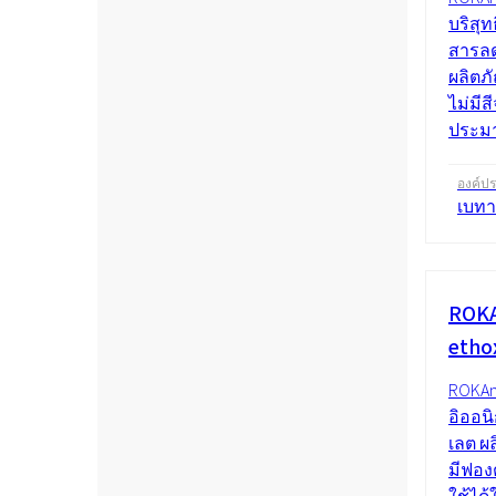
บริสุท
สารลด
ผลิตภ
ไม่มี
ประมา
องค์ป
เบทา
ROKA
etho
ROKAno
อิออน
เลต ผล
มีฟองต