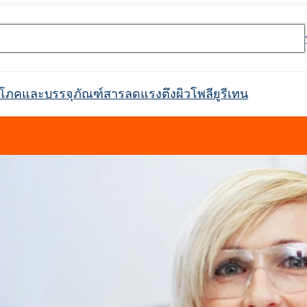
ริโภคและบรรจุภัณฑ์
สารลดแรงตึงผิว
โพลียูรีเทน
rossin® 450
Crossin® ฮาร์ด 36
อุโมงค์
ตกาว
ะ
ิกส์
กาวก่อสร้าง
ตัวกรอง
วัตถุดิบสำหรับสารดับเพลิง
การกันซึม
สินค้าพร้อมใช้
การบำบัดน้ำและน้ำเสีย
ตัวทำละลายทางเภสัชกรรม
อุตสาหกรรมสิ่งทอ
ผลิตภัณฑ์ทำความสะอาด
อุตสาหกรรมเครื่องทำความ
หนังเทียม
ฉนวนท่อในท่อ
ที่นั่ง พนักพิงศีรษะ ที
สารทำให้เกิดฟอง
กาวติดไม้
แพ็คเกจเสริม
อุตสาหกรรมเชื้อเพลิง
วัตถุดิบสำหรับการผลิต
สารเติมแต่งสำหรับบร
แบตเตอรี่ Li-Ion และ
เฟอร์นิเจอร์ตกแต่ง
Crossin® แอทติก ซอฟท์
ระบบโพลิยูรีเทน
สารหน่วงไฟ
สำหรับติดตั้งในอุตสาหกรรม
เย็นและเครื่องใช้ในครัวเรือน
อาหาร
รวมถึงประเภทย่อย
การดูแลผิว
การดูแลผิวหน้า
ุลบ
ผลิตภัณฑ์ทำความสะอาดและดูแล
สารลดแรงตึงผิวแอมโฟเทอริก
คลอโรไซเลน
การทำความสะอาดและดูแลรถยนต์
พลาสติก
สารกระจายตัวและเรซิน
การหว่านปุ๋ย
อาหาร
เฟอร์นิเจอร์
สารฟอกขาว
Ekoprodur®S0310/E
่องมือค้นหาหมายเลข CAS
ไฟฟอสฟอรัสที่ปราศ
Roflex T45 (สารพลาสติไซเซอร์และสาร
SULFOROKAnol® L430/1 - อิมัลซิไฟเออร์
น, เอทอกซิเลต)
คา, พวง
ท่อฉนวนสำเร็จรูป
แผงตัวถัง กันชน เรือนกระจก
ฝาครอบท่อ
แอปพลิเคชั่นอื่นๆ
หน่วงการติดไฟ)
ประจุลบ
Ekoprodur®S0541
กาวเม็ดยาง
กาวเสริมแรงมวลหิน
การดูแลเด็ก
การดูแลเส้นผม