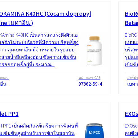
OKAMINA K40HC (Cocamidopropyl
BioR
ine เบทาอีน )
Beta
KAmina K40HC เป็นสารลดแรงตึงผิวแอ
BioRO
อริกในระบบนิเวศที่มีความบริสุทธิ์สูง
แบบแอ
กกลุ่มเบทาอีน มีจำหน่ายในรูปแบบ
บริสุ
ลายน้ำสีเหลืองอ่อน ซึ่งความเข้มข้น
รูปแบ
รออกฤทธิ์อยู่ที่ประมาณ...
เข้มข
ระกอบ
หมายเลข CAS
องค์ป
อีน
97862-59-4
เบทา
et PP1
EXOs
t PP1 เป็นผลิตภัณฑ์เตรียมการพิเศษที่
EXOsof
มเข้มข้นสูงสำหรับการซักในสถาบัน
ลบซึ่ง