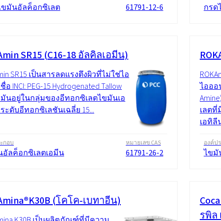
ขมันอัลค็อกซิเลต
61791-12-6
กรดไ
min SR15 (C16-18 อัลคิลเอมีน)
ROKA
in SR15 เป็นสารลดแรงตึงผิวที่ไม่ใช่ไอ
ROKAm
ชื่อ INCI: PEG-15 Hydrogenated Tallow
ไอออน 
 มันอยู่ในกลุ่มของอีทอกซิเลตไขมันเอ
Amine
มีระดับอีทอกซิเลชันเฉลี่ย 15...
เลตที่
เอทิลี
ระกอบ
หมายเลข CAS
องค์ป
นอัลค็อกซิเลตเอมีน
61791-26-2
ไขมั
mina®K30B (โคโค-เบทาอีน)
Coca
รพิล
ina K30B เป็นผลิตภัณฑ์ที่มีความ