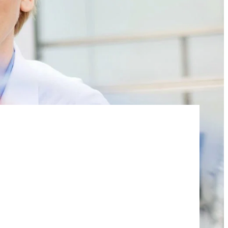
Roflex T70L (สารพลาสติไซเซอร์และสาร
หน่วงไฟ)
น้ำยาล้างจานและโลชั่น
กรดไฮโดรคลอริก
และอะคู
สารเติมแต่งคอนกรีตและมอร์
ตาร์
วัตถุดิบสำหรับเจลโพลียูรีเทน
ROKAmer 2000
กรดโมโนคลอโรอะซิติก
ROSULfan®E (โซเดียม 2-เอทิลเฮกซิล
ซัลเฟต)
ผลิตภัณฑ์เครื่องล้างจาน
น้ำมันละหุ่ง PEG-40
ROKAnol®GA8 (แอลกอฮอล์ C10, เอทอกซิ
เตตระเอทอกซีไซเลน
เลต)
แผงแซนวิช
โคโค-เบทาอีน
องครัว
น้ำยาทำความสะอาดห้องน้ำ
Deceth-5
ะกอบ
ผงซักฟอกสำหรับเครื่องล้าง
จาน