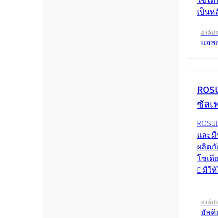
ใช้ไ
เป็นหลั
องค์ป
แอลก
ROSU
ซัลเ
ROSUL
และมี
ผลิตภ
โซเดี
E มีใ
องค์ป
อัลค