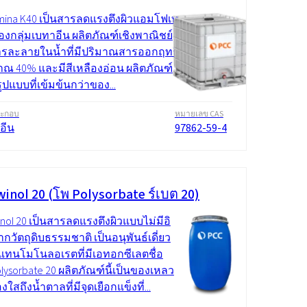
ina K40 เป็นสารลดแรงตึงผิวแอมโฟเท
องกลุ่มเบทาอีน ผลิตภัณฑ์เชิงพาณิชย์
ารละลายในน้ำที่มีปริมาณสารออกฤทธิ์
ณ 40% และมีสีเหลืองอ่อน ผลิตภัณฑ์
นรูปแบบที่เข้มข้นกว่าของ...
ระกอบ
หมายเลข CAS
อีน
97862-59-4
inol 20 (โพ Polysorbate ร์เบต 20)
nol 20 เป็นสารลดแรงตึงผิวแบบไม่มีอิ
วัตถุดิบธรรมชาติ เป็นอนุพันธ์เดี่ยว
ิแทนโมโนลอเรตที่มีเอทอกซีเลตชื่อ
olysorbate 20 ผลิตภัณฑ์นี้เป็นของเหลว
องใสถึงน้ำตาลที่มีจุดเยือกแข็งที่...