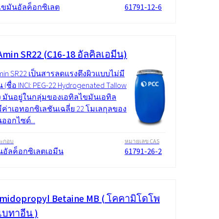
ขมันอัลค็อกซิเลต
61791-12-6
min SR22 (C16-18 อัลคิลเอมีน)
in SR22 เป็นสารลดแรงตึงผิวแบบไม่มี
(ชื่อ INCI: PEG-22 Hydrogenated Tallow
) มันอยู่ในกลุ่มของเอทิลไขมันเอทิล
มีค่าเอทอกซิเลชันเฉลี่ย 22 โมเลกุลของ
นออกไซด์...
ระกอบ
หมายเลข CAS
นอัลค็อกซิเลตเอมีน
61791-26-2
midopropyl Betaine MB ( โคคามิโดโพ
 เบทาอีน )