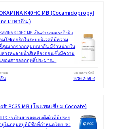
OKAMINA K40HC MB (Cocamidopropyl
ine เบทาอีน )
KAMINA K40HC MB เป็นสารลดแรงตึงผิว
มโฟเทอริกในระบบนิเวศที่มีความ
ทธิ์สูงมากจากกลุ่มเบทาอีน มีจำหน่ายใน
บสารละลายน้ำสีเหลืองอ่อน ซึ่งมีความ
้นของสารออกฤทธิ์ประมาณ...
ระกอบ
หมายเลข CAS
อีน
97862-59-4
oft PC35 MB (โพแทสเซียม Cocoate)
t PC35 เป็นสารลดแรงตึงผิวที่มีประจุ
อยู่ในกลุ่มสบู่ที่มีชื่อที่กำหนดโดย INCI