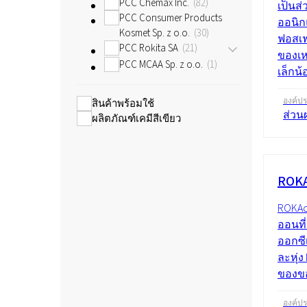
PCC Chemax Inc.
82
เป็นส
PCC Consumer Products
ออนิก
Kosmet Sp. z o.o.
30
ฟอสเฟ
PCC Rokita SA
21
ของเห
PCC MCAA Sp. z o.o.
1
เล็กน้
องค์ป
สินค้าพร้อมใช้
ส่วน
ผลิตภัณฑ์เคมีสีเขียว
ROKA
ROKAc
ออนที
ออกซีเ
ละหุ่ง
ของขอ
องค์ป