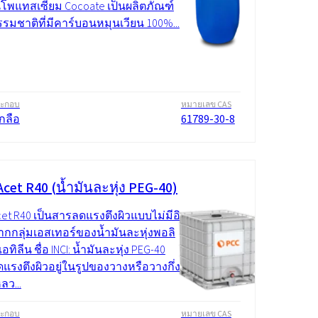
็นโพแทสเซียม Cocoate เป็นผลิตภัณฑ์
รมชาติที่มีคาร์บอนหมุนเวียน 100%...
ระกอบ
หมายเลข CAS
เกลือ
61789-30-8
cet R40 (น้ำมันละหุ่ง PEG-40)
et R40 เป็นสารลดแรงตึงผิวแบบไม่มีอิ
กกลุ่มเอสเทอร์ของน้ำมันละหุ่งพอลิ
อทิลีน ชื่อ INCI: น้ำมันละหุ่ง PEG-40
แรงตึงผิวอยู่ในรูปของวางหรือวางกึ่ง
ลว...
ระกอบ
หมายเลข CAS