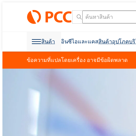
สินค้า
อินซีไอและแคส
สินค้าอุปโภคบ
วัตถุดิบเคมี
วัตถุดิบเคมี
สินค้าอุปโภคบริโภคและบรรจุภัณฑ์
สารลดแรงตึงผิว
โพลียูรีเทน
ข้อความที่แปลโดยเครื่อง อาจมีข้อผิดพลาด
การดูแลส่วนบุคคลและการดูแลบ้าน
โฟมสเปรย์เซลล์เปิด C
การก่อสร้างอาคาร
การขุดเจาะและการขุด
ฉนวนกันเสียง
การกำจัดคราบน้ำมัน
วัตถุดิบสำหรับการผลิ
วัตถุดิบสำหรับสูตร
การขุดและการขุดเจา
อุตสาหกรรมฟอกหนัง
ผลิตภัณฑ์ฆ่าเชื้อ
อุตสาหกรรมอิเล็กทรอน
ที่นอนและเบาะ
สารช่วยในการผลิต
การขนส่ง
Crossin® ฮาร์ด 50
โพลิออลโพลีเอสเตอร์
Polyether โพลิออล
การดูแลช่องปาก
สบู่เหลว
สารลดแรงตึงผิวที่ไม่ใช่ไอออนิก
น้ำยาขจัดคราบผ้า
สารลดแรงตึงผิวประจ
คลอร์อัลคาไล
การทำความสะอาด I&I
บรรจุภัณฑ์
การพิมพ์
ผลิตภัณฑ์ป้องกันพืช
การทำความสะอาดและการซักล้าง
ผลิตภัณฑ์เสริมอาหาร
สารกันฟอง
การป้องกันอัคคีภัย
Ekoprodur® 1331B2
เครื่องมือค้นหาชื่อ INCI
เครื
Roflam B7 - สารหน่วง
EXOstat 187 (กรดไขมั
กาวและวัสดุยาแนว
ฉนวนโฟมสเปรย์
ห้องนักบิน, แผงบุหลัง
อุตสาหกรรมไฟฟ้า
จากฮาโลเจน
Ekoprodur®S0331FL
มาลัย
กาวอเนกประสงค์
การดูแลสัตว์เลี้ยง
น้ำมันหล่อลื่นและของเหลวสำหรับ