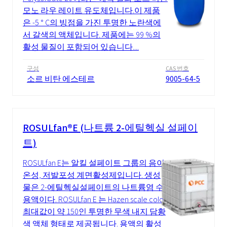
모노 라우 레이트 유도체입니다.이 제품
은 -5 ° C의 빙점을 가진 투명한 노란색에
서 갈색의 액체입니다. 제품에는 99 %의
활성 물질이 포함되어 있습니다....
구성
CAS 번호
소르 비탄 에스테르
9005-64-5
ROSULfan®E (나트륨 2-에틸헥실 설페이
트)
ROSULfan E는 알킬 설페이트 그룹의 음이
온성, 저발포성 계면활성제입니다. 생성
물은 2-에틸헥실설페이트의 나트륨염 수
용액이다. ROSULfan E 는 Hazen scale color
최대값이 약 150인 투명한 무색 내지 담황
색 액체 형태로 제공됩니다. 용액의 활성