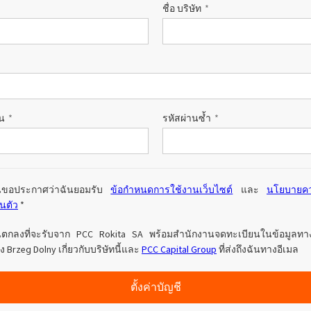
ชื่อ บริษัท
ate 80)
POLIkol 4000 เม็ด (PEG-90)
น้ำยาล้างห้องน้ำ
สารเสริมฤทธิ์
โซเดียมไฮโปคลอไรต์
ระบบฉนวน PU
ระบบสเปรย์ความร้อน
เครื่องสำอางทำความสะอาด
ความสบายและการออกแบบ
ซีลแลนท์
สติก
ผิวกาย
ตามหลักสรีรศาสตร์
astor Oil)
ROKAnol ID7 (Isodeceth-7)
โซดาไฟเกล็ด
อฮอล์, C12-15, เอ
ROKAnol®LP3135 (โพลีออกซีอัลคิลีนไกลคอ
ต)
ลอีเทอร์)
สินค้าเอนกประสงค์
าน
รหัสผ่านซ้ำ
น้ำมันละหุ่ง PEG-11
ไตรคลอโรไซเลน
C9-11 ปาเรธ-8
อุตสาหกรรมไม้
เครื่องปั้นดินเผา
ประยุกต์
โพลียูเรีย
สารเติมแต่ง
Sorbitan Oleate
ะดูแล
น้ำยาทำความสะอาดพื้นผิว
น้ำยาทำความสะอาดห้
แข็ง
นขอประกาศว่าฉันยอมรับ
ข้อกำหนดการใช้งานเว็บไซต์
และ
นโยบายคว
PEG-12
วนตัว
*
แอปพลิเคชั่นอื่นๆ
โอซีเอฟ (โฟมส่วนปร
นตกลงที่จะรับจาก PCC Rokita SA พร้อมสำนักงานจดทะเบียนในข้อมูลทา
เดียว)
 Brzeg Dolny เกี่ยวกับบริษัทนี้และ
PCC Capital Group
ที่ส่งถึงฉันทางอีเมล
น้ำยาล้างจานสำหรับมือ
ผงซักฟอก
ตั้งค่าบัญชี