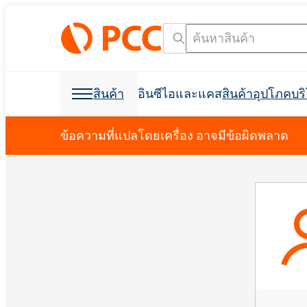
สินค้า
อินซีไอและแคส
สินค้าอุปโภคบ
วัตถุดิบเคมี
วัตถุดิบเคมี
สินค้าอุปโภคบริโภคและบรรจุภัณฑ์
สารลดแรงตึงผิว
โพลียูรีเทน
ข้อความที่แปลโดยเครื่อง อาจมีข้อผิดพลาด
การดูแลส่วนบุคคลและการดูแลบ้าน
โฟมสเปรย์เซลล์เปิด C
การก่อสร้างอาคาร
ฉนวนกันเสียง
การกำจัดคราบน้ำมัน
วัตถุดิบสำหรับการผลิ
วัตถุดิบสำหรับสูตร
การขุดและการขุดเจา
อุตสาหกรรมฟอกหนัง
ผลิตภัณฑ์ฆ่าเชื้อ
อุตสาหกรรมอิเล็กทรอน
ที่นอนและเบาะ
การขุดเจาะและการขุด
สารช่วยในการผลิต
การขนส่ง
Crossin® ฮาร์ด 50
โพลิออลโพลีเอสเตอร์
Polyether โพลิออล
การดูแลช่องปาก
น้ำยาขจัดคราบผ้า
สารลดแรงตึงผิวประจ
คลอร์อัลคาไล
การทำความสะอาด I&I
บรรจุภัณฑ์
การพิมพ์
ผลิตภัณฑ์ป้องกันพืช
สบู่เหลว
สารลดแรงตึงผิวที่ไม่ใช่ไอออนิก
การทำความสะอาดและการซักล้าง
ผลิตภัณฑ์เสริมอาหาร
สารกันฟอง
การป้องกันอัคคีภัย
Ekoprodur® 1331B2
เครื่องมือค้นหาชื่อ INCI
เครื
Roflam B7 - สารหน่วง
EXOstat 187 (กรดไขมั
กาวและวัสดุยาแนว
ห้องนักบิน, แผงบุหลัง
อุตสาหกรรมไฟฟ้า
ฉนวนโฟมสเปรย์
จากฮาโลเจน
Ekoprodur®S0331FL
มาลัย
กาวอเนกประสงค์
การดูแลสัตว์เลี้ยง
น้ำมันหล่อลื่นและของเหลวสำหรับ