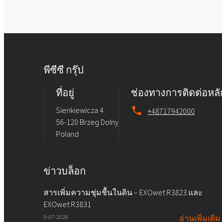
พีซีซี กรุ๊ป
ที่อยู่
ช่องทางการติดต่อหลั
Sienkiewicza 4
+48717942000
56-120 Brzeg Dolny
Poland
ข่าวบล็อก
สารเพิ่มความชุ่มชื้นในดิน – EXOwet R3823 และ
EXOwet R3831
9-07-2026
อ่านเพิ่มเติม