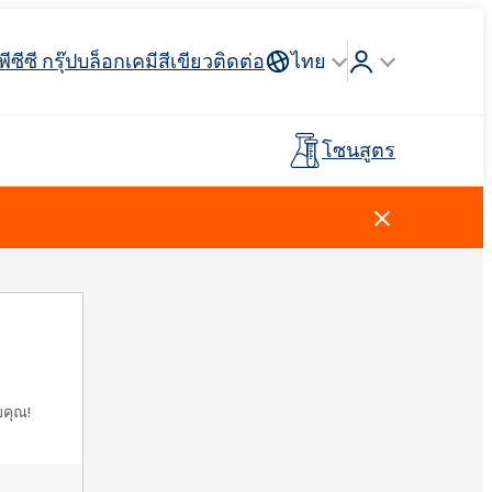
พีซีซี กรุ๊ป
บล็อก
เคมีสีเขียว
ติดต่อ
ไทย
โซนสูตร
Crossin® ฮาร์ด 40
่วางแขน
 API
รจุภัณฑ์
ตัวสะสม
ฉนวนสายไฟและสายเคเบิล
รถบรรทุกห้องเย็น
กาวสำหรับพื้นผิวกีฬาและ
ไม้เทียม
อุตสาหกรรมโลหการ
พรีโพลีเมอร์
นันทนาการ
การดูแลผู้ชาย
น้ำยาทำความสะอาดห้องครัว
สารลดแรงตึงผิวประจุบวก
วัตถุดิบและตัวกลาง
ยาง
สีและสารเคลือบ
ตัวแทนล้างไขมัน
ปุ๋ยทางใบ
Ekoprodur®S0330
บคุณ!
Rostabil TTDP-V (สารปรับเสถียรภาพ
EXOdis PC800 - สารกระจายตัวและสาร
พลาสเตอร์บอร์ดและสารเติม
กระบวนการเฉพาะทาง)
ทำให้เปียกอเนกประสงค์
Ekoprodur®S10-HP
กาวและไพรเมอร์สำหรับแผง
แต่งยิปซั่ม
น้ำหอม
แซนวิช