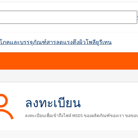
ริโภคและบรรจุภัณฑ์
สารลดแรงตึงผิว
โพลียูรีเทน
rossin® 450
Crossin® ฮาร์ด 36
ตกาว
ะ
ิกส์
กาวก่อสร้าง
ตัวกรอง
การกันซึม
การบำบัดน้ำและน้ำเสีย
ตัวทำละลายทางเภสัชกรรม
อุตสาหกรรมสิ่งทอ
ผลิตภัณฑ์ทำความสะอาด
อุตสาหกรรมเครื่องทำความ
หนังเทียม
ฉนวนท่อในท่อ
ที่นั่ง พนักพิงศีรษะ ที
สารทำให้เกิดฟอง
กาวติดไม้
แพ็คเกจเสริม
อุตสาหกรรมเชื้อเพลิง
วัตถุดิบสำหรับการผลิต
สารเติมแต่งสำหรับบร
แบตเตอรี่ Li-Ion และ
อุโมงค์
วัตถุดิบสำหรับสารดับเพลิง
สินค้าพร้อมใช้
เฟอร์นิเจอร์ตกแต่ง
Crossin® แอทติก ซอฟท์
ระบบโพลิยูรีเทน
สารหน่วงไฟ
สำหรับติดตั้งในอุตสาหกรรม
เย็นและเครื่องใช้ในครัวเรือน
อาหาร
รวมถึงประเภทย่อย
ลงทะเบียน
การดูแลผิว
การดูแลผิวหน้า
ุลบ
ผลิตภัณฑ์ทำความสะอาดและดูแล
สารลดแรงตึงผิวแอมโฟเทอริก
คลอโรไซเลน
การทำความสะอาดและดูแลรถยนต์
พลาสติก
การหว่านปุ๋ย
สารกระจายตัวและเรซิน
อาหาร
เฟอร์นิเจอร์
สารฟอกขาว
Ekoprodur®S0310/E
ลงทะเบียนเพื่อเข้าถึงไฟล์ MSDS ของผลิตภัณฑ์ของเรา ขอขอ
่องมือค้นหาหมายเลข CAS
Roflex T45 (สารพลาสติไซเซอร์และสาร
ไฟฟอสฟอรัสที่ปราศ
SULFOROKAnol® L430/1 - อิมัลซิไฟเออร์
น, เอทอกซิเลต)
คา, พวง
แผงตัวถัง กันชน เรือนกระจก
แอปพลิเคชั่นอื่นๆ
ท่อฉนวนสำเร็จรูป
ฝาครอบท่อ
หน่วงการติดไฟ)
ประจุลบ
Ekoprodur®S0541
กาวเม็ดยาง
กาวเสริมแรงมวลหิน
การดูแลเด็ก
การดูแลเส้นผม