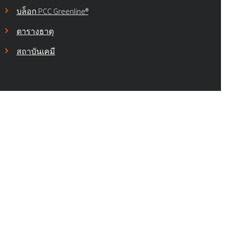
บล็อก PCC Greenline®
ตารางธาตุ
สถาบันเคมี