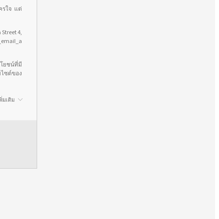
ัครใจ แต่
 Street 4,
_email_a
ยชน์ที่มี
็บไซต์ของ
ิ่มเติม