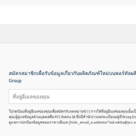
สมัครสมาชิกเพื่อรับข้อมูลเกี่ยวกับผลิตภัณฑ์ใหม่บนพอร์ทัลผล
Group
โปรดป้อนที่อยู่อีเมลของคุณเพื่อสมัครรับจดหมายข่าว การให้ที่อยู่อีเมลของคุณนั้
คุณ ผู้ดูแลข้อมูลส่วนบุคคลคือ PCC Rokita SA ซึ่งมีสำนักงานจดทะเบียนอยู่ที่ Brzeg D
ดูแลการปกป้องข้อมูลของเราทางอีเมล: [hide _email_a address="iod.rokita@pcc.e