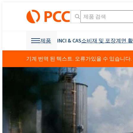
제품
INCI & CAS
소비재 및 포장
계면 
화학 원료
화학 원료
소비재 및 포장
계면 활성제
폴리 우레탄
기계 번역 된 텍스트. 오류가있을 수 있습니다.
개인 관리 및 홈 케어
Crossin® 450 오픈 
가구 산업
덮개를 씌운 가구
OCF (일 액형 폼)
기타 응용
섬유 산업
광업 및 드릴링
제형용 원료
소독 제품
냉동 산업 및 가전
접착제 생산을 위한 
발포제
부형제
건축 및 건설
Crossin® 하드 50
폴리 에스테르 폴리올
폴리 에테르 폴리올
구강 관리
액체 비누
비이 온성 계면 활성제
직물 얼룩 제거제
음이온 성 계면 활성
원료 및 중간체
식물 보호 제품
I & I 청소
분산액 및 수지
덧신
교통
건강 보조 식품
소포제
농약
Ekoprodur® 1331B2
INCI 이름 검색 엔진
CAS
Roflam B7 - 할로겐
EXOstat 187(지방산,
섬유 및 가죽
기타 응용
전력 산업
방수
Ekoprodur®S0331FL
좌석, 머리 받침, 팔걸
아기 케어
ROKwinol 80 (Polysorb
스프레이 단열재