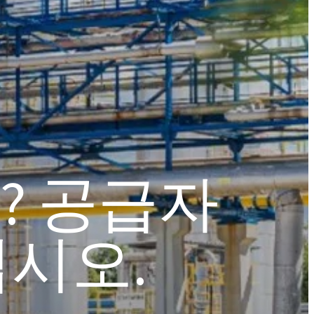
주방용 액체 및 로션
아스팔트 첨가제
염산
 분야
편안함과 인체공학
ROKAmer 2000
모노 클로로 아세트산
ROSULfan®E (2-에틸헥실황산나트륨)
식기 세척기 제품
콘크리트 및 모르타르 첨가제
PEG-40 피마자유
ROKAnol®GA8 (C10 알코올, 에톡실화)
테트라에톡시실란
세탁 세제
코코베타인
? 공급자
Deceth-5
십시오.
주방 세제