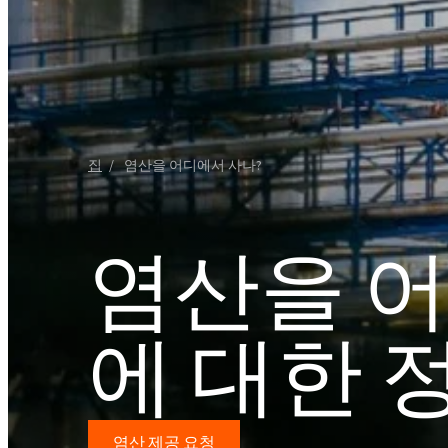
욕실 클리너
창문 클리너
Ekoprodur® S11E-MAX
화학 시약
생체자극제
에너지 및 자원
클로랄칼리
윤활제 및 금속 가공 유체
샌드위치 패널
염소
실란트
향수
음식 산업
ROKAcet R40(PEG-4
가성소다
전자 및 전기 산업
ROKAnol®LP3943 (알
섬유 유연제 및 농축액
프로폭실화)
집
염산을 어디에서 사나?
클로로실란
접착제 및 실란트
열 및 음향 스프레이 
PEG-26 피마자유
ROKAnol®NL6
폴리우레아
사염화 규소
제약
다목적 세정제
Polysorbate 20
염산을 어
청소 및 세탁
코팅 및 잉크
PEG-4
파이프 내 단열재
액체 및 젤 세척
펄프 및 제지
에 대한 
손 설거지 세제
플라스틱 및 고무
화재 예방
염산 제공 요청