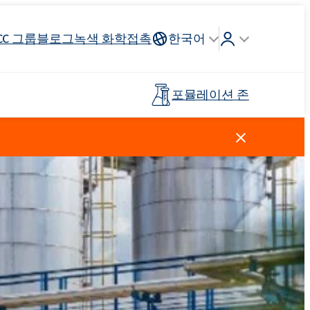
CC 그룹
블로그
녹색 화학
접촉
한국어
포뮬레이션 존
Crossin® 하드 40
리튬 이온
인조가죽
건축 도자기
조종석, 헤드 라이닝, 스티어링
연료 산업
목재 접착제
프리폴리머
휠
스킨 케어
주방 세제
양이온 성 계면 활성제
클로로실란
살포 비료
페인트 및 코팅
플라스틱
탈지제
Ekoprodur®S0330
EXOdis PC800 - 범용 분산 및 습윤제
Rostabil TTDP-V(특수 공정 안정제)
제 및 프
사전 절연 파이프
스포츠 및 레크리에이션 표면
Ekoprodur®S10-HP
용 접착제
친밀한 위생
Roflex T70L(가소제 및 난연제)