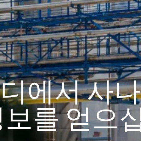
변기 액
엽면비료
석고 보드 및 석고 첨가제
스프레이 폼 단열재
차아염소산나트륨
암반 보강용 접착제
전자공학 및 기술 응용
헤어 케어
0 캐스터 오일)
ROKAnol ID7(Isodeceth-7)
가성소다 플레이크
코올, C12-15, 에톡실화
ROKAnol®LP3135(폴리옥시알킬렌 글리콜
다목적 제품
에테르)
시스템
전선 및 케이블 절연
절연 보드
PEG-11 피마자유
C9-11 파레스-8
첨가제
폴리우레탄 겔의 원료
트리클로로실란
단단한 표면 세척제
목재 세척 및 관리
소르비탄 Oleate
디에서 사나
PEG-12
파이프 커버
화학 앵커
정보를 얻으
식기 세척기 세제
욕실 세정제