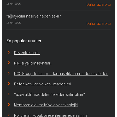
16-04-2026
Daha fazla oku
Yağlayıcılar nasıl ve neden eskir?
16-04-2026
Daha fazla oku
En popüler ürünler
Dezenfektanlar
PIR ısı yalıtım levhaları
PCC Group ile tanışın – farmasötik hammadde üreticileri
Beton katkıları ve katkı maddeleri
Yüzey aktif maddeler nereden satın alınır?
Membran elektrolizi ve cıva teknolojisi
Poliüretan köpük bileşenleri nereden alınır?