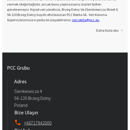
vermek isteğe bağlıdır, ancak bunu yapmazsanız size bir bülten
gönderemeyiz. Kişisel veri yöneticisi, Brzeg Dolny'de (Sienkiewicza Street 4,
56-120 Brzeg Dolny) kayıtlı ofisi bulunan PCC Rokita SA . Veri Koruma
Süpervizörümüze e-posta ile ulaşabilirsiniz:
iod.rokita@pcc.eu
.
Daha fazla oku
PCC Grubu
Adres
Sienkiewicza 4
56-120 Brzeg Dolny
Poland
Bize Ulaşın
+48717942000