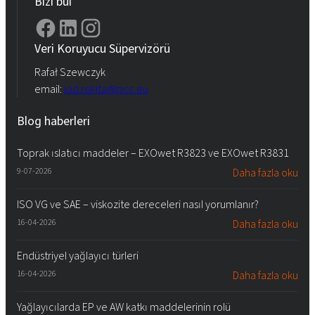
Bizi bul
Veri Koruyucu Süpervizörü
Rafał Szewczyk
email:
iod.rokita@pcc.eu
Blog haberleri
Toprak ıslatıcı maddeler – EXOwet R3823 ve EXOwet R3831
9-07-2026
Daha fazla oku
ISO VG ve SAE – viskozite dereceleri nasıl yorumlanır?
16-04-2026
Daha fazla oku
Endüstriyel yağlayıcı türleri
16-04-2026
Daha fazla oku
Yağlayıcılarda EP ve AW katkı maddelerinin rolü