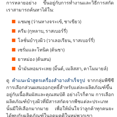
การหลายอย่าง ขึ้นอยู่กับการทำงานและวิธีการสกัด
เราสามารถค้นหาได้ใน:
แชมพู (ว่านหางจระเข้, ชาเขียว)
ครีม (กุหลาบ, ราสเบอร์รี่)
โลชั่นบำรุงผิว (วาเลอเรียน, ราสเบอร์รี่)
เซรั่มและโทนิค (ต้นชา)
ยาหม่อง (ต้นสน)
น้ำมันหอมระเหย (มิ้นต์, เมลิสสา, คาโมมายล์)
ดู
คำแนะนำสูตรเครื่องสำอางสำเร็จรูป
จากกลุ่มพีซีซี
การเลือกส่วนผสมออกฤทธิ์สำหรับแต่ละผลิตภัณฑ์ขึ้น
อยู่กับเนื้อสัมผัสและคุณสมบัติ อย่างไรก็ตาม การเลือก
ผลิตภัณฑ์บำรุงผิวที่มีสารสกัดจากพืชแต่ละประเภท
นั้นมีให้เลือกมากมาย เพื่อให้มั่นใจว่าลูกค้าทุกคนจะ
ได้พบกับผลิตภัณฑ์ในอุดมคติในหมู่พวกเขา