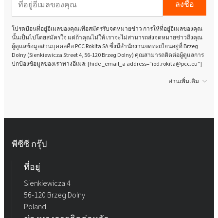
ลงชื่อ
โปรดป้อนที่อยู่อีเมลของคุณเพื่อสมัครรับจดหมายข่าว การให้ที่อยู่อีเมลของคุณ
นั้นเป็นไปโดยสมัครใจ แต่ถ้าคุณไม่ให้ เราจะไม่สามารถส่งจดหมายข่าวถึงคุณ
ผู้ดูแลข้อมูลส่วนบุคคลคือ PCC Rokita SA ซึ่งมีสำนักงานจดทะเบียนอยู่ที่ Brzeg
Dolny (Sienkiewicza Street 4, 56-120 Brzeg Dolny) คุณสามารถติดต่อผู้ดูแลการ
ปกป้องข้อมูลของเราทางอีเมล: [hide _email_a address="iod.rokita@pcc.eu"]
อ่านเพิ่มเติม
พีซีซี กรุ๊ป
ที่อยู่
Sienkiewicza 4
56-120 Brzeg Dolny
Poland