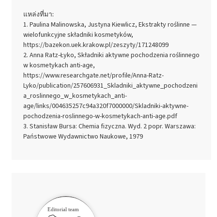
แหล่งที่มา:
Paulina Malinowska, Justyna Kiewlicz, Ekstrakty roślinne —
wielofunkcyjne składniki kosmetyków,
https://bazekon.uek.krakow.pl/zeszyty/171248099
Anna Ratz-Łyko, Składniki aktywne pochodzenia roślinnego
w kosmetykach anti-age,
https://www.researchgate.net/profile/Anna-Ratz-
Lyko/publication/257606931_Skladniki_aktywne_pochodzeni
a_roslinnego_w_kosmetykach_anti-
age/links/004635257c94a320f7000000/Skladniki-aktywne-
pochodzenia-roslinnego-w-kosmetykach-anti-age.pdf
Stanisław Bursa: Chemia fizyczna. Wyd. 2 popr. Warszawa:
Państwowe Wydawnictwo Naukowe, 1979