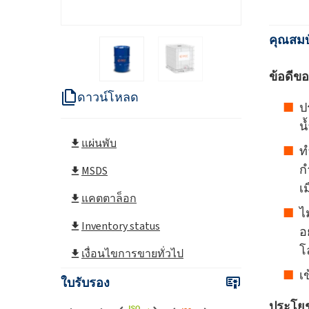
คุณสมบ
ข้อดีขอ
ดาวน์โหลด
ป
น
แผ่นพับ
ท
ก
MSDS
เม
แคตตาล็อก
ไ
Inventory status
อ
โ
เงื่อนไขการขายทั่วไป
เ
ใบรับรอง
ประโยช