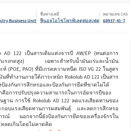
ate 80)
POLIkol 4000 เม็ด (PEG-90)
น้ำยาล้างห้องน้ำ
ชื่อทางเคมี
หมายเลข CAS
สารเสริมฤทธิ์
stry Business Unit
ฟีนอลไอโซโพรพิเลตฟอสเฟต
68937-41-7
โซเดียมไฮโปคลอไรต์
ระบบฉนวน PU
ระบบสเปรย์ความร้อน
เครื่องสำอางทำความสะอาด
สติก
ความสบายและการออกแบบ
ซีลแลนท์
ผิวกาย
ตามหลักสรีรศาสตร์
astor Oil)
ROKAnol ID7 (Isodeceth-7)
โซดาไฟเกล็ด
อฮอล์, C12-15, เอ
ROKAnol®LP3135 (โพลีออกซีอัลคิลีนไกลคอ
ต)
ลอีเทอร์)
สินค้าเอนกประสงค์
b AD 122 เป็นสารเติมแต่งจารบี AW/EP (ทนต่อการ
น้ำมันละหุ่ง PEG-11
ไตรคลอโรไซเลน
อ/แรงกดสูง) เฉพาะสำหรับน้ำมันแร่และน้ำมัน
C9-11 ปาเรธ-8
อุตสาหกรรมไม้
เครื่องปั้นดินเผา
ประยุกต์
โพลียูเรีย
สารเติมแต่ง
ะห์ (POE, PAO) ที่มีเกรดความหนืด ISO VG 22 ในสูตร
Sorbitan Oleate
ะดูแล
น้ำยาทำความสะอาดพื้นผิว
น้ำยาทำความสะอาดห้
มันที่ทำงานภายใต้ภาระหนัก Rokolub AD 122 เป็นสาร
แข็ง
PEG-12
่งป้องกันการสึกหรอและป้องกันการยึดที่ขาดไม่ได้
กคือการปรับปรุงความสามารถในการอัดจารบีของ
แอปพลิเคชั่นอื่นๆ
โอซีเอฟ (โฟมส่วนปร
พื้นฐาน การใช้ Rokolub AD 122 ลดแรงเสียดทานของ
เดียว)
ะกอบแรงเสียดทานการผสมพันธุ์ และลดการสึกหรอ
น้ำยาล้างจานสำหรับมือ
ผงซักฟอก
กรณ์ นอกจากนี้ยังป้องกันการยึดของเครื่องจักรใน
่โหลดเกินโดยไม่คาดคิด