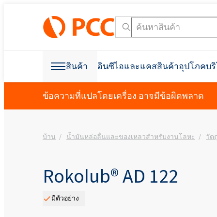
สินค้า
อินซีไอและแคส
สินค้าอุปโภคบ
วัตถุดิบเคมี
วัตถุดิบเคมี
สินค้าอุปโภคบริโภคและบรรจุภัณฑ์
สารลดแรงตึงผิว
โพลียูรีเทน
ข้อความที่แปลโดยเครื่อง อาจมีข้อผิดพลาด
การดูแลส่วนบุคคลและการดูแลบ้าน
โฟมสเปรย์เซลล์เปิด C
การก่อสร้างอาคาร
บ้าน
น้ำมันหล่อลื่นและของเหลวสำหรับงานโลหะ
วัต
การขุดเจาะและการขุด
ฉนวนกันเสียง
การกำจัดคราบน้ำมัน
วัตถุดิบสำหรับการผลิ
วัตถุดิบสำหรับสูตร
การขุดและการขุดเจา
อุตสาหกรรมฟอกหนัง
ผลิตภัณฑ์ฆ่าเชื้อ
อุตสาหกรรมอิเล็กทรอน
ที่นอนและเบาะ
สารช่วยในการผลิต
การขนส่ง
Crossin® ฮาร์ด 50
โพลิออลโพลีเอสเตอร์
Polyether โพลิออล
การดูแลช่องปาก
สบู่เหลว
สารลดแรงตึงผิวที่ไม่ใช่ไอออนิก
น้ำยาขจัดคราบผ้า
สารลดแรงตึงผิวประจ
คลอร์อัลคาไล
การทำความสะอาด I&I
บรรจุภัณฑ์
การพิมพ์
ผลิตภัณฑ์ป้องกันพืช
การทำความสะอาดและการซักล้าง
ผลิตภัณฑ์เสริมอาหาร
สารกันฟอง
Rokolub® AD 122
การป้องกันอัคคีภัย
Ekoprodur® 1331B2
เครื่องมือค้นหาชื่อ INCI
เครื
Roflam B7 - สารหน่วง
EXOstat 187 (กรดไขมั
กาวและวัสดุยาแนว
ฉนวนโฟมสเปรย์
ห้องนักบิน, แผงบุหลัง
อุตสาหกรรมไฟฟ้า
จากฮาโลเจน
มีตัวอย่าง
Ekoprodur®S0331FL
มาลัย
กาวอเนกประสงค์
การดูแลสัตว์เลี้ยง
น้ำมันหล่อลื่นและของเหลวสำหรับ