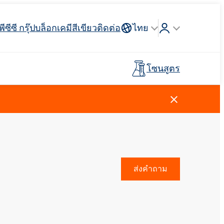
พีซีซี กรุ๊ป
บล็อก
เคมีสีเขียว
ติดต่อ
ไทย
โซนสูตร
Crossin® ฮาร์ด 40
่วางแขน
 API
รจุภัณฑ์
ตัวสะสม
ฉนวนสายไฟและสายเคเบิล
รถบรรทุกห้องเย็น
กาวสำหรับพื้นผิวกีฬาและ
อุตสาหกรรมโลหการ
ไม้เทียม
พรีโพลีเมอร์
นันทนาการ
การดูแลผู้ชาย
น้ำยาทำความสะอาดห้องครัว
สารลดแรงตึงผิวประจุบวก
วัตถุดิบและตัวกลาง
ยาง
สีและสารเคลือบ
ส่งคำถาม
ตัวแทนล้างไขมัน
ปุ๋ยทางใบ
Ekoprodur®S0330
Rostabil TTDP-V (สารปรับเสถียรภาพ
EXOdis PC800 - สารกระจายตัวและสาร
พลาสเตอร์บอร์ดและสารเติม
กระบวนการเฉพาะทาง)
ทำให้เปียกอเนกประสงค์
Ekoprodur®S10-HP
แต่งยิปซั่ม
กาวและไพรเมอร์สำหรับแผง
น้ำหอม
แซนวิช