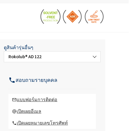
Roflex T70L (สารพลาสติไซเซอร์และสาร
หน่วงไฟ)
น้ำยาล้างจานและโลชั่น
กรดไฮโดรคลอริก
และอะคู
สารเติมแต่งคอนกรีตและมอร์
ตาร์
วัตถุดิบสำหรับเจลโพลียูรีเทน
ROKAmer 2000
กรดโมโนคลอโรอะซิติก
ROSULfan®E (โซเดียม 2-เอทิลเฮกซิล
ซัลเฟต)
ดูสินค้ารุ่นอื่นๆ
ผลิตภัณฑ์เครื่องล้างจาน
Rokolub® AD 122
น้ำมันละหุ่ง PEG-40
ROKAnol®GA8 (แอลกอฮอล์ C10, เอทอกซิ
เตตระเอทอกซีไซเลน
เลต)
แผงแซนวิช
โคโค-เบทาอีน
Rokolub® AD 132
องครัว
น้ำยาทำความสะอาดห้องน้ำ
สอบถามรายบุคคล
Deceth-5
Rokolub® AD 232
ะกอบ
แบบฟอร์มการติดต่อ
Rokolub® AD 246
เปิดเผยอีเมล
ผงซักฟอกสำหรับเครื่องล้าง
จาน
เปิดเผยหมายเลขโทรศัพท์
Rokolub® AD 246 plus