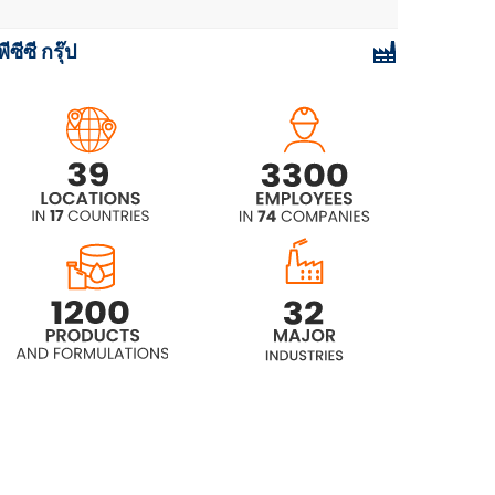
พีซีซี กรุ๊ป
Rokolub® AD 246 ultra
Rokolub® AD 268