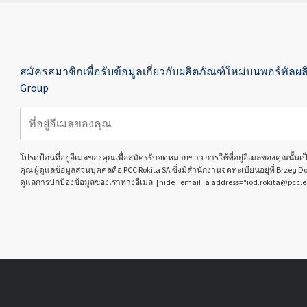
สมัครสมาชิกเพื่อรับข้อมูลเกี่ยวกับผลิตภัณฑ์ใหม่บนพอร์ทัลผล
Group
โปรดป้อนที่อยู่อีเมลของคุณเพื่อสมัครรับจดหมายข่าว การให้ที่อยู่อีเมลของคุณนั้
คุณ ผู้ดูแลข้อมูลส่วนบุคคลคือ PCC Rokita SA ซึ่งมีสำนักงานจดทะเบียนอยู่ที่ Brzeg D
ดูแลการปกป้องข้อมูลของเราทางอีเมล: [hide _email_a address="iod.rokita@pcc.e