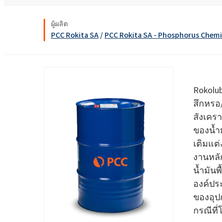
งานโลหะ
Ekoprodur® S11E-MAX
สารเคมี
ROKwinol 80 (Polysorb
น้ำยาล้างห้องน้ำ
น้ำยาเช็ดกระจก
พลังงานและทรัพยากร
ผู้ผลิต
สารกระตุ้นชีวภาพ
คลอร์อัลคาไล
PCC Rokita SA
/
PCC Rokita SA - Phosphorus Chemi
พลาสติกและยาง
คลอรีน
พุกเคมี
สุขอนามัยที่ใกล้ชิด
กาวโฟมรีบอนด์
ยา
ROKAcet R40 (PEG-40 C
น้ำด่างโซดาไฟ
ROKAnol®LP3943 (แอลก
สารเคลือบและหมึก
ทอกซิเลตโพรพอกซิเล
น้ำยาปรับผ้านุ่มและคอนเดนเสท
คลอโรไซเลน
Rokolu
สิ่งทอและหนัง
น้ำมันละหุ่ง PEG-26
ซิลิคอนเตตระคลอไรด์
สึกหร
ROKAnol®NL6
สารเติมแต่งแอสฟัลต์
สเปรย์ฉนวนกันความร้อน
อิเล็กทรอนิกส์และการ
สังเครา
Polysorbate 20
ใช้ทางเทคนิค
การทำความสะอาดแล
ของน้ำ
อุตสาหกรรมอาหาร
ไม้
PEG-4
เติมแต
อุตสาหกรรมอิเล็กทรอนิกส์และไฟฟ้า
งานหลั
น้ำยาซักผ้าและเจล
แผ่นฉนวน
อุตสาหกรรมเฟอร์นิเจอร์
น้ำมัน
องค์ปร
เคมีเกษตร
น้ำยาทำความสะอาด
ของอุป
อเนกประสงค์
เยื่อกระดาษและกระดาษ
กรณีที