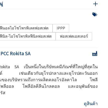
ู่
ฟีนอลไอโซโพรพิเลตฟอสเฟต
IPPP
ฟีนิล-ไอโซโพรพิลฟีนิลฟอสเฟต
ฟอสเฟตเอสเทอร์
:
PCC Rokita SA
kita SA เป็นหนึ่งในบริษัทเคมีภัณฑ์ที่ใหญ่ที่สุดใน
ด์ เช่นเดียวกับยุโรปกลางและยุโรปตะวันออก
รมของบริษัทรวมถึงการผลิตคลอโรอัลคาไล โพลี
์โพลีออล โพลีอัลคิลีนไกลคอล และอนุพันธ์ของ
รัส
ดูสินค้า