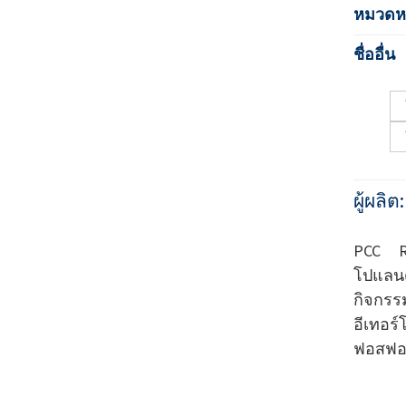
หมวดหม
ชื่ออื่น
ผู้ผลิต
PCC Ro
โปแลน
กิจกร
อีเทอร
ฟอสฟอ