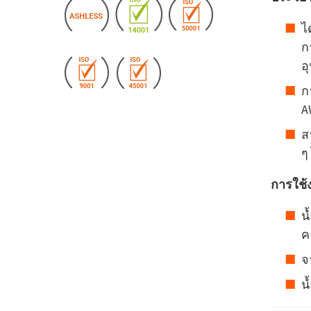
ไ
ก
อ
ก
A
ส
ๆ 
การใช้
น
ค
จ
น