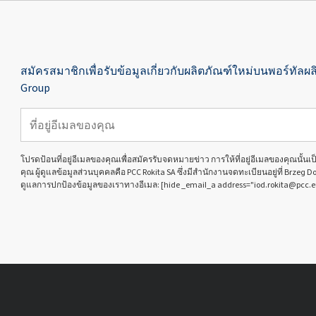
สมัครสมาชิกเพื่อรับข้อมูลเกี่ยวกับผลิตภัณฑ์ใหม่บนพอร์ทัลผล
Group
โปรดป้อนที่อยู่อีเมลของคุณเพื่อสมัครรับจดหมายข่าว การให้ที่อยู่อีเมลของคุณนั้
คุณ ผู้ดูแลข้อมูลส่วนบุคคลคือ PCC Rokita SA ซึ่งมีสำนักงานจดทะเบียนอยู่ที่ Brzeg D
ดูแลการปกป้องข้อมูลของเราทางอีเมล: [hide _email_a address="iod.rokita@pcc.e