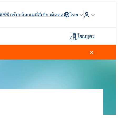
พีซีซี กรุ๊ป
บล็อก
เคมีสีเขียว
ติดต่อ
ไทย
โซนสูตร
Crossin® ฮาร์ด 40
่วางแขน
 API
รจุภัณฑ์
ตัวสะสม
ฉนวนสายไฟและสายเคเบิล
รถบรรทุกห้องเย็น
กาวสำหรับพื้นผิวกีฬาและ
ไม้เทียม
อุตสาหกรรมโลหการ
พรีโพลีเมอร์
นันทนาการ
การดูแลผู้ชาย
น้ำยาทำความสะอาดห้องครัว
สารลดแรงตึงผิวประจุบวก
วัตถุดิบและตัวกลาง
ยาง
สีและสารเคลือบ
ตัวแทนล้างไขมัน
ปุ๋ยทางใบ
Ekoprodur®S0330
Rostabil TTDP-V (สารปรับเสถียรภาพ
EXOdis PC800 - สารกระจายตัวและสาร
พลาสเตอร์บอร์ดและสารเติม
กระบวนการเฉพาะทาง)
ทำให้เปียกอเนกประสงค์
Ekoprodur®S10-HP
กาวและไพรเมอร์สำหรับแผง
แต่งยิปซั่ม
น้ำหอม
แซนวิช