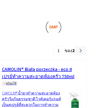
Roflex T70L (สารพลาสติไซเซอร์และสาร
หน่วงไฟ)
น้ำยาล้างจานและโลชั่น
กรดไฮโดรคลอริก
และอะคู
สารเติมแต่งคอนกรีตและมอร์
วัตถุดิบสำหรับเจลโพลียูรีเทน
ตาร์
ROKAmer 2000
กรดโมโนคลอโรอะซิติก
ROSULfan®E (โซเดียม 2-เอทิลเฮกซิล
ซัลเฟต)
ผลิตภัณฑ์เครื่องล้างจาน
น้ำมันละหุ่ง PEG-40
ROKAnol®GA8 (แอลกอฮอล์ C10, เอทอกซิ
เตตระเอทอกซีไซเลน
ของ
2
เลต)
แผงแซนวิช
โคโค-เบทาอีน
องครัว
น้ำยาทำความสะอาดห้องน้ำ
CAMOLIN® Biała porzeczka - eco ส
Deceth-5
เปรย์ทำความสะอาดห้องครัว 750ml
ะกอบ
พร้อมใช้
ผงซักฟอกสำหรับเครื่องล้าง
CAMOLIN® น้ำยาทำความสะอาดห้อง
จาน
ครัววีแก้นธรรมชาติ ไวท์เคอร์แรนท์
เป็นสเปรย์ที่สะดวกในการทำความ