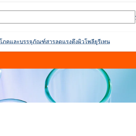
ริโภคและบรรจุภัณฑ์
สารลดแรงตึงผิว
โพลียูรีเทน
rossin® 450
Crossin® ฮาร์ด 36
ตกาว
ะ
ิกส์
กาวก่อสร้าง
ตัวกรอง
การกันซึม
การบำบัดน้ำและน้ำเสีย
ตัวทำละลายทางเภสัชกรรม
อุตสาหกรรมสิ่งทอ
ผลิตภัณฑ์ทำความสะอาด
อุตสาหกรรมเครื่องทำความ
หนังเทียม
ฉนวนท่อในท่อ
ที่นั่ง พนักพิงศีรษะ ที
สารทำให้เกิดฟอง
กาวติดไม้
แพ็คเกจเสริม
อุตสาหกรรมเชื้อเพลิง
วัตถุดิบสำหรับการผลิต
สารเติมแต่งสำหรับบร
แบตเตอรี่ Li-Ion และ
อุโมงค์
วัตถุดิบสำหรับสารดับเพลิง
สินค้าพร้อมใช้
เฟอร์นิเจอร์ตกแต่ง
Crossin® แอทติก ซอฟท์
ระบบโพลิยูรีเทน
สารหน่วงไฟ
สำหรับติดตั้งในอุตสาหกรรม
เย็นและเครื่องใช้ในครัวเรือน
อาหาร
รวมถึงประเภทย่อย
การดูแลผิว
การดูแลผิวหน้า
ุลบ
ผลิตภัณฑ์ทำความสะอาดและดูแล
สารลดแรงตึงผิวแอมโฟเทอริก
คลอโรไซเลน
การทำความสะอาดและดูแลรถยนต์
พลาสติก
การหว่านปุ๋ย
สารกระจายตัวและเรซิน
อาหาร
เฟอร์นิเจอร์
สารฟอกขาว
Ekoprodur®S0310/E
่องมือค้นหาหมายเลข CAS
Roflex T45 (สารพลาสติไซเซอร์และสาร
ไฟฟอสฟอรัสที่ปราศ
SULFOROKAnol® L430/1 - อิมัลซิไฟเออร์
น, เอทอกซิเลต)
คา, พวง
แผงตัวถัง กันชน เรือนกระจก
แอปพลิเคชั่นอื่นๆ
ท่อฉนวนสำเร็จรูป
ฝาครอบท่อ
หน่วงการติดไฟ)
ประจุลบ
Ekoprodur®S0541
กาวเม็ดยาง
กาวเสริมแรงมวลหิน
การดูแลเด็ก
การดูแลเส้นผม