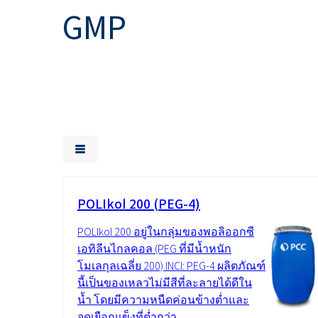
งานโลหะ
Ekoprodur® S11E-MAX
สารเคมี
ROKwinol 80 (Polysorb
GMP
น้ำยาล้างห้องน้ำ
น้ำยาเช็ดกระจก
พลังงานและทรัพยากร
สารกระตุ้นชีวภาพ
คลอร์อัลคาไล
พลาสติกและยาง
คลอรีน
พุกเคมี
สุขอนามัยที่ใกล้ชิด
กาวโฟมรีบอนด์
ยา
ROKAcet R40 (PEG-40 C
น้ำด่างโซดาไฟ
ROKAnol®LP3943 (แอลก
สารเคลือบและหมึก
ทอกซิเลตโพรพอกซิเล
น้ำยาปรับผ้านุ่มและคอนเดนเสท
คลอโรไซเลน
สิ่งทอและหนัง
น้ำมันละหุ่ง PEG-26
ซิลิคอนเตตระคลอไรด์
ROKAnol®NL6
สารเติมแต่งแอสฟัลต์
สเปรย์ฉนวนกันความร้อน
อิเล็กทรอนิกส์และการ
Polysorbate 20
ใช้ทางเทคนิค
การทำความสะอาดแล
อุตสาหกรรมอาหาร
ไม้
POLIkol 200 (PEG-4)
PEG-4
อุตสาหกรรมอิเล็กทรอนิกส์และไฟฟ้า
น้ำยาซักผ้าและเจล
POLIkol 200 อยู่ในกลุ่มของพอลิออกซี
แผ่นฉนวน
อุตสาหกรรมเฟอร์นิเจอร์
เอทิลีนไกลคอล (PEG ที่มีน้ำหนัก
เคมีเกษตร
โมเลกุลเฉลี่ย 200) INCI: PEG-4 ผลิตภัณฑ์
น้ำยาทำความสะอาด
นี้เป็นของเหลวไม่มีสีที่ละลายได้ดีใน
อเนกประสงค์
เยื่อกระดาษและกระดาษ
น้ำ โดยมีความหนืดค่อนข้างต่ำและ
จุดเยือกแข็งที่ต่ำกว่า...