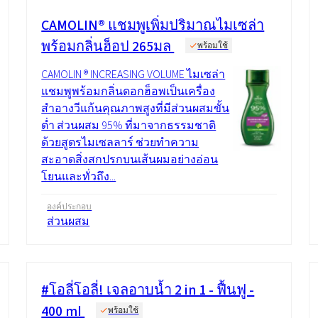
CAMOLIN® แชมพูเพิ่มปริมาณไมเซล่า
พร้อมกลิ่นฮ็อป 265มล
พร้อมใช้
CAMOLIN ® INCREASING VOLUME ไมเซล่า
แชมพูพร้อมกลิ่นดอกฮ็อพเป็นเครื่อง
สำอางวีแก้นคุณภาพสูงที่มีส่วนผสมขั้น
ต่ำ ส่วนผสม 95% ที่มาจากธรรมชาติ
ด้วยสูตรไมเซลลาร์ ช่วยทำความ
สะอาดสิ่งสกปรกบนเส้นผมอย่างอ่อน
โยนและทั่วถึง...
องค์ประกอบ
ส่วนผสม
#โอลี่โอลี่! เจลอาบน้ำ 2 in 1 - ฟื้นฟู -
400 ml
พร้อมใช้