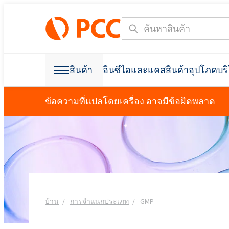
สินค้า
อินซีไอและแคส
สินค้าอุปโภคบ
วัตถุดิบเคมี
วัตถุดิบเคมี
สินค้าอุปโภคบริโภคและบรรจุภัณฑ์
สารลดแรงตึงผิว
โพลียูรีเทน
ข้อความที่แปลโดยเครื่อง อาจมีข้อผิดพลาด
การดูแลส่วนบุคคลและการดูแลบ้าน
โฟมสเปรย์เซลล์เปิด C
การก่อสร้างอาคาร
ฉนวนกันเสียง
การกำจัดคราบน้ำมัน
วัตถุดิบสำหรับการผลิ
วัตถุดิบสำหรับสูตร
การขุดและการขุดเจา
อุตสาหกรรมฟอกหนัง
ผลิตภัณฑ์ฆ่าเชื้อ
อุตสาหกรรมอิเล็กทรอน
ที่นอนและเบาะ
การขุดเจาะและการขุด
สารช่วยในการผลิต
การขนส่ง
Crossin® ฮาร์ด 50
โพลิออลโพลีเอสเตอร์
Polyether โพลิออล
การดูแลช่องปาก
น้ำยาขจัดคราบผ้า
สารลดแรงตึงผิวประจ
คลอร์อัลคาไล
การทำความสะอาด I&I
บรรจุภัณฑ์
การพิมพ์
ผลิตภัณฑ์ป้องกันพืช
สบู่เหลว
สารลดแรงตึงผิวที่ไม่ใช่ไอออนิก
การทำความสะอาดและการซักล้าง
ผลิตภัณฑ์เสริมอาหาร
สารกันฟอง
การป้องกันอัคคีภัย
Ekoprodur® 1331B2
เครื่องมือค้นหาชื่อ INCI
เครื
Roflam B7 - สารหน่วง
บ้าน
การจำแนกประเภท
GMP
EXOstat 187 (กรดไขมั
กาวและวัสดุยาแนว
ห้องนักบิน, แผงบุหลัง
อุตสาหกรรมไฟฟ้า
ฉนวนโฟมสเปรย์
จากฮาโลเจน
Ekoprodur®S0331FL
มาลัย
กาวอเนกประสงค์
การดูแลสัตว์เลี้ยง
น้ำมันหล่อลื่นและของเหลวสำหรับ