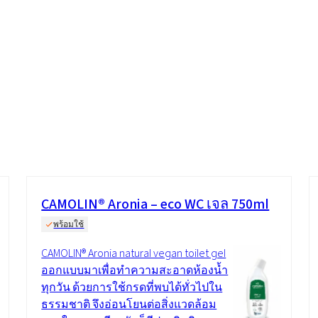
ate 80)
POLIkol 4000 เม็ด (PEG-90)
น้ำยาล้างห้องน้ำ
สารเสริมฤทธิ์
โซเดียมไฮโปคลอไรต์
ระบบฉนวน PU
ระบบสเปรย์ความร้อน
เครื่องสำอางทำความสะอาด
ความสบายและการออกแบบ
ซีลแลนท์
สติก
ผิวกาย
ตามหลักสรีรศาสตร์
astor Oil)
ROKAnol ID7 (Isodeceth-7)
โซดาไฟเกล็ด
อฮอล์, C12-15, เอ
ROKAnol®LP3135 (โพลีออกซีอัลคิลีนไกลคอ
ต)
ลอีเทอร์)
สินค้าเอนกประสงค์
น้ำมันละหุ่ง PEG-11
ไตรคลอโรไซเลน
C9-11 ปาเรธ-8
อุตสาหกรรมไม้
เครื่องปั้นดินเผา
ประยุกต์
โพลียูเรีย
สารเติมแต่ง
Sorbitan Oleate
ะดูแล
น้ำยาทำความสะอาดพื้นผิว
น้ำยาทำความสะอาดห้
แข็ง
CAMOLIN® Aronia – eco WC เจล 750ml
PEG-12
พร้อมใช้
แอปพลิเคชั่นอื่นๆ
โอซีเอฟ (โฟมส่วนปร
เดียว)
CAMOLIN® Aronia natural vegan toilet gel
ออกแบบมาเพื่อทำความสะอาดห้องน้ำ
น้ำยาล้างจานสำหรับมือ
ผงซักฟอก
ทุกวัน ด้วยการใช้กรดที่พบได้ทั่วไปใน
ธรรมชาติ จึงอ่อนโยนต่อสิ่งแวดล้อม