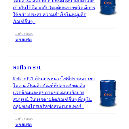
ไม่มีสี เนื่องจากความหนืดไดนามิกต่ำและ
เข้ากันได้ดีมากกับวัตถุดิบหลายชนิด มีการ
ใช้อย่างประสบความสำเร็จในหมู่ผลิต
ภัณฑ์อื่นๆ...
องค์ประกอบ
ฟอสเฟต
Roflam B7L
Roflam B7L เป็นสารหน่วงไฟที่ปราศจากฮา
โลเจน เป็นผลิตภัณฑ์ที่ปลอดภัยต่อสิ่ง
แวดล้อมและสุขภาพของมนุษย์อย่าง
สมบูรณ์ ในบรรดาผลิตภัณฑ์อื่นๆ ที่อยู่ใน
กลุ่มของไตรเอริลฟอสเฟตเอสเทอร์...
องค์ประกอบ
ฟอสเฟต