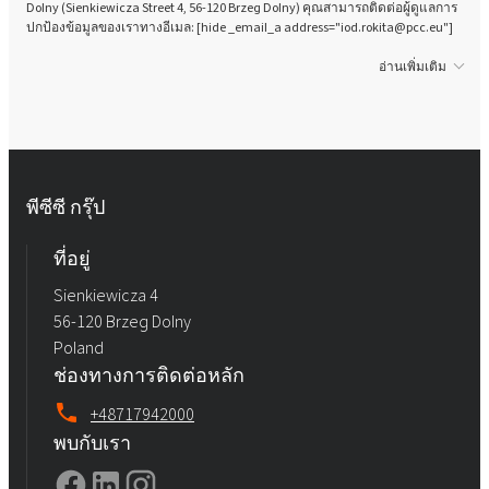
Dolny (Sienkiewicza Street 4, 56-120 Brzeg Dolny) คุณสามารถติดต่อผู้ดูแลการ
ปกป้องข้อมูลของเราทางอีเมล: [hide _email_a address="iod.rokita@pcc.eu"]
อ่านเพิ่มเติม
พีซีซี กรุ๊ป
ที่อยู่
Sienkiewicza 4
56-120 Brzeg Dolny
Poland
ช่องทางการติดต่อหลัก
+48717942000
พบกับเรา