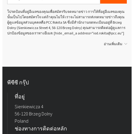
โปรดป้อนที่อยู่อีเมลของคุณเพื่อสมัครรับจดหมายข่าว การให้ที่อยู่อีเมลของคุณ
นั้นเป็นไปโดยสมัครใจ แต่ถ้าคุณไม่ให้ เราจะไม่สามารถส่งจดหมายข่าวถึงคุณ
ผู้ดูแลข้อมูลส่วนบุคคลคือ PCC Rokita SA ซึ่งมีสำนักงานจดทะเบียนอยู่ที่ Brzeg
Dolny (Sienkiewicza Street 4, 56-120 Brzeg Dolny) คุณสามารถติดต่อผู้ดูแลการ
ปกป้องข้อมูลของเราทางอีเมล: [hide _email_a address="iod.rokita@pcc.eu"]
อ่านเพิ่มเติม
พีซีซี กรุ๊ป
ที่อยู่
Sienkiewicza 4
56-120 Brzeg Dolny
Poland
ช่องทางการติดต่อหลัก