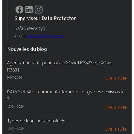
Superviseur Data Protector
Rafał Szewczyk
email:
iod.rokita@pcc.eu
Nouvelles du blog
Agents mouillants pour sols – EXOwet R3823 et EXOwet
R3831
9-07-2026
Lire la suite
ISO VG et SAE – comment interpréter les grades de viscosité
?
16-04-2026
Lire la suite
Types de lubrifiants industriels
16-04-2026
Lire la suite