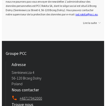
nous ne pourrons pas vous envoyer de newsletter. L'administrateur des
données personnelles est PCC Rokita SA, dont le siège social est situé à Brzeg
Dolny (Sienkiewicza Street 4, 56-120 Brzeg Dolny). Vous pouvez contacter
notre superviseur de la protection des données par e-mail:
iod.rokita@pcc.eu
.
Lire la suite
Groupe PCC
Adresse
Sienkiewicza 4
56-120 Brzeg Dolny
Poland
Nous contacter
+48717942000
Trouve nous