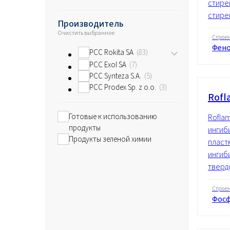
стире
стире
Производитель
Очистить выбранное
Строе
Фено
PCC Rokita SA
83
PCC Exol SA
7
PCC Synteza S.A.
5
PCC Prodex Sp. z o.o.
3
Rofl
Готовые к использованию
Rofla
продукты
ингиб
Продукты зеленой химии
пласт
ингиб
твердо
Строе
Фос