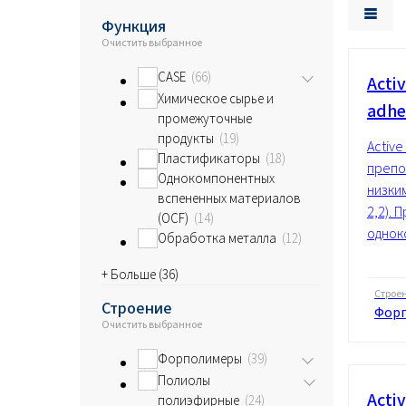
Функция
Очистить выбранное
CASE
66
Acti
Химическое сырье и
adhe
промежуточные
продукты
19
Activ
Пластификаторы
18
препо
Oднокомпонентных
низки
вспененных материалов
2,2).
(OCF)
14
однок
Обработка металла
12
+ Больше (
36
)
Строе
Строение
Форп
Очистить выбранное
Форполимеры
39
Полиолы
Acti
полиэфирные
24