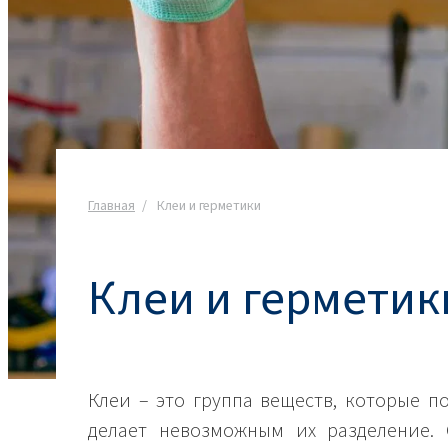
ROKwinol 80 (Polysorb
Ekoprodur® S11E-MAX
Жидкости для чистки ванной комнаты
Жидкости для мытья
Пластмассы и резины
Хлорщелочные соеди
Листовые удобрения
Пожарное дело
Хлорщелочные со
Уход за лицом
Покрытия и чернила
Хлор
Клеи и праймеры для
Многослойные панели
сэндвич-панелей
ROKAcet R40 (PEG-40 C
Смазочные материалы и рабочие
ROKAnol®LP3943 (Alcoh
Гидроксид натрия
жидкости
ethoxylated propoxyla
Жидкости и концентраты для
полоскания
Хлорсиланы
Строительная промышленность
PEG-26 Castor Oil
ROKAnol®NL6 (C9-11 alc
Главная
Клеи и герметики
Тетрахлорид кремния
Текстиль и кожа
Универсальные клеи
Покрытия
Моющие средства дл
Polysorbate 20
посудомоечных маши
Транспортировка
Клеи и герметик
PEG-4
Фармацевтическая
Жидкости и гели для
промышленность
Целлюлозно-бумажная
Строительные клеи и
Средства для чистки 
промышленность
вяжущие
за деревом
Клеи – это группа веществ, которые п
Электронная и электротехническая
промышленность
делает невозможным их разделение.