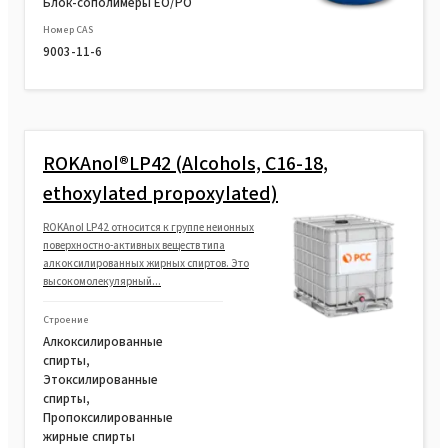
Блок-сополимеры EO/PO
Номер CAS
9003-11-6
ROKAnol®LP42 (Alcohols, C16-18,
ethoxylated propoxylated)
ROKAnol LP42 относится к группе неионных
поверхностно-активных веществ типа
алкоксилированных жирных спиртов. Это
высокомолекулярный...
Строение
Алкоксилированные
спирты,
Этоксилированные
спирты,
Пропоксилированные
жирные спирты