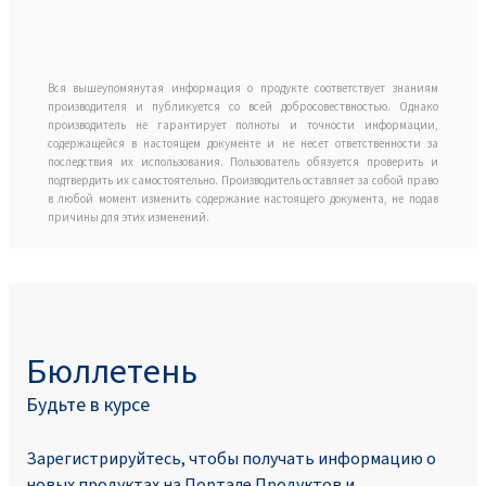
Вся вышеупомянутая информация о продукте соответствует знаниям
производителя и публикуется со всей добросовествностью. Однако
производитель не гарантирует полноты и точности информации,
содержащейся в настоящем документе и не несет ответственности за
последствия их использования. Пользователь обязуется проверить и
подтвердить их самостоятельно. Производитель оставляет за собой право
в любой момент изменить содержание настоящего документа, не подав
причины для этих изменений.
Бюллетень
Будьте в курсе
Зарегистрируйтесь, чтобы получать информацию о
новых продуктах на Портале Продуктoв и