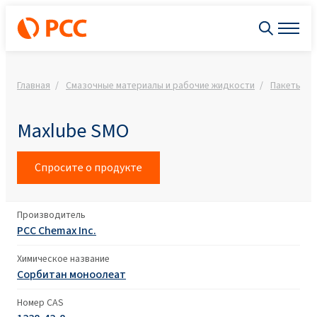
Главная
Смазочные материалы и рабочие жидкости
Пакеты пр
Maxlube SMO
Спросите о продукте
Производитель
PCC Chemax Inc.
Химическое название
Сорбитан моноолеат
Номер CAS