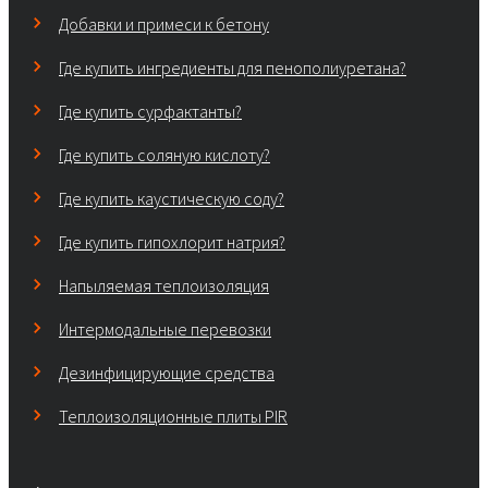
Добавки и примеси к бетону
Где купить ингредиенты для пенополиуретана?
Где купить сурфактанты?
Где купить соляную кислоту?
Где купить каустическую соду?
Где купить гипохлорит натрия?
Напыляемая теплоизоляция
Интермодальные перевозки
Дезинфицирующие средства
Теплоизоляционные плиты PIR