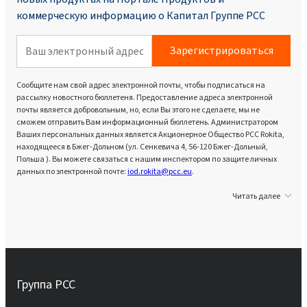
коммерческую информацию о Капитал Группе PCC
Зарегистрироваться
Сообщите нам свой адрес электронной почты, чтобы подписаться на
рассылку новостного бюллетеня. Предоставление адреса электронной
почты является добровольным, но, если Вы этого не сделаете, мы не
сможем отправить Вам информационный бюллетень. Администратором
Ваших персональных данных является Акционерное Общество PCC Rokita,
находящееся в Бжег-Дольном (ул. Сенкевича 4, 56-120 Бжег-Дольный,
Польша ). Вы можете связаться с нашим инспектором по защите личных
данных по электронной почте:
iod.rokita@pcc.eu
.
Читать далее
Группа PCC