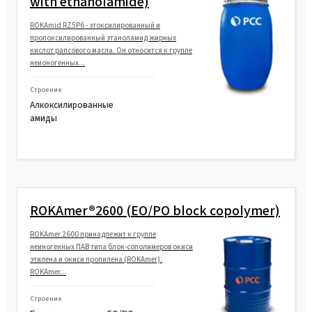
with ethanolamide)
ROKAmid RZ5P6 - этоксилированный и
пропоксилированный этаноламид жирных
кислот рапсового масла. Он относится к группе
неионогенных...
Строение
Алкоксилированные
амиды
ROKAmer®2600 (EO/PO block copolymer)
ROKAmer 2600 принадлежит к группе
неиногенных ПАВ типа блок-сополимеров окиси
этилена и окиси пропилена (ROKAmer).
ROKAmer...
Строение