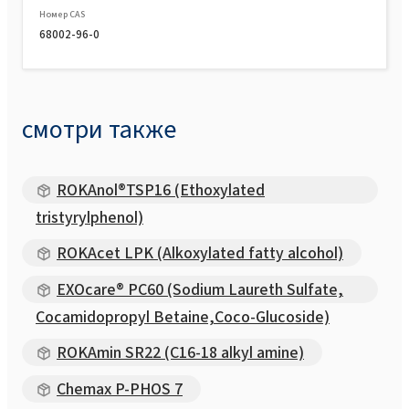
Номер CAS
68002-96-0
смотри также
ROKAnol®TSP16 (Ethoxylated
tristyrylphenol)
ROKAcet LPK (Alkoxylated fatty alcohol)
EXOcare® PC60 (Sodium Laureth Sulfate,
Cocamidopropyl Betaine,Coco-Glucoside)
ROKAmin SR22 (C16-18 alkyl amine)
Chemax P-PHOS 7