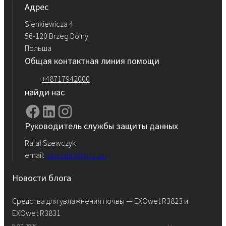
Aдрес
Sienkiewicza 4
56-120 Brzeg Dolny
Польша
Общая контактная линия помощи
+48717942000
найди нас
Руководитель службы защиты данных
Rafał Szewczyk
email:
iod.rokita@pcc.eu
Новости блога
Средства для увлажнения почвы — EXOwet R3823 и
EXOwet R3831
9-07-2026