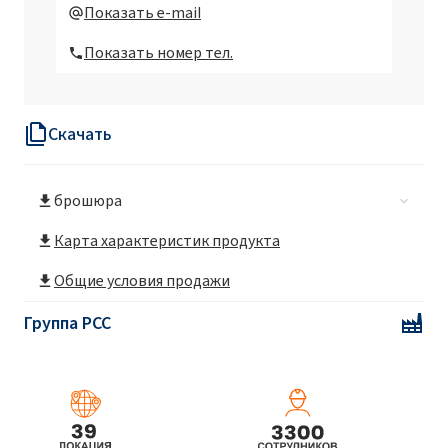
Maxlube 331
Показать e-mail
Показать номер тел.
Maxlube 450X
Скачать
Maxlube 510
брошюра
Maxlube 510/60
Карта характеристик продукта
Maxlube HPH-1
Общие условия продажи
Группа PCC
Maxlube MV