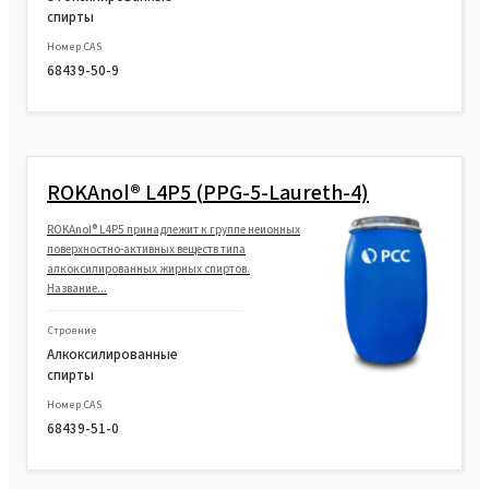
спирты
Номер CAS
68439-50-9
ROKAnol® L4P5 (PPG-5-Laureth-4)
ROKAnol® L4P5 принадлежит к группе неионных
поверхностно-активных веществ типа
алкоксилированных жирных спиртов.
Название...
Строение
Алкоксилированные
спирты
Номер CAS
68439-51-0