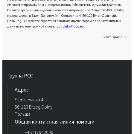
сможем отправить Вам информационный бюллетень. Администратором
Ваших персональных данных является Акционерное Общество PCC Rokita,
находящееся в Бжег-Дольном (ул. Сенкевича 4, 56-120 Бжег-Дольный,
Польша ). Вы можете связаться с нашим инспектором по защите личных
данных по электронной почте:
iod.rokita@pcc.eu
.
Читать далее
Группа PCC
Aдрес
Sienkiewicza 4
56-120 Brzeg Dolny
Польша
Общая контактная линия помощи
+48717942000