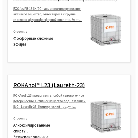
EXOfos PB-136K/90 – анионное поверхностно-
активное вещество, относящееся к группе
сложных эфиров фосфорной кислоты. Этот...
Строение
Фосфорные сложные
эфиры
ROKAnol® L23 (Laureth-23)
ROKAnol L23 представляет собой неионогенное
поверхностно-активное вещество под названием
INCI: Laureth-23. Коммерческий продукт...
Строение
Алкоксилированные
спирты,
Этоксилированные