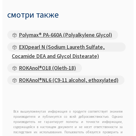
смотри также
Polymax® PA-660A (Polyalkylene Glycol)
EXOpearl N (Sodium Laureth Sulfate,
Cocamide DEA and Glycol Distearate)
ROKAnol®O18 (Oleth-18)
ROKAnol®NL6 (C9-11 alcohol, ethoxylated)
Вся вышеупомянутая информация о продукте соответствует знаниям
производителя и публикуется со всей добросовествностью. Однако
производитель не гарантирует полноты и точности информации,
содержащейся в настоящем документе и не несет ответственности за
последствия их использования. Пользователь обязуется проверить и