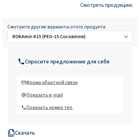
Смотреть продукцию
Смотрите другие варианты этого продукта
ROKAmin K15 (PEG-15 Cocoamine)
ROKAmin K15K (PEG-15 cocomonium
methosulfate)
Спросите предложение для себя
ROKAmin K15P (Ethoxylated alkyl amine)
Форма обратной связи
ROKAmin K5 (C12-18 alkyl amine)
Показать e-mail
Показать номер тел.
Скачать