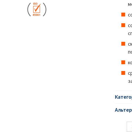
м
с
с
с
с
п
к
с
з
Катего
Альтер