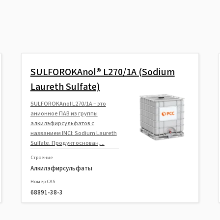
SULFOROKAnol®
L270/1A (Sodium
Laureth Sulfate)
SULFOROKAnol L270/1А – это
анионное ПАВ из группы
алкилэфирсульфатов с
названием INCI: Sodium Laureth
Sulfate. Продукт основан,...
Строение
Алкилэфирсульфаты
Номер CAS
68891-38-3