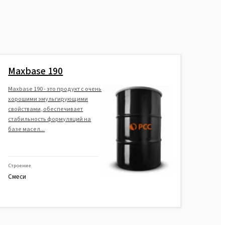
Maxbase 190
Maxbase 190 - это продукт с очень
хорошими эмульгирующими
свойствами, обеспечивает
стабильность формуляций на
базе масел...
Строение
Смеси