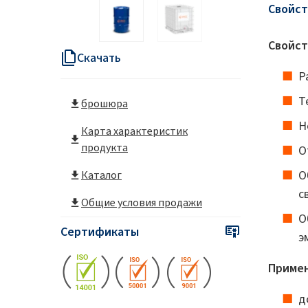
Свойст
Энергетика и ресурсы
Свойст
Скачать
Р
Т
брошюра
Н
Карта характеристик
продукта
О
О
Каталог
с
Общие условия продажи
О
Сертификаты
э
Примен
д