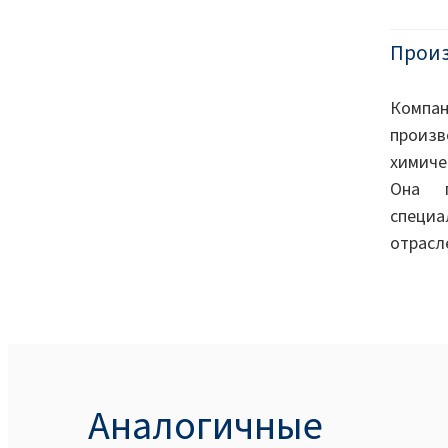
Прои
Компа
произ
химиче
Она п
специа
отрасл
Аналогичные