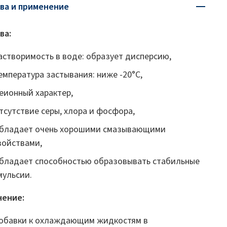
ва и применение
ва:
астворимость в воде: образует дисперсию,
емпература застывания: ниже -20°C,
еионный характер,
тсутствие серы, хлора и фосфора,
бладает очень хорошими смазывающими
войствами,
бладает способностью образовывать стабильные
мульсии.
ение:
обавки к охлаждающим жидкостям в