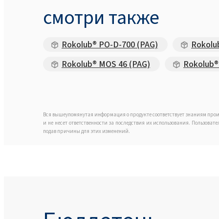
смотри также
Rokolub® PO-D-700 (PAG)
Rokolu
Rokolub® MOS 46 (PAG)
Rokolub®
Вся вышеупомянутая информация о продукте соответствует знаниям прои
и не несет ответственности за последствия их использования. Пользоват
подав причины для этих изменений.