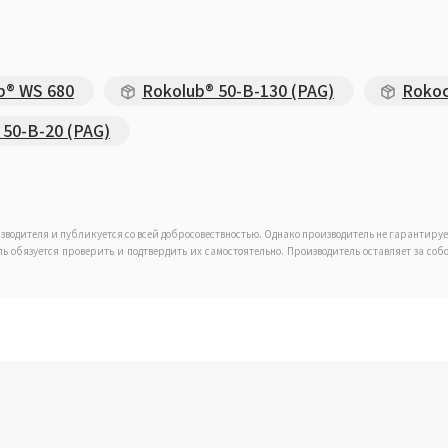
b® WS 680
Rokolub® 50-B-130 (PAG)
Rokoc
 50-B-20 (PAG)
зводителя и публикуется со всей добросовествностью. Однако производитель не гарантиру
ель обязуется проверить и подтвердить их самостоятельно. Производитель оставляет за с