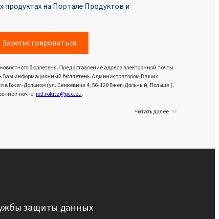
 продуктах на Портале Продуктoв и
Зарегистрироваться
 новостного бюллетеня. Предоставление адреса электронной почты
вить Вам информационный бюллетень. Администратором Ваших
в Бжег-Дольном (ул. Сенкевича 4, 56-120 Бжег-Дольный, Польша ).
ронной почте:
iod.rokita@pcc.eu
.
Читать далее
лужбы защиты данных