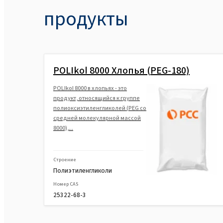
продукты
POLIkol 8000 Хлопья (PEG-180)
POLIkol 8000 в хлопьях - это
продукт, относящийся к группе
полиоксиэтиленгликолей (PEG со
средней молекулярной массой
8000),...
Строение
Полиэтиленгликоли
Номер CAS
25322-68-3