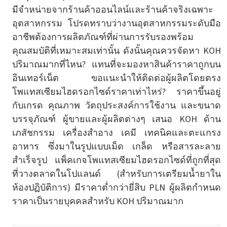
มีจำหน่ายจากร้านค้าออนไลน์และร้านค้าจริงเฉพาะ
อุตสาหกรรม โปรดทราบว่างานอุตสาหกรรมระดับมือ
อาชีพต้องการผลิตภัณฑ์ที่ผ่านการรับรองพร้อม
คุณสมบัติที่เหมาะสมเท่านั้น ดังนั้นคุณควรจัดหา KOH
ปริมาณมากที่ไหน? แทนที่จะมองหาสินค้าราคาถูกบน
อินเทอร์เน็ต ขอแนะนำให้ติดต่อผู้ผลิตโดยตรง
โพแทสเซียมไฮดรอกไซด์ราคาเท่าไหร่? ราคาขึ้นอยู่
กับเกรด คุณภาพ วัตถุประสงค์การใช้งาน และขนาด
บรรจุภัณฑ์ ผู้ขายและผู้ผลิตต่างๆ เสนอ KOH ด้าน
เภสัชกรรม เครื่องสำอาง เคมี เทคนิคและตะแกรง
อาหาร ซึ่งมาในรูปแบบเม็ด เกล็ด หรือสารละลาย
สำเร็จรูป แพ็คเกจโพแทสเซียมไฮดรอกไซด์ที่ถูกที่สุด
ที่วางตลาดในโปแลนด์ (สำหรับการเตรียมน้ำยาใน
ห้องปฏิบัติการ) มีราคาต่ำกว่ายี่สิบ PLN ผู้ผลิตกำหนด
ราคาเป็นรายบุคคลสำหรับ KOH ปริมาณมาก