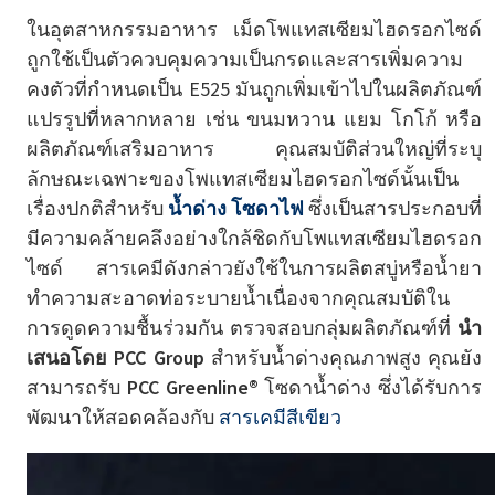
ในอุตสาหกรรมอาหาร เม็ดโพแทสเซียมไฮดรอกไซด์
ถูกใช้เป็นตัวควบคุมความเป็นกรดและสารเพิ่มความ
คงตัวที่กำหนดเป็น E525 มันถูกเพิ่มเข้าไปในผลิตภัณฑ์
แปรรูปที่หลากหลาย เช่น ขนมหวาน แยม โกโก้ หรือ
ผลิตภัณฑ์เสริมอาหาร คุณสมบัติส่วนใหญ่ที่ระบุ
ลักษณะเฉพาะของโพแทสเซียมไฮดรอกไซด์นั้นเป็น
เรื่องปกติสำหรับ
น้ำด่าง
โซดาไฟ
ซึ่งเป็นสารประกอบที่
มีความคล้ายคลึงอย่างใกล้ชิดกับโพแทสเซียมไฮดรอก
ไซด์ สารเคมีดังกล่าวยังใช้ในการผลิตสบู่หรือน้ำยา
ทำความสะอาดท่อระบายน้ำเนื่องจากคุณสมบัติใน
การดูดความชื้นร่วมกัน ตรวจสอบกลุ่มผลิตภัณฑ์ที่
นำ
เสนอโดย PCC Group
สำหรับน้ำด่างคุณภาพสูง คุณยัง
สามารถรับ
PCC Greenline®
โซดาน้ำด่าง ซึ่งได้รับการ
พัฒนาให้สอดคล้องกับ
สารเคมีสีเขียว