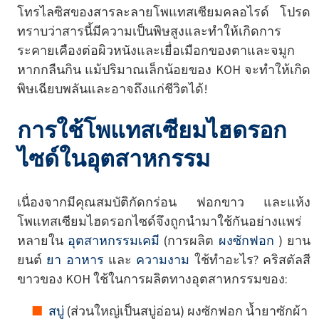
โทรไลซิสของสารละลายโพแทสเซียมคลอไรด์ โปรด
ทราบว่าสารนี้มีความเป็นพิษสูงและทำให้เกิดการ
ระคายเคืองต่อผิวหนังและเยื่อเมือกของตาและจมูก
หากกลืนกิน แม้ปริมาณเล็กน้อยของ KOH จะทำให้เกิด
พิษเฉียบพลันและอาจถึงแก่ชีวิตได้!
การใช้โพแทสเซียมไฮดรอก
ไซด์ในอุตสาหกรรม
เนื่องจากมีคุณสมบัติกัดกร่อน ฟอกขาว และแห้ง
โพแทสเซียมไฮดรอกไซด์จึงถูกนำมาใช้กันอย่างแพร่
หลายใน
อุตสาหกรรมเคมี
(การผลิต
ผงซักฟอก
) ยาน
ยนต์
ยา
อาหาร
และ
ความงาม
ใช้ทำอะไร? คริสตัลสี
ขาวของ KOH ใช้ในการผลิตทางอุตสาหกรรมของ:
สบู่
(ส่วนใหญ่เป็นสบู่อ่อน) ผงซักฟอก น้ำยาซักผ้า