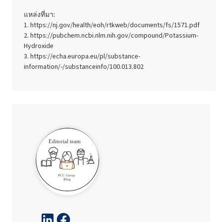
แหล่งที่มา:
https://nj.gov/health/eoh/rtkweb/documents/fs/1571.pdf
https://pubchem.ncbi.nlm.nih.gov/compound/Potassium-
Hydroxide
https://echa.europa.eu/pl/substance-
information/-/substanceinfo/100.013.802